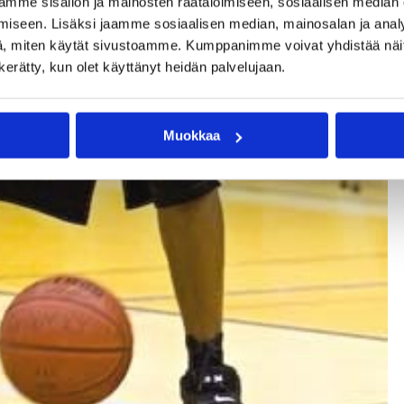
mme sisällön ja mainosten räätälöimiseen, sosiaalisen median
iseen. Lisäksi jaamme sosiaalisen median, mainosalan ja analy
, miten käytät sivustoamme. Kumppanimme voivat yhdistää näitä t
n kerätty, kun olet käyttänyt heidän palvelujaan.
Muokkaa