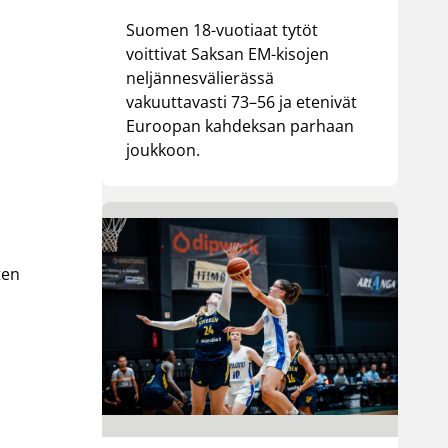
Suomen 18-vuotiaat tytöt
voittivat Saksan EM-kisojen
neljännesvälierässä
vakuuttavasti 73–56 ja etenivät
Euroopan kahdeksan parhaan
joukkoon.
i
ten