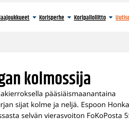
aajoukkueet
Korisperhe
Koripalloliitto
Uutis
igan kolmossija
rjakierroksella pääsiäismaanantaina
jan sijat kolme ja neljä. Espoon Honk
ssasta selvän vierasvoiton FoKoPosta 5