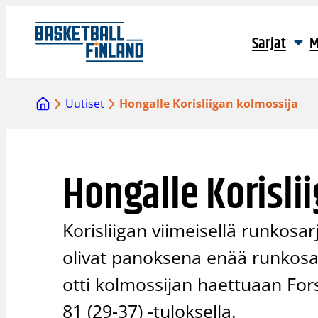
Siirry
sisältöön
Sarjat
M
Uutiset
Hongalle Korisliigan kolmossija
Hongalle Korisli
Korisliigan viimeisellä runkosa
olivat panoksena enää runkosar
otti kolmossijan haettuaan For
81 (29-37) -tuloksella.