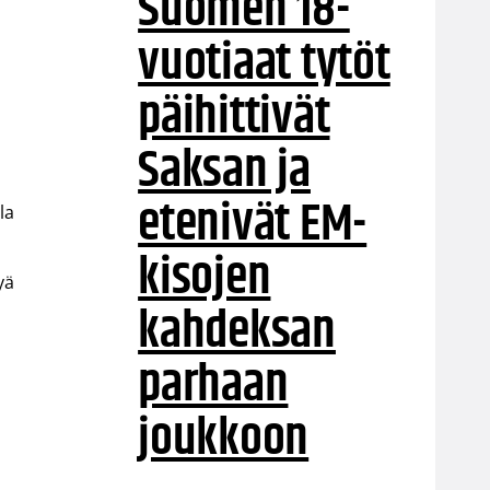
Suomen 18-
vuotiaat tytöt
päihittivät
Saksan ja
etenivät EM-
la
kisojen
yä
kahdeksan
parhaan
joukkoon