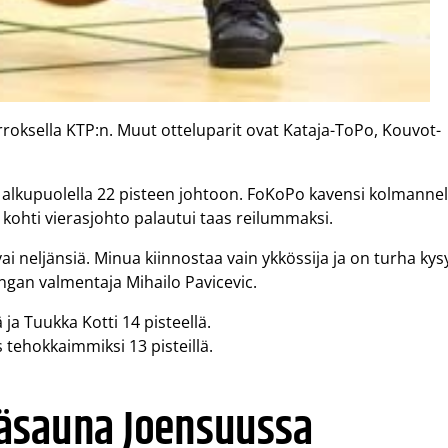
oksella KTP:n. Muut otteluparit ovat Kataja-ToPo, Kouvot-
 alkupuolella 22 pisteen johtoon. FoKoPo kavensi kolmannel
kohti vierasjohto palautui taas reilummaksi.
i neljänsiä. Minua kiinnostaa vain ykkössija ja on turha kys
gan valmentaja Mihailo Pavicevic.
ja Tuukka Kotti 14 pisteellä.
 tehokkaimmiksi 13 pisteillä.
käsauna Joensuussa