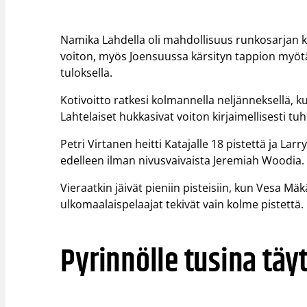
Namika Lahdella oli mahdollisuus runkosarjan 
voiton, myös Joensuussa kärsityn tappion myötä, 
tuloksella.
Kotivoitto ratkesi kolmannella neljänneksellä, k
Lahtelaiset hukkasivat voiton kirjaimellisesti t
Petri Virtanen heitti Katajalle 18 pistettä ja La
edelleen ilman nivusvaivaista Jeremiah Woodia.
Vieraatkin jäivät pieniin pisteisiin, kun Vesa Mäk
ulkomaalaispelaajat tekivät vain kolme pistettä. 
Pyrinnölle tusina täy