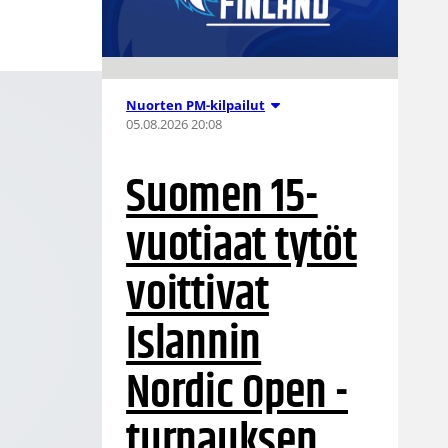
Nuorten PM-kilpailut
05.08.2026 20:08
Suomen 15-
vuotiaat tytöt
voittivat
Islannin
Nordic Open -
turnauksen