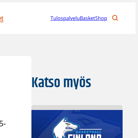
et
Tulospalvelu
BasketShop
Katso myös
a
5-