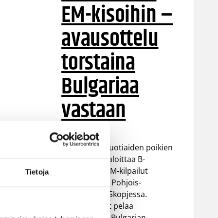
EM-kisoihin –
avausottelu
torstaina
Bulgariaa
vastaan
Suomen 16-vuotiaiden poikien
maajoukkue aloittaa B-
divisioonan EM-kilpailut
Tietoja
torstaina 6.8. Pohjois-
Makedonian Skopjessa.
Sudenpennut pelaa
alkulohkossa Bulgarian,