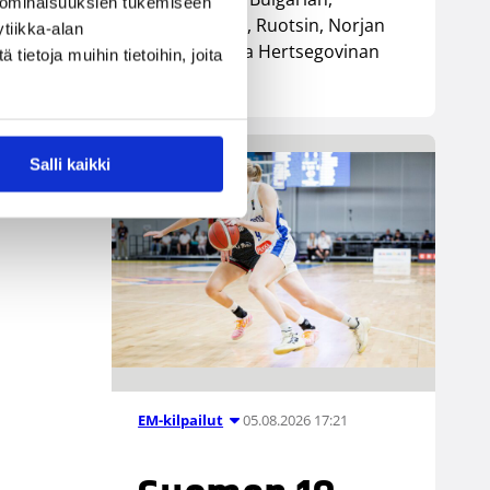
 ominaisuuksien tukemiseen
Luxemburgin, Ruotsin, Norjan
tiikka-alan
sekä Bosnia ja Hertsegovinan
ietoja muihin tietoihin, joita
kanssa.
Salli kaikki
05.08.2026 17:21
EM-kilpailut