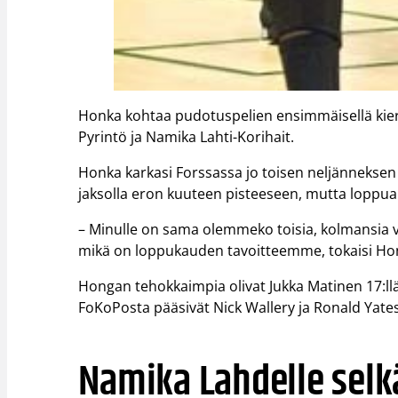
Honka kohtaa pudotuspelien ensimmäisellä kierr
Pyrintö ja Namika Lahti-Korihait.
Honka karkasi Forssassa jo toisen neljänneksen
jaksolla eron kuuteen pisteeseen, mutta loppua 
– Minulle on sama olemmeko toisia, kolmansia va
mikä on loppukauden tavoitteemme, tokaisi Hon
Hongan tehokkaimpia olivat Jukka Matinen 17:llä 
FoKoPosta pääsivät Nick Wallery ja Ronald Yates
Namika Lahdelle sel