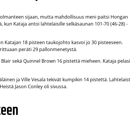
kolmanteen sijaan, mutta mahdollisuus meni paitsi Hongan
kun Kataja antoi lahtelaisille selkäsaunan 101-70 (46-28) -
un Katajan 18 pisteen taukojohto kasvoi jo 30 pisteeseen.
uhrittuaan peräti 29 pallonmenetystä.
rry Blair sekä Quinnel Brown 16 pistettä mieheen. Kataja pelas
äläinen ja Ville Vesala tekivät kumpikin 14 pistettä. Lahtelais
Heistä Jason Conley oli sivussa.
teen