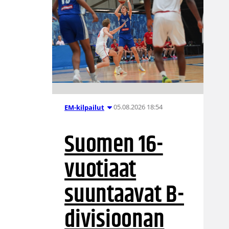
05.08.2026 18:54
EM-kilpailut
Suomen 16-
vuotiaat
suuntaavat B-
divisioonan