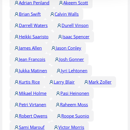
Adrian Penland
Akeem Scott
Brian Swift
Calvin Walls
Darrell Waters
Durell Vinson
Heikki Saaristo
Isaac Spencer
James Allen
Jason Conley
Jean Francois
Josh Gonner
Jukka Matinen
Jyri Lehtonen
Kurtis Rice
Larry Blair
Mark Zoller
Mikael Holme
Pasi Heinonen
Petri Virtanen
Raheem Moss
Robert Owens
Roope Suonio
Sami Marouf
Victor Morris