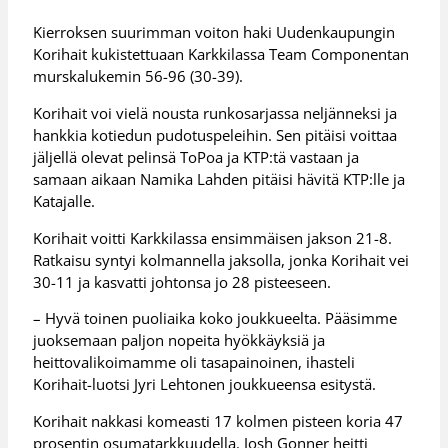
Kierroksen suurimman voiton haki Uudenkaupungin
Korihait kukistettuaan Karkkilassa Team Componentan
murskalukemin 56-96 (30-39).
Korihait voi vielä nousta runkosarjassa neljänneksi ja
hankkia kotiedun pudotuspeleihin. Sen pitäisi voittaa
jäljellä olevat pelinsä ToPoa ja KTP:tä vastaan ja
samaan aikaan Namika Lahden pitäisi hävitä KTP:lle ja
Katajalle.
Korihait voitti Karkkilassa ensimmäisen jakson 21-8.
Ratkaisu syntyi kolmannella jaksolla, jonka Korihait vei
30-11 ja kasvatti johtonsa jo 28 pisteeseen.
– Hyvä toinen puoliaika koko joukkueelta. Pääsimme
juoksemaan paljon nopeita hyökkäyksiä ja
heittovalikoimamme oli tasapainoinen, ihasteli
Korihait-luotsi Jyri Lehtonen joukkueensa esitystä.
Korihait nakkasi komeasti 17 kolmen pisteen koria 47
prosentin osumatarkkuudella. Josh Gonner heitti