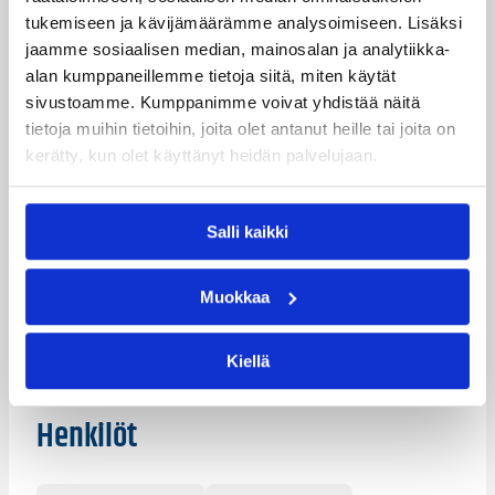
yhteensä 20 ja Matinen 17 pistettä.
tukemiseen ja kävijämäärämme analysoimiseen. Lisäksi
jaamme sosiaalisen median, mainosalan ja analytiikka-
Ilman loukkaantunutta ykköstykkiään DeWayne
alan kumppaneillemme tietoja siitä, miten käytät
Richardsonia pelanneesta Tarmosta Victor Morris heitti
sivustoamme. Kumppanimme voivat yhdistää näitä
23 ja Mikael Holme sekä Raheem Moss 11 pistettä.
tietoja muihin tietoihin, joita olet antanut heille tai joita on
(STT – Koris.net)
kerätty, kun olet käyttänyt heidän palvelujaan.
Korisliigan täydelliset ottelutilastot ja muita tilastoja
Salli kaikki
osoitteessa
www.basket.fi
.
Lisätietoja:
/sarjat_tulokset/korisliiga/
Muokkaa
Päivitetty
08.04.2009
Kiellä
Henkilöt