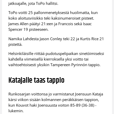
jatkoajalle, jota ToPo hallitsi.
ToPo voitti 25 pallonmenetyksestä huolimatta, kun
koko aloitusviisikko teki kaksinumeroiset pisteet.
James Allen päätyi 21:een ja Francois sekä Isaac
Spencer 19 pisteeseen.
Namika Lahdesta Jason Conley teki 22 ja Kurtis Rice 21
pistettä.
Helsinkiläisille riittää pudotuspelipaikan sinetöimiseksi
kahdella viimeisellä kierroksella yksi voitto tai
vaihtoehtoisesti yksikin Tampereen Pyrinnön tappio.
Katajalle taas tappio
Runkosarjan voittonsa jo varmistanut Joensuun Kataja
kärsi viikon sisään kolmannen peräkkäisen tappion,
kun Kouvot haki Joensuusta voiton 85-89 (36-38) -
lukemin.