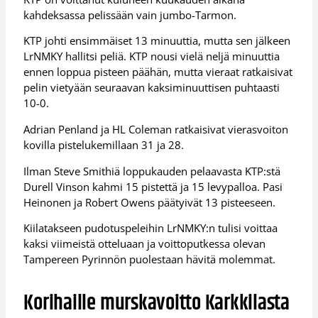
kahdeksassa pelissään vain jumbo-Tarmon.
KTP johti ensimmäiset 13 minuuttia, mutta sen jälkeen
LrNMKY hallitsi peliä. KTP nousi vielä neljä minuuttia
ennen loppua pisteen päähän, mutta vieraat ratkaisivat
pelin vietyään seuraavan kaksiminuuttisen puhtaasti
10-0.
Adrian Penland ja HL Coleman ratkaisivat vierasvoiton
kovilla pistelukemillaan 31 ja 28.
Ilman Steve Smithiä loppukauden pelaavasta KTP:stä
Durell Vinson kahmi 15 pistettä ja 15 levypalloa. Pasi
Heinonen ja Robert Owens päätyivät 13 pisteeseen.
Kiilatakseen pudotuspeleihin LrNMKY:n tulisi voittaa
kaksi viimeistä otteluaan ja voittoputkessa olevan
Tampereen Pyrinnön puolestaan hävitä molemmat.
Korihaille murskavoitto Karkkilasta