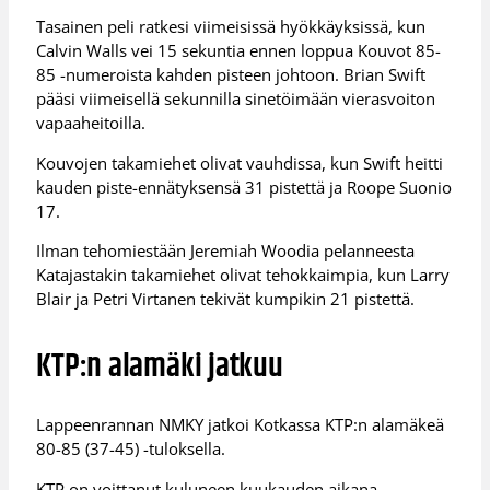
Tasainen peli ratkesi viimeisissä hyökkäyksissä, kun
Calvin Walls vei 15 sekuntia ennen loppua Kouvot 85-
85 -numeroista kahden pisteen johtoon. Brian Swift
pääsi viimeisellä sekunnilla sinetöimään vierasvoiton
vapaaheitoilla.
Kouvojen takamiehet olivat vauhdissa, kun Swift heitti
kauden piste-ennätyksensä 31 pistettä ja Roope Suonio
17.
Ilman tehomiestään Jeremiah Woodia pelanneesta
Katajastakin takamiehet olivat tehokkaimpia, kun Larry
Blair ja Petri Virtanen tekivät kumpikin 21 pistettä.
KTP:n alamäki jatkuu
Lappeenrannan NMKY jatkoi Kotkassa KTP:n alamäkeä
80-85 (37-45) -tuloksella.
KTP on voittanut kuluneen kuukauden aikana