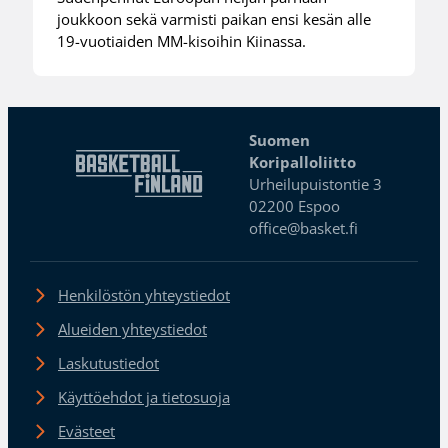
joukkoon sekä varmisti paikan ensi kesän alle
19-vuotiaiden MM-kisoihin Kiinassa.
Suomen
Koripalloliitto
Urheilupuistontie 3
02200 Espoo
office@basket.fi
Henkilöstön yhteystiedot
Alueiden yhteystiedot
Laskutustiedot
Käyttöehdot ja tietosuoja
Evästeet