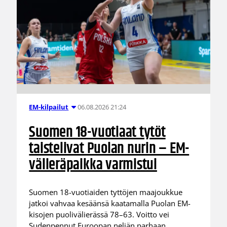
06.08.2026 21:24
EM-kilpailut
Suomen 18-vuotiaat tytöt
taistelivat Puolan nurin – EM-
välieräpaikka varmistui
Suomen 18-vuotiaiden tyttöjen maajoukkue
jatkoi vahvaa kesäänsä kaatamalla Puolan EM-
kisojen puolivälierässä 78–63. Voitto vei
Sudenpennut Euroopan neljän parhaan