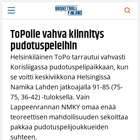
Siirry
sisältöön
ToPolle vahva kiinnitys
pudotuspeleihin
Helsinkiläinen ToPo tarrautui vahvasti
Korisliigassa pudotuspelipaikkaan, kun
se voitti keskiviikkona Helsingissä
Namika Lahden jatkoajalla 91-85 (75-
75, 36-42) -tuloksella. Vain
Lappeenrannan NMKY omaa enää
teoreettisen mahdollisuuden sekoittaa
pakkaa pudotuspelijoukkueiden
suhteen.