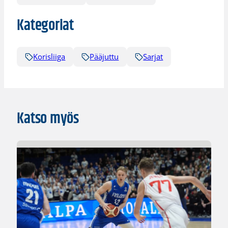
Kategoriat
Korisliiga
Pääjuttu
Sarjat
Katso myös