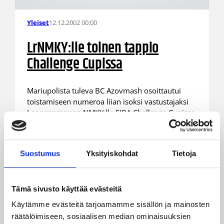
12.12.2002 00:00
Yleiset
LrNMKY:lle toinen tappio
Challenge Cupissa
Mariupolista tuleva BC Azovmash osoittautui
toistamiseen numeroa liian isoksi vastustajaksi
Lappeenrannan NMKY:lle FIBA Challenge Cupissa.
Lappeenrannassa keskiviikkona vierailleet
ukrainalaiset veivät sarjapisteet mennessään 85-
66-voitollaan.
Suostumus
Yksityiskohdat
Tietoja
Tämä sivusto käyttää evästeitä
Käytämme evästeitä tarjoamamme sisällön ja mainosten
räätälöimiseen, sosiaalisen median ominaisuuksien