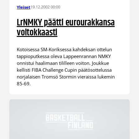
19.12.2002 00:00
Yleiset
LrNMKY päätti eurourakkansa
voitokkaasti
Kotoisessa SM-Koriksessa kahdeksan ottelun
tappioputkessa oleva Lappeenrannan NMKY
onnistui haalimaan tililleen voiton. Joukkue
kellisti FIBA Challenge Cupin päätösottelussa
norjalaisen Tromsö Stormin vieraissa lukemin
85-69.