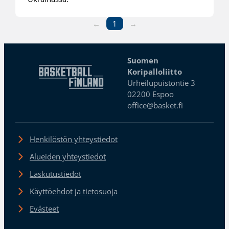
←
1
→
Suomen
Koripalloliitto
Urheilupuistontie 3
02200 Espoo
office@basket.fi
Henkilöstön yhteystiedot
Alueiden yhteystiedot
Laskutustiedot
Käyttöehdot ja tietosuoja
Evästeet