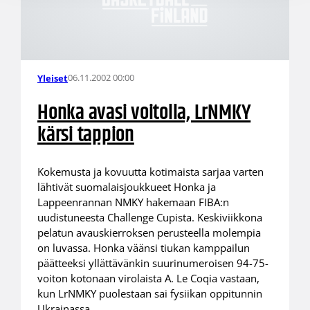
06.11.2002 00:00
Yleiset
Honka avasi voitolla, LrNMKY
kärsi tappion
Kokemusta ja kovuutta kotimaista sarjaa varten
lähtivät suomalaisjoukkueet Honka ja
Lappeenrannan NMKY hakemaan FIBA:n
uudistuneesta Challenge Cupista. Keskiviikkona
pelatun avauskierroksen perusteella molempia
on luvassa. Honka väänsi tiukan kamppailun
päätteeksi yllättävänkin suurinumeroisen 94-75-
voiton kotonaan virolaista A. Le Coqia vastaan,
kun LrNMKY puolestaan sai fysiikan oppitunnin
Ukrainassa.