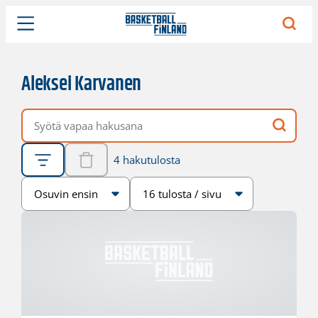
Aleksei Karvanen
Vapaa hakusana
4 hakutulosta
Järjestys
Sivukoko