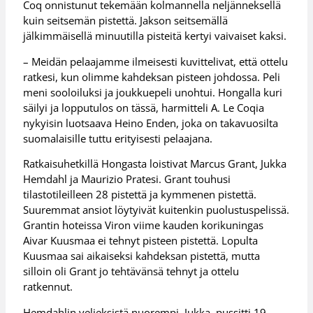
Coq onnistunut tekemään kolmannella neljänneksellä
kuin seitsemän pistettä. Jakson seitsemällä
jälkimmäisellä minuutilla pisteitä kertyi vaivaiset kaksi.
– Meidän pelaajamme ilmeisesti kuvittelivat, että ottelu
ratkesi, kun olimme kahdeksan pisteen johdossa. Peli
meni sooloiluksi ja joukkuepeli unohtui. Hongalla kuri
säilyi ja lopputulos on tässä, harmitteli A. Le Coqia
nykyisin luotsaava Heino Enden, joka on takavuosilta
suomalaisille tuttu erityisesti pelaajana.
Ratkaisuhetkillä Hongasta loistivat Marcus Grant, Jukka
Hemdahl ja Maurizio Pratesi. Grant touhusi
tilastotileilleen 28 pistettä ja kymmenen pistettä.
Suuremmat ansiot löytyivät kuitenkin puolustuspelissä.
Grantin hoteissa Viron viime kauden korikuningas
Aivar Kuusmaa ei tehnyt pisteen pistettä. Lopulta
Kuusmaa sai aikaiseksi kahdeksan pistettä, mutta
silloin oli Grant jo tehtävänsä tehnyt ja ottelu
ratkennut.
Hemdahlin veljeksistä nuorempi, Jukka, pussitti 19