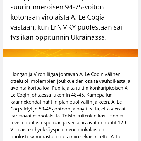
suurinumeroisen 94-75-voiton
kotonaan virolaista A. Le Coqia
vastaan, kun LrNMKY puolestaan sai
fysiikan oppitunnin Ukrainassa.
Hongan ja Viron liigaa johtavan A. Le Coqin välinen
ottelu oli molempien joukkueiden osalta vauhdikasta ja
avointa koripalloa. Puoliajalta tultiin konkaripitoisen A.
Le Coqin johtaessa lukemin 48-45. Kamppailun
käännekohdat nähtiin pian puoliväliin jälkeen. A. Le
Coq siirtyi jo 53-45-johtoon ja näytti siltä, että vieraat
karkaavat espoolaisilta. Toisin kuitenkin kävi. Honka
tiivisti puolustuspeliään ja vei seuraavat minuutit 12-0.
Virolaisten hyökkäyspeli meni honkalaisten
puolustusvimmasta lopulta niin sekaisin, ettei A. Le