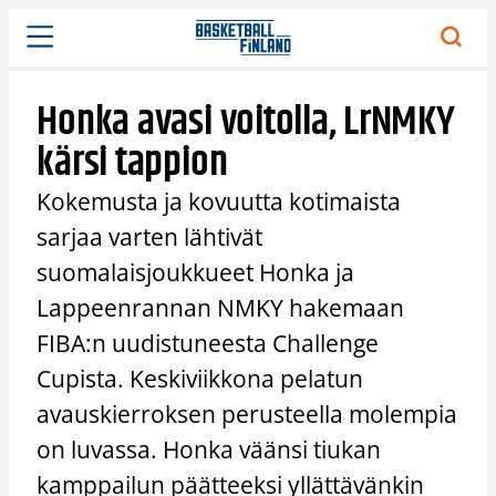
Siirry
sisältöön
Honka avasi voitolla, LrNMKY
kärsi tappion
Kokemusta ja kovuutta kotimaista
sarjaa varten lähtivät
suomalaisjoukkueet Honka ja
Lappeenrannan NMKY hakemaan
FIBA:n uudistuneesta Challenge
Cupista. Keskiviikkona pelatun
avauskierroksen perusteella molempia
on luvassa. Honka väänsi tiukan
kamppailun päätteeksi yllättävänkin