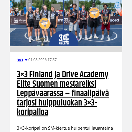
01.08.2026 17:37
3×3
3×3 Finland ja Drive Academy
Elite Suomen mestareiksi
Leppävaarassa – finaalipäivä
tarjosi huippuluokan 3×3-
koripalloa
3×3-koripallon SM-kiertue huipentui lauantaina