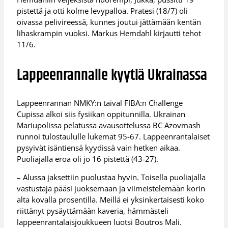
pistettä ja otti kolme levypalloa. Pratesi (18/7) oli
oivassa pelivireessä, kunnes joutui jättämään kentän
lihaskrampin vuoksi. Markus Hemdahl kirjautti tehot
11/6.
Lappeenrannalle kyytiä Ukrainassa
Lappeenrannan NMKY:n taival FIBA:n Challenge
Cupissa alkoi siis fysiikan oppitunnilla. Ukrainan
Mariupolissa pelatussa avausottelussa BC Azovmash
runnoi tulostaululle lukemat 95-67. Lappeenrantalaiset
pysyivät isäntiensä kyydissä vain hetken aikaa.
Puoliajalla eroa oli jo 16 pistettä (43-27).
– Alussa jaksettiin puolustaa hyvin. Toisella puoliajalla
vastustaja pääsi juoksemaan ja viimeistelemään korin
alta kovalla prosentilla. Meillä ei yksinkertaisesti koko
riittänyt pysäyttämään kaveria, hämmästeli
lappeenrantalaisjoukkueen luotsi Boutros Mali.