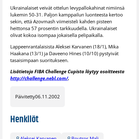
Ukrainalaiset veivät ottelun levypallokahinat nimiinsä
lukemin 50-31. Paljon kamppailun luonteesta kertoo
sekin, että Azovmash viimeisteli kahden pisteen
heittonsa 57 prosentin tarkkuudella. Ukrainalaiset
olivat kokoa isompaa jokaisella pelipaikalla.
Lappeenrantalaisista Aleksei Karvanen (18/1), Mika
Haakana (13/1) ja Daveeno Hines (10/10) pystyivät
tasaisimpaan suoritukseen.
Lisätietoja FIBA Challenge Cupista löytyy osoitteesta
http://challenge.nebl.com/
.
Päivitetty
06.11.2002
Henkilöt
Aleksei Karvanen
Boutros Mali