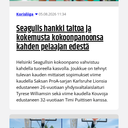
05.08.2026 11:34
Korisliiga
Seagulls hankki taitoa ja
kokemusta kokoonpanoonsa
kahden pelaajan edestä
Helsinki Seagullsin kokoonpano vahvistuu
kahdella tuoreella kasvolla. Joukkue on tehnyt
tulevan kauden mittaiset sopimukset viime
kaudella Saksan ProA-sarjan Karlsruhe Lionsia
edustaneen 26-vuotiaan yhdysvaltalaislaituri
Tyrese Williamsin sekä viime kaudella Kouvoja
edustaneen 32-vuotiaan Timi Puittisen kanssa.