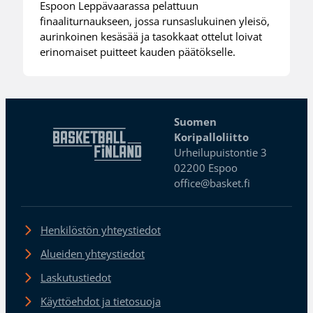
Espoon Leppävaarassa pelattuun
finaaliturnaukseen, jossa runsaslukuinen yleisö,
aurinkoinen kesäsää ja tasokkaat ottelut loivat
erinomaiset puitteet kauden päätökselle.
Suomen
Koripalloliitto
Urheilupuistontie 3
02200 Espoo
office@basket.fi
Henkilöstön yhteystiedot
Alueiden yhteystiedot
Laskutustiedot
Käyttöehdot ja tietosuoja