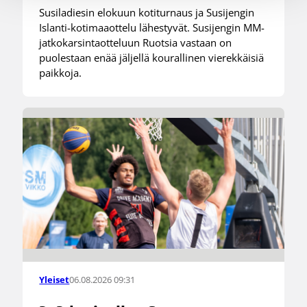
Susiladiesin elokuun kotiturnaus ja Susijengin
Islanti-kotimaaottelu lähestyvät. Susijengin MM-
jatkokarsintaotteluun Ruotsia vastaan on
puolestaan enää jäljellä kourallinen vierekkäisiä
paikkoja.
06.08.2026 09:31
Yleiset