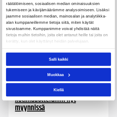
räätälöimiseen, sosiaalisen median ominaisuuksien
tukemiseen ja kävijämäärämme analysoimiseen. Lisäksi
jaamme sosiaalisen median, mainosalan ja analytiikka-
alan kumppaneillemme tietoja siitä, miten käytät
sivustoamme. Kumppanimme voivat yhdistää näitä
tietoja muihin tietoihin, joita olet antanut heille tai joita on
kerätty, kun olet käyttänyt heidän palvelujaan.
Salli kaikki
06.08.2026 10:14
Maajoukkueet
Muokkaa
Edulliset liput Susijengin ja
Susiladiesin elokuun
Kiellä
kotimaaotteluihin nyt
myynnissä