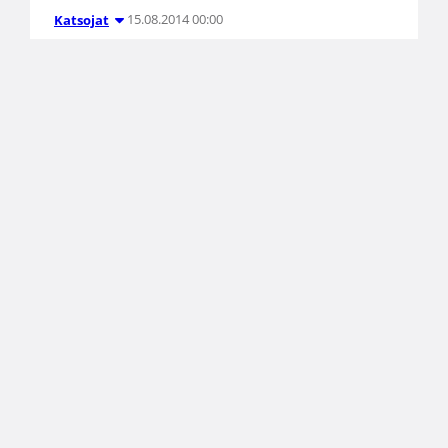
15.08.2014 00:00
Katsojat
Susijengi-tähtiä ja koko
perheen katukoristapahtuma
Lohjan torilla la 16.8. klo 17
Training Centerissa, Lohjan Kisakalliossa. Lohjan
kaupunki toivottaa Susijengin lämpimästi
tervetuloa Lohjalle järjestämällä koko perheen
katukoristapahtuman keskellä kaupunkia, Lohjan
torilla. Samalla faneilla on myös mahdollisuus
toivottaa Susijengille onnea Bilbaoon, jossa
Suomen koripallomaajoukkue pelaa elokuun
lopussa historiansa ensimmäiset MM-kisat.
←
1
→