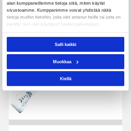
alan kumppaneillemme tietoja siitä, miten käytät
sivustoamme. Kumppanimme voivat yhdistää näitä
tietoja muihin tietoihin, joita olet antanut heille tai joita on
kerätty, kun olet käyttänyt heidän palvelujaan.
Salli kaikki
Muokkaa
Kiellä