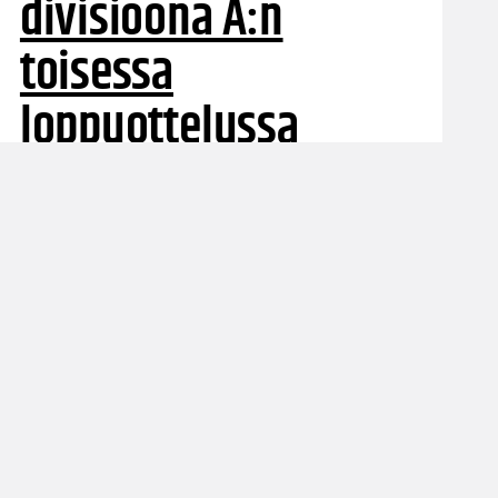
divisioona A:n
toisessa
loppuottelussa
Jyväskylän Monitoimitalolla oli 1442 katsojaa
seuraamassa miesten I divisioona A:n toista
loppuottelua. Ensimmäisen ottelun selkeästi
vienyt Tapiolan Honka joutui tällä kertaa
koville, kun Jyväskylä Basketball Academy
kaatui niukasti 72-76 (36-39).