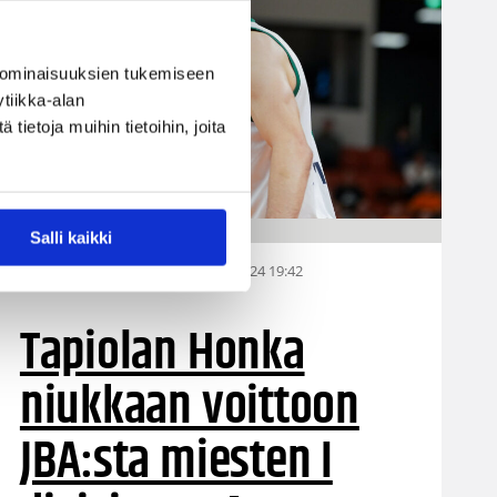
 ominaisuuksien tukemiseen
tiikka-alan
ietoja muihin tietoihin, joita
Salli kaikki
21.04.2024 19:42
Miesten I divisioona A
Tapiolan Honka
niukkaan voittoon
JBA:sta miesten I