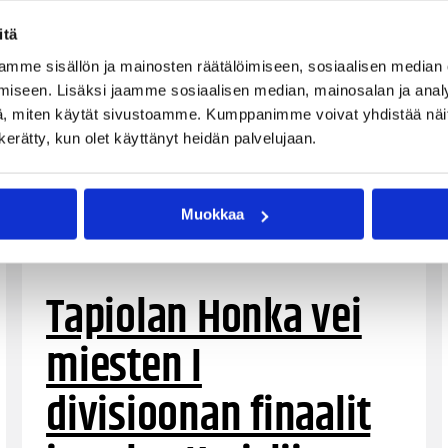
itä
mme sisällön ja mainosten räätälöimiseen, sosiaalisen median
iseen. Lisäksi jaamme sosiaalisen median, mainosalan ja analy
, miten käytät sivustoamme. Kumppanimme voivat yhdistää näitä t
n kerätty, kun olet käyttänyt heidän palvelujaan.
Muokkaa
25.04.2024 21:21
Miesten I divisioona A
Tapiolan Honka vei
miesten I
divisioonan finaalit