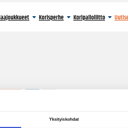
aajoukkueet
Korisperhe
Koripalloliitto
Uutis
81 hakutulosta
Yksityiskohdat