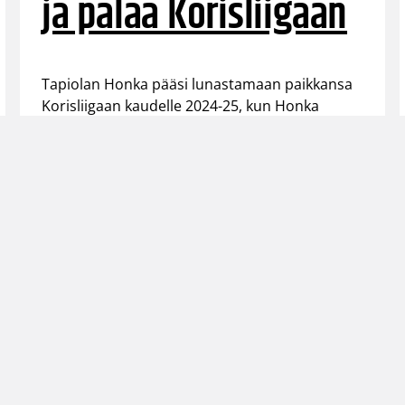
ja palaa Korisliigaan
Tapiolan Honka pääsi lunastamaan paikkansa
Korisliigaan kaudelle 2024-25, kun Honka
kaatoi Jyväskylä Basketball Academyn miesten I
divisioona A:n kolmannessa finaaliottelussa 94-
63 (46-36) Tapiolan Liikuntahallissa. Honka
voitti finaalit suoraan 3-0.