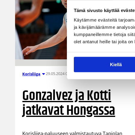
Tämä sivusto käyttää eväste
Käytämme evästeitä tarjoama
ja kävijämäärämme analysoim
kumppaneillemme tietoja siitä
olet antanut heille tai joita o
Kiellä
29.05.2024 09:43
Korisliiga
Gonzalvez ja Kotti
jatkavat Hongassa
Korisliiga-paluuseen valmistautuva Tapiolan