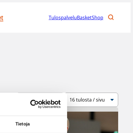
et
Tulospalvelu
BasketShop
Järjestys
Sivukoko
Tietoja