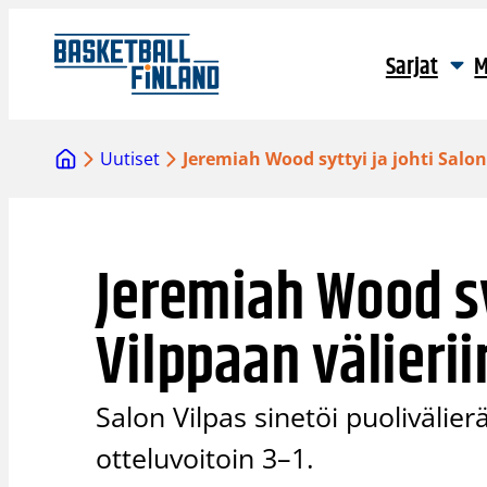
Siirry
sisältöön
Sarjat
M
Uutiset
Jeremiah Wood syttyi ja johti Salon
Jeremiah Wood sy
Vilppaan välierii
Salon Vilpas sinetöi puoliväli
otteluvoitoin 3–1.