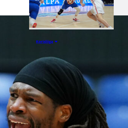
07.08.2026 09:23
Korisliiga
Daniel Dolenc
KTP-Basketin
haaviin
Dolenc on rakentanut pitkän
ammattilaisuran Suomen lisäksi
Ranskassa, Itävallassa,