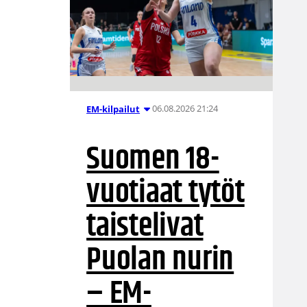
06.08.2026 21:24
EM-kilpailut
Suomen 18-
vuotiaat tytöt
taistelivat
Puolan nurin
– EM-