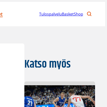
et
Tulospalvelu
BasketShop
Katso myös