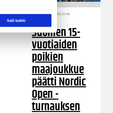
06.08.2026 21:44
MU15
Salli kaikki
Suomen 15-
vuotiaiden
poikien
maajoukkue
päätti Nordic
Open -
turnauksen