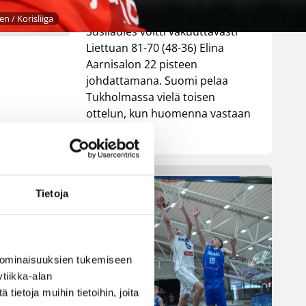
pelatussa maaottelussa.
n / Korisliiga
Susiladies voitti vakuuttavasti
Liettuan 81-70 (48-36) Elina
Aarnisalon 22 pisteen
johdattamana. Suomi pelaa
Tukholmassa vielä toisen
ottelun, kun huomenna vastaan
tulee Ruotsi.
oi
Tietoja
 ominaisuuksien tukemiseen
tiikka-alan
ietoja muihin tietoihin, joita