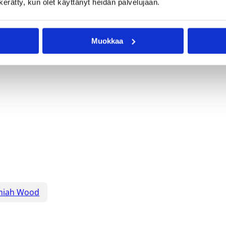
attelussa.
n kerätty, kun olet käyttänyt heidän palvelujaan.
 yhdysvaltalaisvahvistukset Ike Smith ja David Gonzalvez.
oa, ja Gonzalvez keräsi merkinnät 17 pisteestä ja kuudesta
Muokkaa
miah Wood