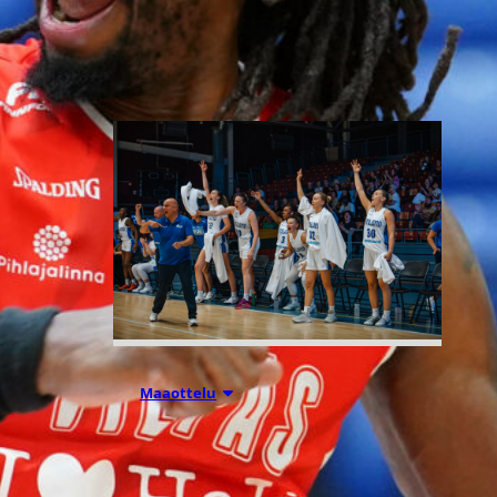
Liettuassa, Romaniassa,
Bosniassa ja viimeksi Islannissa.
06.08.2026 21:44
Maaottelu
Susiladiesin