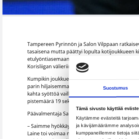
Tampereen Pyrinnön ja Salon Vilppaan ratkaisev
tasaisena mutta päättyi lopulta kotijoukkueen k
etulyöntiasemaan itsensä kaivanut Vilpas taputt
Korisliigan välieriin kohtaamaan joko Kataja Bas
Kumpikin joukkueista pelasi tasaisen varmaa ko
parin hiljaisemman ottelun jälkeen peliä rakentav
Suostumus
kahta syöttöä vaille triplatuplan. Woodille mer
pistemäärä 19 sekä kymmenen levypalloa ja kah
Tämä sivusto käyttää eväste
Päävalmentaja Sami Toiviainenkin kehui korinal
Käytämme evästeitä tarjoama
– Saimme hyökkäyksessä tänään aikaan paljon 
ja kävijämäärämme analysoim
Laine toi voimaa meille. Hoidimme myös tietyt p
kumppaneillemme tietoja siitä