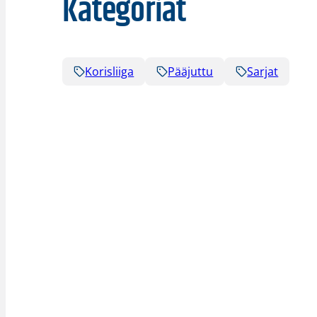
Kategoriat
Korisliiga
Pääjuttu
Sarjat