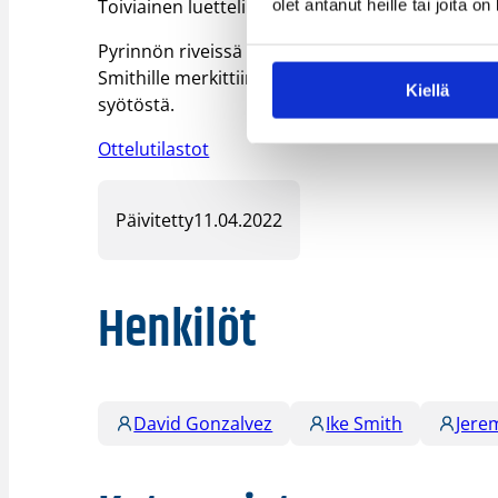
Toiviainen luetteli voiton avaimia Ruudun haast
olet antanut heille tai joita o
Pyrinnön riveissä kirkaimmat esitykset antoivat
Smithille merkittiin 21 pistettä ja viisi levypall
Kiellä
syötöstä.
Ottelutilastot
Päivitetty
11.04.2022
Henkilöt
David Gonzalvez
Ike Smith
Jere