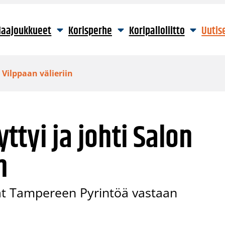
aajoukkueet
Korisperhe
Koripalloliitto
Uutis
 Vilppaan välieriin
ttyi ja johti Salon
n
erät Tampereen Pyrintöä vastaan