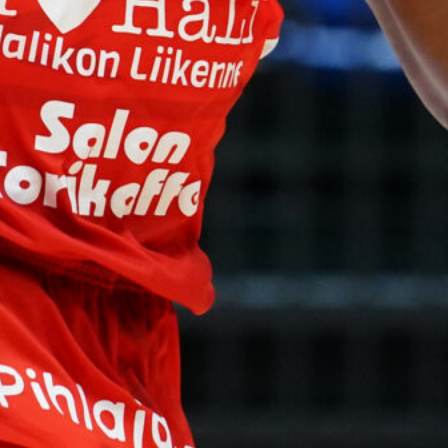
puolustus
rautaa
Tukholmassa
–
harvinaislaatu
inen voitto
Liettuasta
Susiladies nappasi
harvinaislaatuisen voiton
Liettuasta Tukholmassa