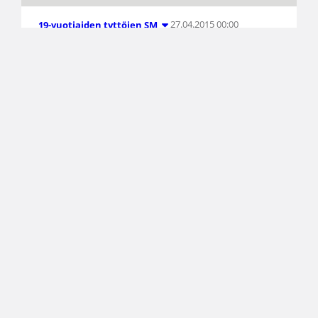
27.04.2015 00:00
19-vuotiaiden tyttöjen SM
Helmi Basketin valmennustiimi
kasassa
Naisten kahta divisioonajoukkuetta sekä nuorten
joukkueita pyörittävä Helmi Basket on nimennyt
valmentajansa kaudelle 2015-16.