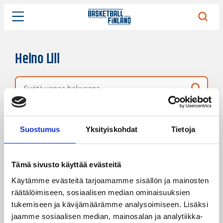
Heino Lill
Vapaa hakusana
1 hakutulos
Järjestys
Sivukoko
Suostumus
Yksityiskohdat
Tietoja
Tämä sivusto käyttää evästeitä
Käytämme evästeitä tarjoamamme sisällön ja mainosten
räätälöimiseen, sosiaalisen median ominaisuuksien
tukemiseen ja kävijämäärämme analysoimiseen. Lisäksi
jaamme sosiaalisen median, mainosalan ja analytiikka-