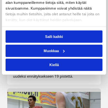
alan kumppaneillemme tietoja siitä, miten käytät
sivustoamme. Kumppanimme voivat yhdistää näitä
tietoja muihin tietoihin, joita olet antanut heille tai joita on
kerätty, kun olet käyttänyt heidän palvelujaan.
Salli kaikki
21.12.2019 18:52
Korisliiga
Karhu Basket jatkoi joulun alla
Muokkaa
kotivoittojensa putkea
Kiellä
Turun NMKY:n kasvatti Eero Innamaa tehoili
uudeksi ennätyksekseen 19 pistettä.