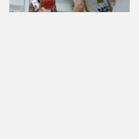
16.12.2019 20:33
Korisliiga
Ura piti KTP:n takanaan
Korismaanantain
jännitysnäytelmässä
Uran sisäpelaaja Dustin Thomas kasasi komean
tupla-tuplan: 23 pistettä ja 17 levypalloa.