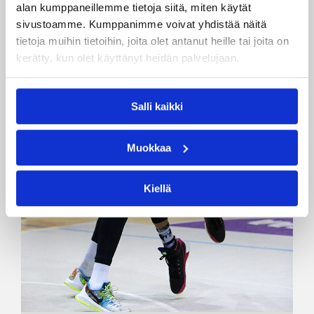
alan kumppaneillemme tietoja siitä, miten käytät
sivustoamme. Kumppanimme voivat yhdistää näitä
tietoja muihin tietoihin, joita olet antanut heille tai joita on
kerätty, kun olet käyttänyt heidän palvelujaan.
Salli kaikki
Muokkaa
Kiellä