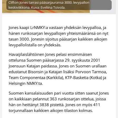
Clifton Jones tarrasi pääsarjauransa 3000. levypallon
keskiviikkona. Kuva: Eveliina Toivola.
Jones kaapi LrNMKY:a vastaan yhdeksän levypalloa, ja
hänen runkosarjan levypallojen yhteismääränsä on nyt
tasan 3000. Jonesin sijoitus pääsarjan kaikkien aikojen
levypallolistalla on yhdeksäs.
Havaijilaislähtöinen Jones pelasi ensimmäisen
ottelunsa Suomen pääsarjassa 29. syyskuuta 2001
Joensuun Katajan paidassa. Jones on Suomen urallaan
edustanut Bisonsin ja Katajan lisäksi Porvoon Tarmoa,
Team Componentaa (Karkkila), KTP-Basketia (Kotka) ja
Helsingin NMKY:ta.
Suomen kansalaisuuden pari vuotta sitten saanut Jones
on kaikkiaan pelannut 363 runkosarjan ottelua, joissa
hän on heittänyt 3838 pistettä. Jones on myös 411
torjunnallaan kaikkien aikojen tilaston kolmas.