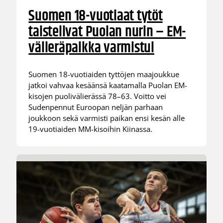
Suomen 18-vuotiaat tytöt
taistelivat Puolan nurin – EM-
välieräpaikka varmistui
Suomen 18-vuotiaiden tyttöjen maajoukkue
jatkoi vahvaa kesäänsä kaatamalla Puolan EM-
kisojen puolivälierässä 78–63. Voitto vei
Sudenpennut Euroopan neljän parhaan
joukkoon sekä varmisti paikan ensi kesän alle
19-vuotiaiden MM-kisoihin Kiinassa.