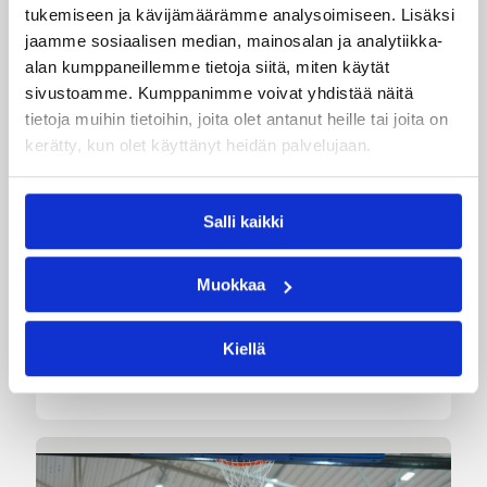
tukemiseen ja kävijämäärämme analysoimiseen. Lisäksi
06.08.2026 21:44
Maaottelu
jaamme sosiaalisen median, mainosalan ja analytiikka-
Susiladiesin puolustus rautaa
alan kumppaneillemme tietoja siitä, miten käytät
sivustoamme. Kumppanimme voivat yhdistää näitä
Tukholmassa –
tietoja muihin tietoihin, joita olet antanut heille tai joita on
harvinaislaatuinen voitto
kerätty, kun olet käyttänyt heidän palvelujaan.
Liettuasta
Salli kaikki
Susiladies nappasi harvinaislaatuisen voiton
Liettuasta Tukholmassa pelatussa maaottelussa.
Susiladies voitti vakuuttavasti Liettuan 81-70
Muokkaa
(48-36) Elina Aarnisalon 22 pisteen
johdattamana. Suomi pelaa Tukholmassa vielä
Kiellä
toisen ottelun, kun huomenna vastaan tulee
Ruotsi.