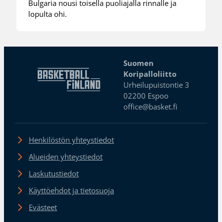
Bulgaria nousi toisella puoliajalla rinnalle ja
lopulta ohi.
Suomen
Koripalloliitto
Urheilupuistontie 3
02200 Espoo
office@basket.fi
Henkilöstön yhteystiedot
Alueiden yhteystiedot
Laskutustiedot
Käyttöehdot ja tietosuoja
Evästeet