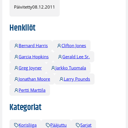
Päivitetty
08.12.2011
Henkilöt
Bernard Harris
Clifton Jones
Garcia Hopkins
Gerald Lee Sr.
Greg Joyner
Jarkko Tuomala
Jonathan Moore
Larry Pounds
Pertti Marttila
Kategoriat
Korisliiga
Pääjuttu
Sarjat