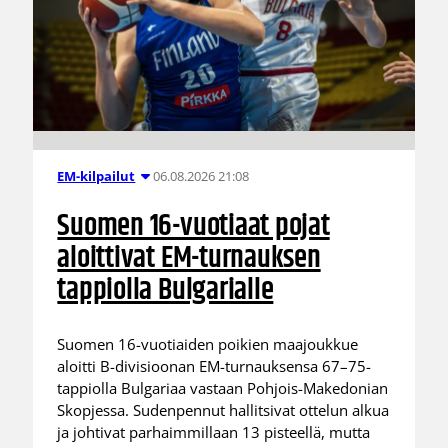
06.08.2026 21:08
EM-kilpailut
Suomen 16-vuotiaat pojat
aloittivat EM-turnauksen
tappiolla Bulgarialle
Suomen 16-vuotiaiden poikien maajoukkue
aloitti B-divisioonan EM-turnauksensa 67–75-
tappiolla Bulgariaa vastaan Pohjois-Makedonian
Skopjessa. Sudenpennut hallitsivat ottelun alkua
ja johtivat parhaimmillaan 13 pisteellä, mutta