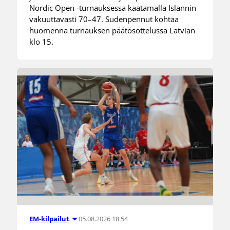
Nordic Open -turnauksessa kaatamalla Islannin
vakuuttavasti 70–47. Sudenpennut kohtaa
huomenna turnauksen päätösottelussa Latvian
klo 15.
05.08.2026 18:54
EM-kilpailut