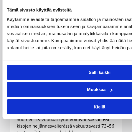
Tämä sivusto käyttää evästeitä
Käytämme evästeitä tarjoamamme sisällön ja mainosten räät
median ominaisuuksien tukemiseen ja kävijämäärämme anal
sosiaalisen median, mainosalan ja analytiikka-alan kumppanei
käytät sivustoamme. Kumppanimme voivat yhdistää näitä tietoja
antanut heille tai joita on kerätty, kun olet käyttänyt heidän p
05.08.2026 17:21
EM-kilpailut
Suomen 18-vuotiaat tytöt
Salli kaikki
päihittivät Saksan ja etenivät
Muokkaa
EM-kisojen kahdeksan parhaan
joukkoon
Kiellä
Suomen 18-vuotiaat tytöt voittivat Saksan EM-
kisojen neljännesvälierässä vakuuttavasti 73–56