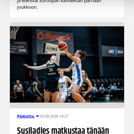
ja etenivät Euroopan kahdeksan parhaan
joukkoon.
05.08.2026 14:27
Pääjuttu
Susiladies matkustaa tänään