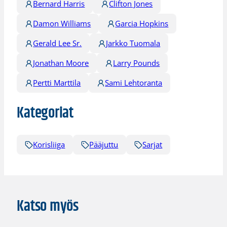
Bernard Harris
Clifton Jones
Damon Williams
Garcia Hopkins
Gerald Lee Sr.
Jarkko Tuomala
Jonathan Moore
Larry Pounds
Pertti Marttila
Sami Lehtoranta
Kategoriat
Korisliiga
Pääjuttu
Sarjat
Katso myös