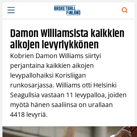
Siirry
sisältöön
Damon Williamsista kaikkien
aikojen levyriykkönen
Kobrien Damon Williams siirtyi
perjantaina kaikkien aikojen
levypallohaiksi Korisliigan
runkosarjassa. Williams otti Helsinki
Seagullsia vastaan 11 levypalloa, joiden
myötä hänen saaliinsa on urallaan
4418 levyriä.