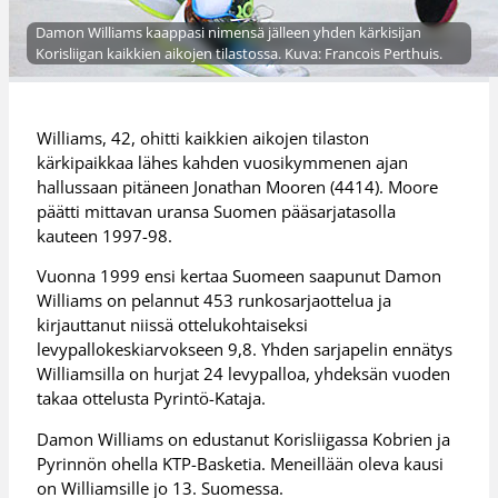
Damon Williams kaappasi nimensä jälleen yhden kärkisijan
Korisliigan kaikkien aikojen tilastossa. Kuva: Francois Perthuis.
Williams, 42, ohitti kaikkien aikojen tilaston
kärkipaikkaa lähes kahden vuosikymmenen ajan
hallussaan pitäneen Jonathan Mooren (4414). Moore
päätti mittavan uransa Suomen pääsarjatasolla
kauteen 1997-98.
Vuonna 1999 ensi kertaa Suomeen saapunut Damon
Williams on pelannut 453 runkosarjaottelua ja
kirjauttanut niissä ottelukohtaiseksi
levypallokeskiarvokseen 9,8. Yhden sarjapelin ennätys
Williamsilla on hurjat 24 levypalloa, yhdeksän vuoden
takaa ottelusta Pyrintö-Kataja.
Damon Williams on edustanut Korisliigassa Kobrien ja
Pyrinnön ohella KTP-Basketia. Meneillään oleva kausi
on Williamsille jo 13. Suomessa.