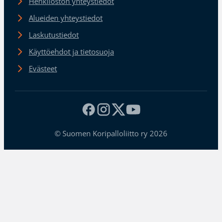
Henkilöstön yhteystiedot
Alueiden yhteystiedot
Laskutustiedot
Käyttöehdot ja tietosuoja
Evästeet
© Suomen Koripalloliitto ry 2026