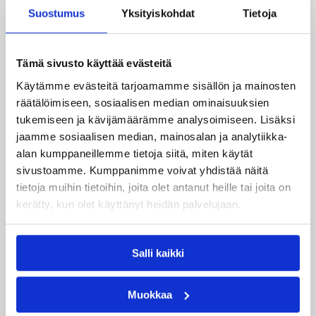
ensi viikon keskiviikkona 10.8. vieras ottelulla
Suostumus
Yksityiskohdat
Tietoja
Unkaria vastaan. Joukkue matkustaa vielä tänään
Belgiaan kansainväliseen turnaukseen
viimeistelemään valmistautumisensa.
Tämä sivusto käyttää evästeitä
Käytämme evästeitä tarjoamamme sisällön ja mainosten
räätälöimiseen, sosiaalisen median ominaisuuksien
tukemiseen ja kävijämäärämme analysoimiseen. Lisäksi
jaamme sosiaalisen median, mainosalan ja analytiikka-
alan kumppaneillemme tietoja siitä, miten käytät
sivustoamme. Kumppanimme voivat yhdistää näitä
tietoja muihin tietoihin, joita olet antanut heille tai joita on
kerätty, kun olet käyttänyt heidän palvelujaan.
16.06.2005 00:00
Maajoukkue
Naisten maajoukkueella vain
Salli kaikki
voitettavaa
Muokkaa
Koripallon naisten maajoukkueen päävalmentaja