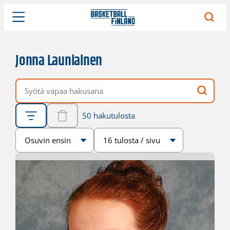
Jonna Launiainen
Vapaa hakusana
50 hakutulosta
Järjestys
Sivukoko