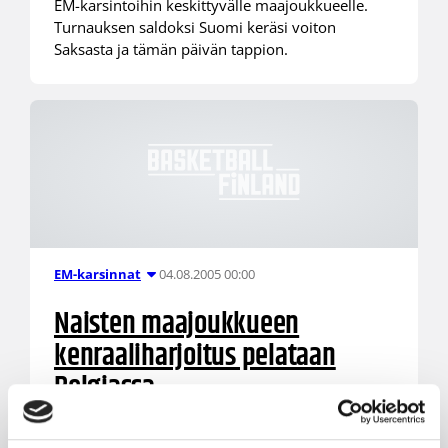
EM-karsintoihin keskittyvälle maajoukkueelle.
Turnauksen saldoksi Suomi keräsi voiton
Saksasta ja tämän päivän tappion.
04.08.2005 00:00
EM-karsinnat
Naisten maajoukkueen
kenraaliharjoitus pelataan
Belgiassa
Naisten maajoukkueen EM-jatkokarsinta alkaa