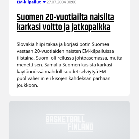
27.07.2004 00:00
EM-kilpailut
Suomen 20-vuotiailta naisilta
karkasi voitto ja jatkopaikka
Slovakia hiipi takaa ja korjasi potin Suomea
vastaan 20-vuotiaiden naisten EM-kilpailuissa
tiistaina. Suomi oli reilussa johtoasemassa, mutta
menetti sen. Samalla Suomen käsistä karkasi
käytännössä mahdollisuudet selviytyä EM-
puolivälieriin eli kisojen kahdeksan parhaan
joukkoon.