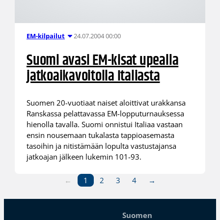
24.07.2004 00:00
EM-kilpailut
Suomi avasi EM-kisat upealla
jatkoaikavoitolla Italiasta
Suomen 20-vuotiaat naiset aloittivat urakkansa
Ranskassa pelattavassa EM-lopputurnauksessa
hienolla tavalla. Suomi onnistui Italiaa vastaan
ensin nousemaan tukalasta tappioasemasta
tasoihin ja nitistämään lopulta vastustajansa
jatkoajan jälkeen lukemin 101-93.
←
1
2
3
4
→
Suomen