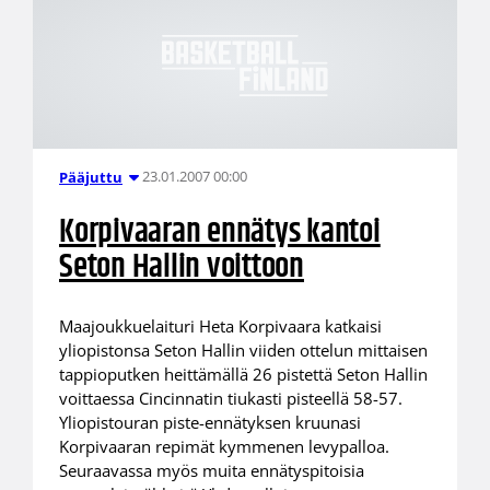
23.01.2007 00:00
Pääjuttu
Korpivaaran ennätys kantoi
Seton Hallin voittoon
Maajoukkuelaituri Heta Korpivaara katkaisi
yliopistonsa Seton Hallin viiden ottelun mittaisen
tappioputken heittämällä 26 pistettä Seton Hallin
voittaessa Cincinnatin tiukasti pisteellä 58-57.
Yliopistouran piste-ennätyksen kruunasi
Korpivaaran repimät kymmenen levypalloa.
Seuraavassa myös muita ennätyspitoisia