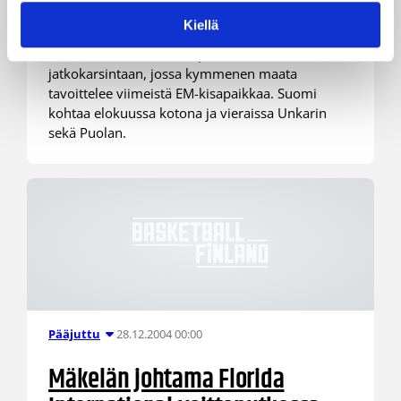
Risto Piipari on nimennyt kesän
Kiellä
harjoitteluryhmän. Naisten maajoukkue
valmistautuu elokuussa pelattavaan EM-
jatkokarsintaan, jossa kymmenen maata
tavoittelee viimeistä EM-kisapaikkaa. Suomi
kohtaa elokuussa kotona ja vieraissa Unkarin
sekä Puolan.
28.12.2004 00:00
Pääjuttu
Mäkelän johtama Florida