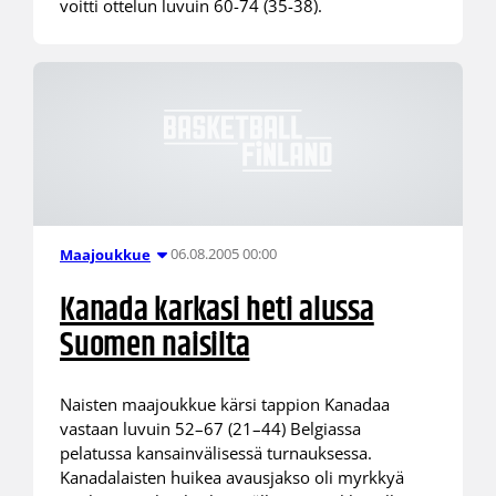
voitti ottelun luvuin 60-74 (35-38).
06.08.2005 00:00
Maajoukkue
Kanada karkasi heti alussa
Suomen naisilta
Naisten maajoukkue kärsi tappion Kanadaa
vastaan luvuin 52–67 (21–44) Belgiassa
pelatussa kansainvälisessä turnauksessa.
Kanadalaisten huikea avausjakso oli myrkkyä