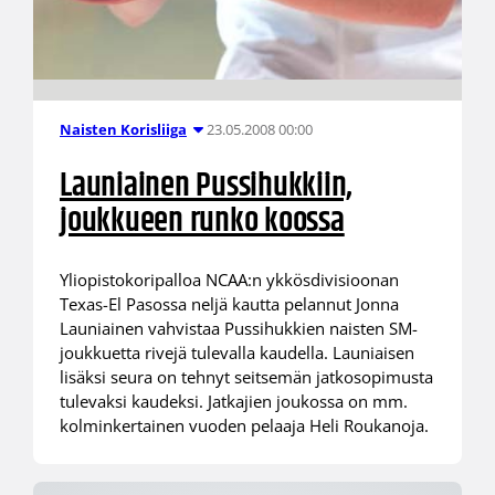
23.05.2008 00:00
Naisten Korisliiga
Launiainen Pussihukkiin,
joukkueen runko koossa
Yliopistokoripalloa NCAA:n ykkösdivisioonan
Texas-El Pasossa neljä kautta pelannut Jonna
Launiainen vahvistaa Pussihukkien naisten SM-
joukkuetta rivejä tulevalla kaudella. Launiaisen
lisäksi seura on tehnyt seitsemän jatkosopimusta
tulevaksi kaudeksi. Jatkajien joukossa on mm.
kolminkertainen vuoden pelaaja Heli Roukanoja.