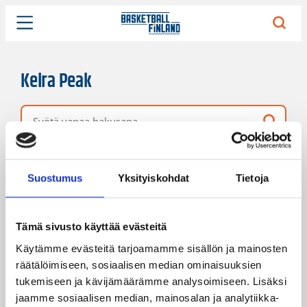
Keira Peak
Vapaa hakusana
17 hakutulosta
Järjestys
Sivukoko
Suostumus
Yksityiskohdat
Tietoja
Tämä sivusto käyttää evästeitä
Käytämme evästeitä tarjoamamme sisällön ja mainosten
räätälöimiseen, sosiaalisen median ominaisuuksien
tukemiseen ja kävijämäärämme analysoimiseen. Lisäksi
jaamme sosiaalisen median, mainosalan ja analytiikka-