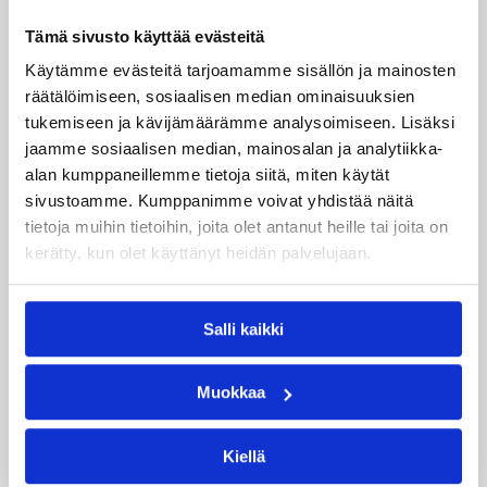
– PeKa oli koko ottelun iholla, mutta lopussa onneksi
Titta-Riina ja etenkin Anni ottivat ratkaisijan roolia ja
Tämä sivusto käyttää evästeitä
Anni taisteli hienosti vaikka satuttikin itseään hieman,
Käytämme evästeitä tarjoamamme sisällön ja mainosten
HyPon päävalmentaja Tero Niskanen jakoi kiitosta
räätälöimiseen, sosiaalisen median ominaisuuksien
pelaajilleen.
tukemiseen ja kävijämäärämme analysoimiseen. Lisäksi
Hyvinkääläisiltä ensimmäisellä puoliajalla onnistujan
jaamme sosiaalisen median, mainosalan ja analytiikka-
viittaa harteillaan piti espanjalaislaituri Jael Freixanet
alan kumppaneillemme tietoja siitä, miten käytät
(18/4). PeKalta tupla-tuplan onnistui keräämään Amber
sivustoamme. Kumppanimme voivat yhdistää näitä
Battle (11/10).
tietoja muihin tietoihin, joita olet antanut heille tai joita on
kerätty, kun olet käyttänyt heidän palvelujaan.
Ottelutilastot:
PeKa – HyPo
Päivitetty
19.12.2015
Salli kaikki
Henkilöt
Muokkaa
Kiellä
Amber Battle
Chandra Harris