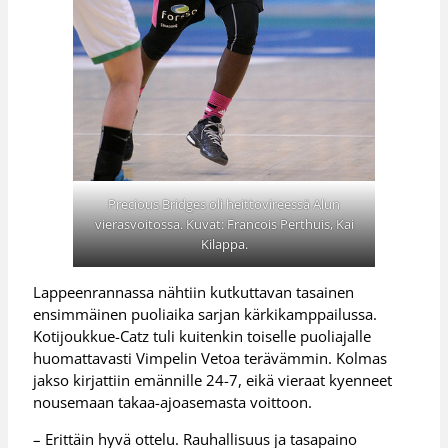
Precious Bridges oli heittovireessä Alun
vierasvoitossa. Kuvat: Francois Perthuis, Kai
Kilappa.
Lappeenrannassa nähtiin kutkuttavan tasainen
ensimmäinen puoliaika sarjan kärkikamppailussa.
Kotijoukkue-Catz tuli kuitenkin toiselle puoliajalle
huomattavasti Vimpelin Vetoa terävämmin. Kolmas
jakso kirjattiin emännille 24-7, eikä vieraat kyenneet
nousemaan takaa-ajoasemasta voittoon.
– Erittäin hyvä ottelu. Rauhallisuus ja tasapaino