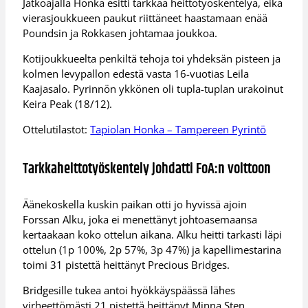
Jatkoajalla Honka esitti tarkkaa heittotyöskentelyä, eikä
vierasjoukkueen paukut riittäneet haastamaan enää
Poundsin ja Rokkasen johtamaa joukkoa.
Kotijoukkueelta penkiltä tehoja toi yhdeksän pisteen ja
kolmen levypallon edestä vasta 16-vuotias Leila
Kaajasalo. Pyrinnön ykkönen oli tupla-tuplan urakoinut
Keira Peak (18/12).
Ottelutilastot:
Tapiolan Honka – Tampereen Pyrintö
Tarkkaheittotyöskentely johdatti FoA:n voittoon
Äänekoskella kuskin paikan otti jo hyvissä ajoin
Forssan Alku, joka ei menettänyt johtoasemaansa
kertaakaan koko ottelun aikana. Alku heitti tarkasti läpi
ottelun (1p 100%, 2p 57%, 3p 47%) ja kapellimestarina
toimi 31 pistettä heittänyt Precious Bridges.
Bridgesille tukea antoi hyökkäyspäässä lähes
virheettömästi 21 pistettä heittänyt Minna Sten.