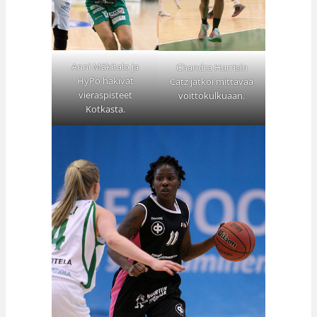
Anni Mäkitalo ja
Chandra Harrisin
HyPo hakivat
Catz jatkoi mittavaa
vieraspisteet
voittokulkuaan.
Kotkasta.