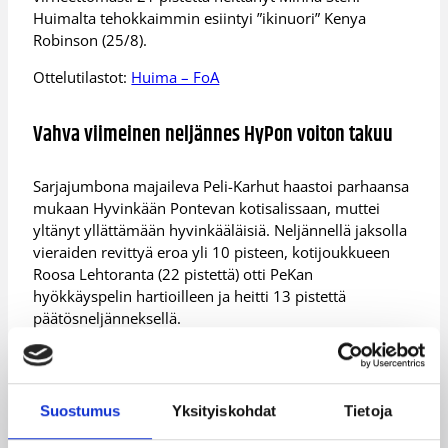
Huimalta tehokkaimmin esiintyi ”ikinuori” Kenya
Robinson (25/8).
Ottelutilastot:
Huima – FoA
Vahva viimeinen neljännes HyPon voiton takuu
Sarjajumbona majaileva Peli-Karhut haastoi parhaansa
mukaan Hyvinkään Pontevan kotisalissaan, muttei
yltänyt yllättämään hyvinkääläisiä. Neljännellä jaksolla
vieraiden revittyä eroa yli 10 pisteen, kotijoukkueen
Roosa Lehtoranta (22 pistettä) otti PeKan
hyökkäyspelin hartioilleen ja heitti 13 pistettä
päätösneljänneksellä.
Anni Mäkitalon (23/7) ja uransa 200. Korisliiga-
ottelunsa pelanneen Titta-Riina Lepistön (22/7)
onnistumiset kuitenkin katkaisivat kotijoukkueen
Suostumus
Yksityiskohdat
Tietoja
selkärangan sen tultua kolmen pisteen päähän.