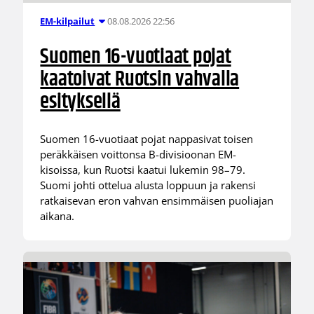
08.08.2026 22:56
EM-kilpailut
Suomen 16-vuotiaat pojat
kaatoivat Ruotsin vahvalla
esityksellä
Suomen 16-vuotiaat pojat nappasivat toisen
peräkkäisen voittonsa B-divisioonan EM-
kisoissa, kun Ruotsi kaatui lukemin 98–79.
Suomi johti ottelua alusta loppuun ja rakensi
ratkaisevan eron vahvan ensimmäisen puoliajan
aikana.