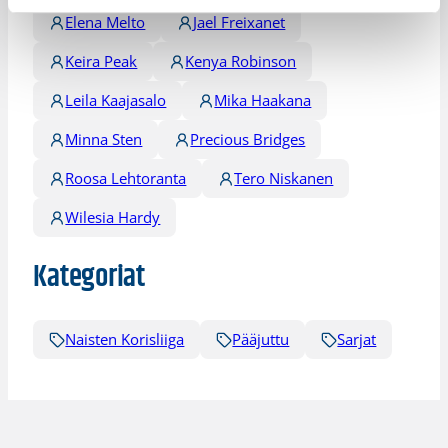
Elena Melto
Jael Freixanet
Keira Peak
Kenya Robinson
Leila Kaajasalo
Mika Haakana
Minna Sten
Precious Bridges
Roosa Lehtoranta
Tero Niskanen
Wilesia Hardy
Kategoriat
Naisten Korisliiga
Pääjuttu
Sarjat