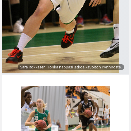
Sara Rokkasen Honka nappasi jatkoaikavoiton Pyrinnöstä.