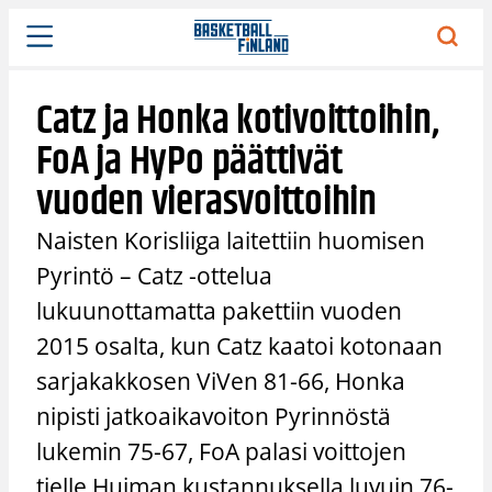
Siirry
sisältöön
Catz ja Honka kotivoittoihin,
FoA ja HyPo päättivät
vuoden vierasvoittoihin
Naisten Korisliiga laitettiin huomisen
Pyrintö – Catz -ottelua
lukuunottamatta pakettiin vuoden
2015 osalta, kun Catz kaatoi kotonaan
sarjakakkosen ViVen 81-66, Honka
nipisti jatkoaikavoiton Pyrinnöstä
lukemin 75-67, FoA palasi voittojen
tielle Huiman kustannuksella luvuin 76-