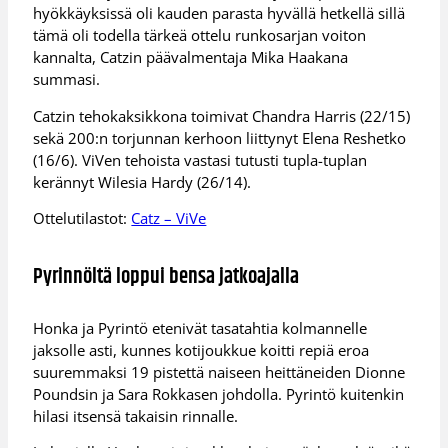
hyökkäyksissä oli kauden parasta hyvällä hetkellä sillä
tämä oli todella tärkeä ottelu runkosarjan voiton
kannalta, Catzin päävalmentaja Mika Haakana
summasi.
Catzin tehokaksikkona toimivat Chandra Harris (22/15)
sekä 200:n torjunnan kerhoon liittynyt Elena Reshetko
(16/6). ViVen tehoista vastasi tutusti tupla-tuplan
kerännyt Wilesia Hardy (26/14).
Ottelutilastot:
Catz – ViVe
Pyrinnöltä loppui bensa jatkoajalla
Honka ja Pyrintö etenivät tasatahtia kolmannelle
jaksolle asti, kunnes kotijoukkue koitti repiä eroa
suuremmaksi 19 pistettä naiseen heittäneiden Dionne
Poundsin ja Sara Rokkasen johdolla. Pyrintö kuitenkin
hilasi itsensä takaisin rinnalle.