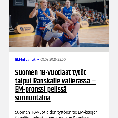
08.08.2026 22:50
EM-kilpailut
Suomen 18-vuotiaat tytöt
taipui Ranskalle välierässä –
EM-pronssi pelissä
sunnuntaina
Suomen 18-vuotiaiden tyttöjen tie EM-kisojen
finaaliin katkesi lauantaina, kun Ranska oli