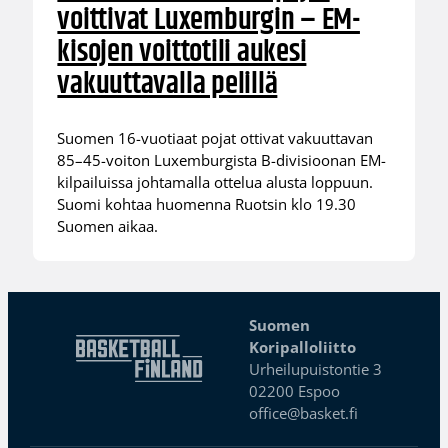
voittivat Luxemburgin – EM-
kisojen voittotili aukesi
vakuuttavalla pelillä
Suomen 16-vuotiaat pojat ottivat vakuuttavan
85–45-voiton Luxemburgista B-divisioonan EM-
kilpailuissa johtamalla ottelua alusta loppuun.
Suomi kohtaa huomenna Ruotsin klo 19.30
Suomen aikaa.
Suomen
Koripalloliitto
Urheilupuistontie 3
02200 Espoo
office@basket.fi