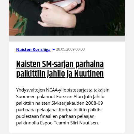
28.05.2009 00:00
Naisten Korisliiga
Naisten SM-sarjan parhaina
palkittiin Jahilo ja Nuutinen
Yhdysvaltojen NCAA-yliopistosarjasta takaisin
Suomeen palannut Forssan Alun Juta Jahilo
palkittiin naisten SM-sarjakauden 2008-09
parhaana pelaajana. Koripalloliitto palkitsi
puolestaan finaalien parhaan pelaajan
palkinnolla Espoo Teamin Siiri Nuutisen.