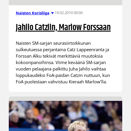
19.02.2010 00:00
Naisten Korisliiga
Jahilo Catziin, Marlow Forssaan
Naisten SM-sarjan seurasiirtoikkunan
sulkeutuessa perjantaina Catz Lappeenranta ja
Forssan Alku tekivät merkittäviä muutoksia
kokoonpanoihinsa. Viime keväänä SM-sarjan
vuoden pelaajana palkittu Juha Jahilo vaihtaa
loppukaudeksi FoA-paidan Catzin nuttuun, kun
FoA puolestaan vahvistuu Kieraah Marlow’lla.