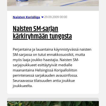
29.09.2009 00:00
Naisten Korisliiga
Naisten SM-sarjan
kärkiryhmään tungosta
Perjantaina ja lauantaina käynnistyvässä naisten
SM-sarjassa on tutut ennakkosuosikit, mutta
myös laaja joukko haastajia. Naisten SM-
sarjajoukkueet esittäytyivät medialle
maanantaina Helsingissä Koripalloliiton
perinteisessä sarjakauden avausinfossa.
Seuraavassa tilaisuuden antia joukkue
joukkueelta.