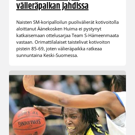
välieräpaikan jahdissa
Naisten SM-koripalloilun puolivälierät kotivoitolla
aloittanut Äänekosken Huima ei pystynyt
katkaisemaan ottelusarjaa Team S-Hämeenmaata
vastaan. Orimattilalaiset taistelivat kotivoiton
pistein 85-69, joten välieräpaikka ratkeaa
sunnuntaina Keski-Suomessa.