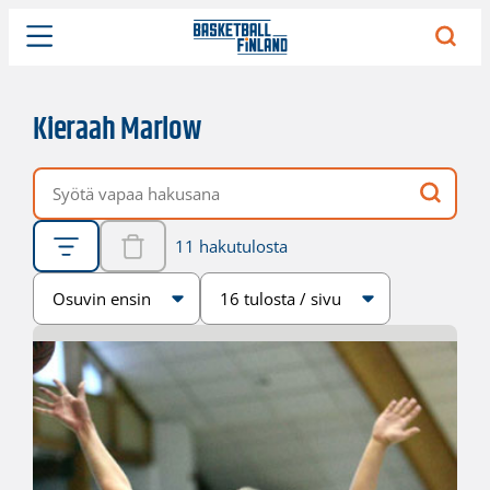
Kieraah Marlow
Vapaa hakusana
11 hakutulosta
Järjestys
Sivukoko