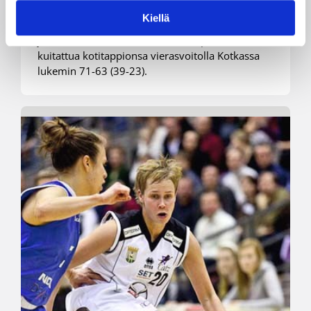
välieräsarjaansa 2-0 haettuaan Orimattilasta
Kiellä
selkeän vierasvoiton 88-67 (46-38). Espoo Team
ja PeKa ovat tasatilanteessa 1-1 espoolaisten
kuitattua kotitappionsa vierasvoitolla Kotkassa
lukemin 71-63 (39-23).