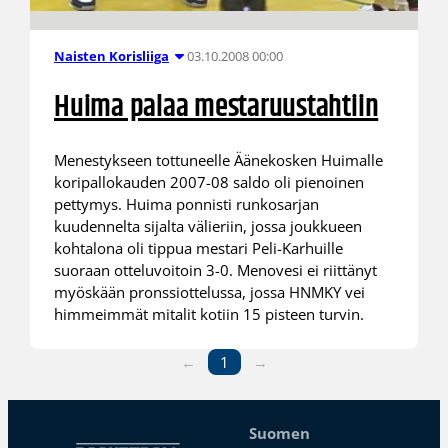
03.10.2008 00:00
Naisten Korisliiga
Huima palaa mestaruustahtiin
Menestykseen tottuneelle Äänekosken Huimalle
koripallokauden 2007-08 saldo oli pienoinen
pettymys. Huima ponnisti runkosarjan
kuudennelta sijalta välieriin, jossa joukkueen
kohtalona oli tippua mestari Peli-Karhuille
suoraan otteluvoitoin 3-0. Menovesi ei riittänyt
myöskään pronssiottelussa, jossa HNMKY vei
himmeimmät mitalit kotiin 15 pisteen turvin.
←
1
→
Suomen