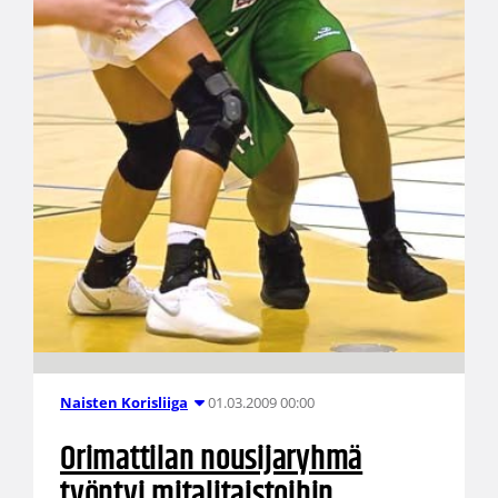
01.03.2009 00:00
Naisten Korisliiga
Orimattilan nousijaryhmä
työntyi mitalitaistoihin