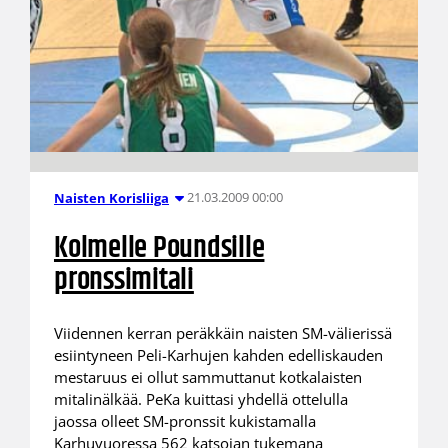
21.03.2009 00:00
Naisten Korisliiga
Kolmelle Poundsille
pronssimitali
Viidennen kerran peräkkäin naisten SM-välierissä
esiintyneen Peli-Karhujen kahden edelliskauden
mestaruus ei ollut sammuttanut kotkalaisten
mitalinälkää. PeKa kuittasi yhdellä ottelulla
jaossa olleet SM-pronssit kukistamalla
Karhuvuoressa 562 katsojan tukemana