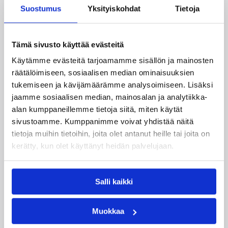
Suostumus
Yksityiskohdat
Tietoja
Tämä sivusto käyttää evästeitä
Käytämme evästeitä tarjoamamme sisällön ja mainosten
räätälöimiseen, sosiaalisen median ominaisuuksien
tukemiseen ja kävijämäärämme analysoimiseen. Lisäksi
jaamme sosiaalisen median, mainosalan ja analytiikka-
alan kumppaneillemme tietoja siitä, miten käytät
sivustoamme. Kumppanimme voivat yhdistää näitä
tietoja muihin tietoihin, joita olet antanut heille tai joita on
07.03.2009 00:00
Naisten Korisliiga
kerätty, kun olet käyttänyt heidän palvelujaan.
Catz väkevänä vieraissakin,
Espoo Team tasasi voitot
Salli kaikki
Muokkaa
Vain runkosarjan avausottelunsa syksyllä
hävinnyt Catz johtaa naisten SM-koripalloilun