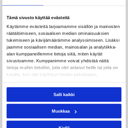
Kategoriat
Tämä sivusto käyttää evästeitä
Käytämme evästeitä tarjoamamme sisällön ja mainosten
räätälöimiseen, sosiaalisen median ominaisuuksien
Naisten Korisliiga
Pääjuttu
Sarjat
tukemiseen ja kävijämäärämme analysoimiseen. Lisäksi
jaamme sosiaalisen median, mainosalan ja analytiikka-
alan kumppaneillemme tietoja siitä, miten käytät
sivustoamme. Kumppanimme voivat yhdistää näitä
Katso myös
tietoja muihin tietoihin, joita olet antanut heille tai joita on
kerätty, kun olet käyttänyt heidän palvelujaan.
Salli kaikki
Muokkaa
Kiellä