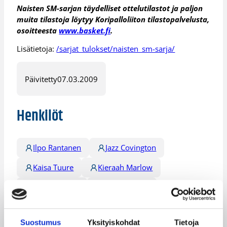
Naisten SM-sarjan täydelliset ottelutilastot ja paljon
muita tilastoja löytyy Koripalloliiton tilastopalvelusta,
osoitteesta
www.basket.fi
.
Lisätietoja:
/sarjat_tulokset/naisten_sm-sarja/
Päivitetty
07.03.2009
Henkilöt
Ilpo Rantanen
Jazz Covington
Kaisa Tuure
Kieraah Marlow
Reetta Piipari
Rene Haynes
Siiri Nuutinen
Susanna Rinta
Suostumus
Yksityiskohdat
Tietoja
Tommi Koskinen
Vilma Kesänen