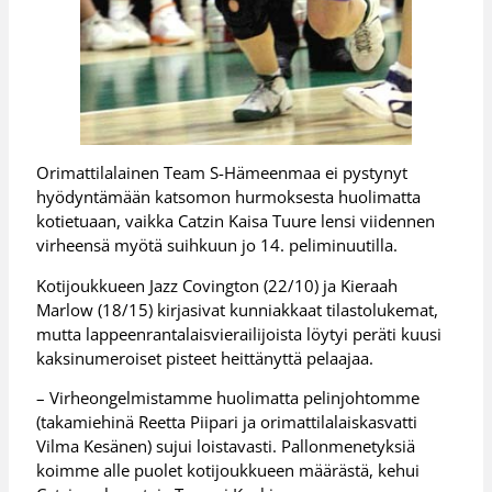
Orimattilalainen Team S-Hämeenmaa ei pystynyt
hyödyntämään katsomon hurmoksesta huolimatta
kotietuaan, vaikka Catzin Kaisa Tuure lensi viidennen
virheensä myötä suihkuun jo 14. peliminuutilla.
Kotijoukkueen Jazz Covington (22/10) ja Kieraah
Marlow (18/15) kirjasivat kunniakkaat tilastolukemat,
mutta lappeenrantalaisvierailijoista löytyi peräti kuusi
kaksinumeroiset pisteet heittänyttä pelaajaa.
– Virheongelmistamme huolimatta pelinjohtomme
(takamiehinä Reetta Piipari ja orimattilalaiskasvatti
Vilma Kesänen) sujui loistavasti. Pallonmenetyksiä
koimme alle puolet kotijoukkueen määrästä, kehui