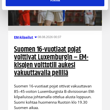
08.08.2026 00:37
EM-kilpailut
Suomen 16-vuotiaat pojat
voittivat Luxemburgin – EM-
kisojen voittotili aukesi
vakuuttavalla pelillä
Suomen 16-vuotiaat pojat ottivat vakuuttavan
85–45-voiton Luxemburgista B-divisioonan EM-
kilpailuissa johtamalla ottelua alusta loppuun.
Suomi kohtaa huomenna Ruotsin klo 19.30
Suomen aikaa.