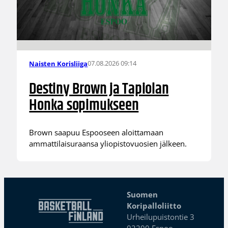
07.08.2026 09:14
Naisten Korisliiga
Destiny Brown ja Tapiolan
Honka sopimukseen
Brown saapuu Espooseen aloittamaan
ammattilaisuraansa yliopistovuosien jälkeen.
Suomen
Koripalloliitto
Urheilupuistontie 3
02200 Espoo