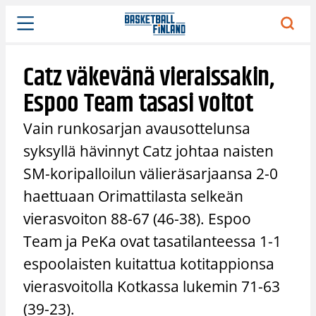
Siirry
sisältöön
Catz väkevänä vieraissakin,
Espoo Team tasasi voitot
Vain runkosarjan avausottelunsa
syksyllä hävinnyt Catz johtaa naisten
SM-koripalloilun välieräsarjaansa 2-0
haettuaan Orimattilasta selkeän
vierasvoiton 88-67 (46-38). Espoo
Team ja PeKa ovat tasatilanteessa 1-1
espoolaisten kuitattua kotitappionsa
vierasvoitolla Kotkassa lukemin 71-63
(39-23).