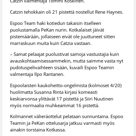
Catzin valmentaja Tommi Koskinen.
Catzin tehokkain oli 21 pistettä nostellut Rene Haynes.
Espoo Team haki kotiedun takaisin itselleen
puolustamalla PeKan nurin. Kotkalaiset jäivät
pistemäärään, jollaiseen eivät ole juuttuneet sitten
marraskuun muita kuin Catzia vastaan.
– Samat pelaajat puolustivat samoja vastustajia kuin
avauskohtaamisessammekin, mutta saimme vasta nyt
pudotuspelivaihteen sisään, kuvaili Espoo Teamin
valmentaja Ilpo Rantanen.
Espoolaisten kaukoheitto-ongelmista (kolmoset 4/20)
huolimatta Susanna Rinta kirjasi komeasti
keskiarvonsa ylittävät 17 pistettä ja Siiri Nuutinen
myös normaalia muhkeammat 16 pistettä.
Kolmannet välieräottelut pelataan sunnuntaina. Espoo
Teamin ja PeKan ottelusarja jatkuu varmasti myös
ainakin torstaina Kotkassa.