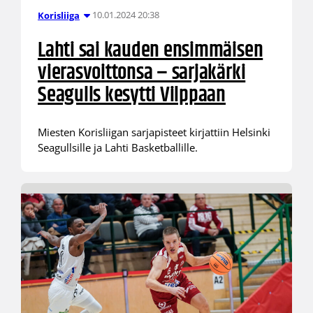
10.01.2024 20:38
Korisliiga
Lahti sai kauden ensimmäisen
vierasvoittonsa – sarjakärki
Seagulls kesytti Vilppaan
Miesten Korisliigan sarjapisteet kirjattiin Helsinki
Seagullsille ja Lahti Basketballille.