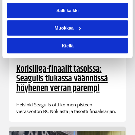
Salli kaikki
Muokkaa
Kiellä
15.05.2024 20:48
Korisliiga
Korisliiga-finaalit tasoissa:
Seagulls tiukassa väännössä
höyhenen verran parempi
Helsinki Seagulls otti kolmen pisteen
vierasvoiton BC Nokiasta ja tasoitti finaalisarjan.