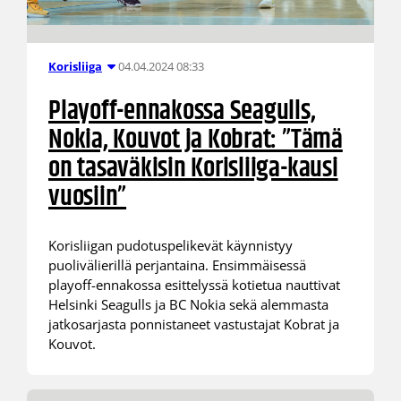
04.04.2024 08:33
Korisliiga
Playoff-ennakossa Seagulls,
Nokia, Kouvot ja Kobrat: ”Tämä
on tasaväkisin Korisliiga-kausi
vuosiin”
Korisliigan pudotuspelikevät käynnistyy
puolivälierillä perjantaina. Ensimmäisessä
playoff-ennakossa esittelyssä kotietua nauttivat
Helsinki Seagulls ja BC Nokia sekä alemmasta
jatkosarjasta ponnistaneet vastustajat Kobrat ja
Kouvot.