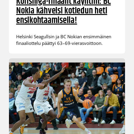
Korisliiga-finaalit käyntiin: BC
Nokia kähvelsi kotiedun heti
ensikohtaamisella!
Helsinki Seagullsin ja BC Nokian ensimmäinen
finaaliottelu päättyi 63–69-vierasvoittoon.