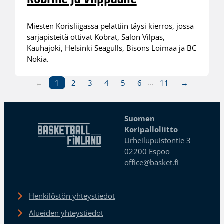
Miesten Korisliigassa pelattiin täysi kierros, jossa
sarjapisteitä ottivat Kobrat, Salon Vilpas,
Kauhajoki, Helsinki Seagulls, Bisons Loimaa ja BC
Nokia.
…
←
1
2
3
4
5
6
11
→
Suomen
Koripalloliitto
Urheilupuistontie 3
02200 Espoo
office@basket.fi
Henkilöstön yhteystiedot
Alueiden yhteystiedot