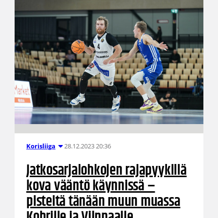
28.12.2023 20:36
Korisliiga
Jatkosarjalohkojen rajapyykillä
kova vääntö käynnissä –
pisteitä tänään muun muassa
Kobrille ja Vilppaalle