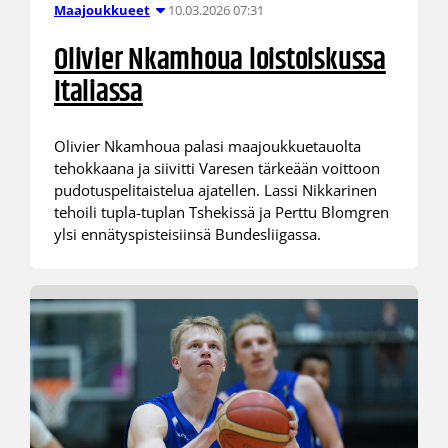
10.03.2026 07:31
Maajoukkueet
Olivier Nkamhoua loistoiskussa
Italiassa
Olivier Nkamhoua palasi maajoukkuetauolta
tehokkaana ja siivitti Varesen tärkeään voittoon
pudotuspelitaistelua ajatellen. Lassi Nikkarinen
tehoili tupla-tuplan Tshekissä ja Perttu Blomgren
ylsi ennätyspisteisiinsä Bundesliigassa.