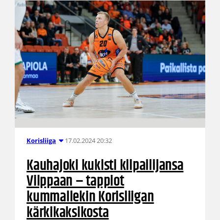
17.02.2024 20:32
Korisliiga
Kauhajoki kukisti kilpailijansa
Vilppaan – tappiot
kummallekin Korisliigan
kärkikaksikosta