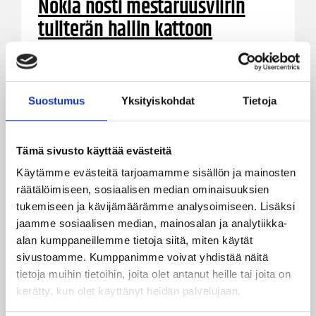
Nokia nosti mestaruusviirin
tuliterän hallin kattoon
ennätysyleisön edessä – Mikael
Aalto avasi Korihaiden kauden
rytinällä
Suostumus
Yksityiskohdat
Tietoja
Korisliiga-kauden 2024–25 avajaisillassa nähtiin
kovia tilastoesityksiä niin pitkän linjan
Tämä sivusto käyttää evästeitä
ammattilaisilta kuin nousevilta
Käytämme evästeitä tarjoamamme sisällön ja mainosten
nuorisotähdiltäkin.
räätälöimiseen, sosiaalisen median ominaisuuksien
tukemiseen ja kävijämäärämme analysoimiseen. Lisäksi
jaamme sosiaalisen median, mainosalan ja analytiikka-
alan kumppaneillemme tietoja siitä, miten käytät
sivustoamme. Kumppanimme voivat yhdistää näitä
tietoja muihin tietoihin, joita olet antanut heille tai joita on
kerätty, kun olet käyttänyt heidän palvelujaan.