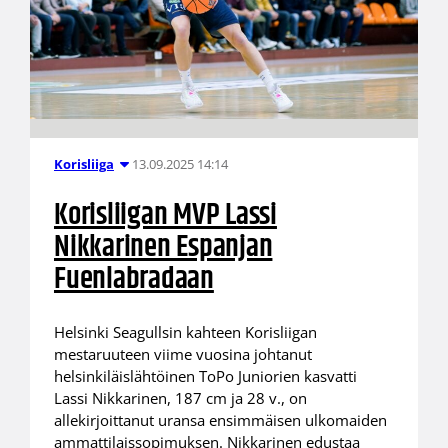
13.09.2025 14:14
Korisliiga
Korisliigan MVP Lassi
Nikkarinen Espanjan
Fuenlabradaan
Helsinki Seagullsin kahteen Korisliigan
mestaruuteen viime vuosina johtanut
helsinkiläislähtöinen ToPo Juniorien kasvatti
Lassi Nikkarinen, 187 cm ja 28 v., on
allekirjoittanut uransa ensimmäisen ulkomaiden
ammattilaissopimuksen. Nikkarinen edustaa