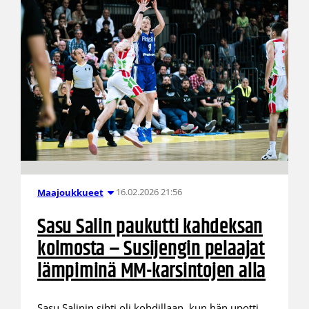
16.02.2026 21:56
Maajoukkueet
Sasu Salin paukutti kahdeksan
kolmosta – Susijengin pelaajat
lämpiminä MM-karsintojen alla
Sasu Salinin sihti oli kohdillaan, kun hän upotti