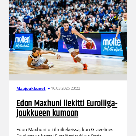
16.03.2026 23:22
Maajoukkueet
Edon Maxhuni liekitti Euroliiga-
joukkueen kumoon
Edon Maxhuni oli ilmiliekeissä, kun Gravelines-