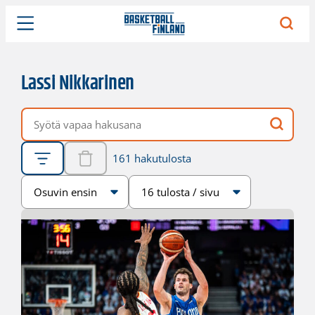
Lassi Nikkarinen
Vapaa hakusana
161 hakutulosta
Järjestys
Sivukoko