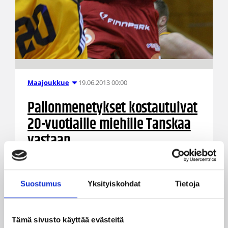
19.06.2013 00:00
Maajoukkue
Pallonmenetykset kostautuivat
20-vuotiaille miehille Tanskaa
vastaan
Suomen 20-vuotiaat miehet pelasivat
keskiviikkona PM-kisaottelussaan Tanskaa
Suostumus
Yksityiskohdat
Tietoja
vastaan merkittävästi paremmin kuin päivää
aiemmin Viroa vastaan, mutta pahoihin
paikkoihin tulleet pallonmenetyssumat pitivät
Tämä sivusto käyttää evästeitä
Tanskan tiukasti Suomen edellä. Suomi kuroi