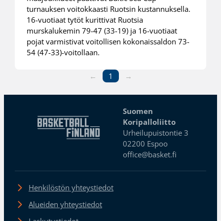
turnauksen voitokkaasti Ruotsin kustannuksella.
16-vuotiaat tytöt kurittivat Ruotsia
murskalukemin 79-47 (33-19) ja 16-vuotiaat
pojat varmistivat voitollisen kokonaissaldon 73-
54 (47-33)-voitollaan.
←
1
→
Suomen
Koripalloliitto
Urheilupuistontie 3
02200 Espoo
office@basket.fi
Henkilöstön yhteystiedot
Alueiden yhteystiedot