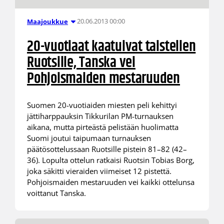
20.06.2013 00:00
Maajoukkue
20-vuotiaat kaatuivat taistellen
Ruotsille, Tanska vei
Pohjoismaiden mestaruuden
Suomen 20-vuotiaiden miesten peli kehittyi
jättiharppauksin Tikkurilan PM-turnauksen
aikana, mutta pirteästä pelistään huolimatta
Suomi joutui taipumaan turnauksen
päätösottelussaan Ruotsille pistein 81–82 (42–
36). Lopulta ottelun ratkaisi Ruotsin Tobias Borg,
joka säkitti vieraiden viimeiset 12 pistettä.
Pohjoismaiden mestaruuden vei kaikki ottelunsa
voittanut Tanska.