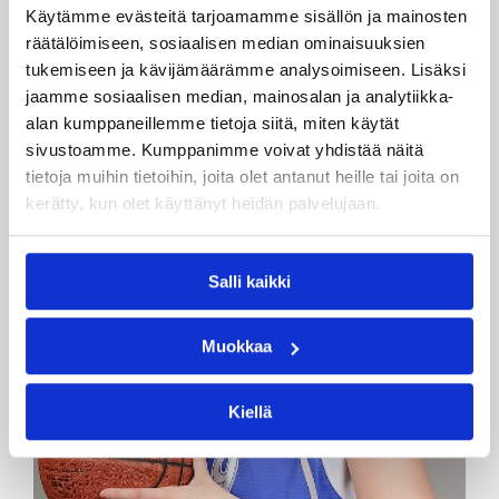
vielä lopussa Tanskan 11 pisteen johdon viiteen,
Käytämme evästeitä tarjoamamme sisällön ja mainosten
mutta vieraat voittivat ottelun 82–88 (37–46).
räätälöimiseen, sosiaalisen median ominaisuuksien
tukemiseen ja kävijämäärämme analysoimiseen. Lisäksi
jaamme sosiaalisen median, mainosalan ja analytiikka-
alan kumppaneillemme tietoja siitä, miten käytät
sivustoamme. Kumppanimme voivat yhdistää näitä
tietoja muihin tietoihin, joita olet antanut heille tai joita on
kerätty, kun olet käyttänyt heidän palvelujaan.
Salli kaikki
Muokkaa
Kiellä