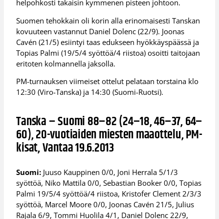
helpohkosti takaisin kymmenen pisteen johtoon.
Suomen tehokkain oli korin alla erinomaisesti Tanskan
kovuuteen vastannut Daniel Dolenc (22/9). Joonas
Cavén (21/5) esiintyi taas edukseen hyökkäyspäässä ja
Topias Palmi (19/5/4 syöttöä/4 riistoa) osoitti taitojaan
eritoten kolmannella jaksolla.
PM-turnauksen viimeiset ottelut pelataan torstaina klo
12:30 (Viro-Tanska) ja 14:30 (Suomi-Ruotsi).
Tanska – Suomi 88–82 (24–18, 46–37, 64–
60), 20-vuotiaiden miesten maaottelu, PM-
kisat, Vantaa 19.6.2013
Suomi:
Juuso Kauppinen 0/0, Joni Herrala 5/1/3
syöttöä, Niko Mattila 0/0, Sebastian Booker 0/0, Topias
Palmi 19/5/4 syöttöä/4 riistoa, Kristofer Clement 2/3/3
syöttöä, Marcel Moore 0/0, Joonas Cavén 21/5, Julius
Rajala 6/9, Tommi Huolila 4/1, Daniel Dolenc 22/9,