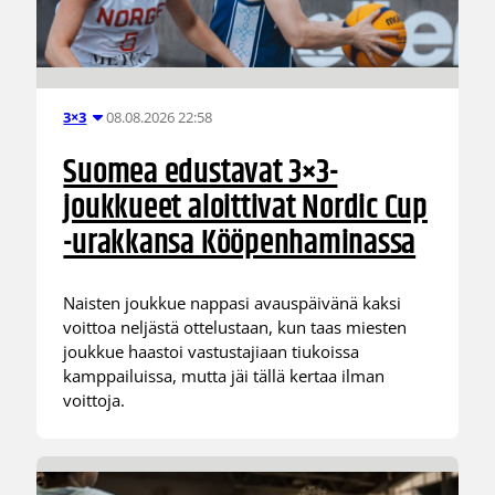
08.08.2026 22:58
3×3
Suomea edustavat 3×3-
joukkueet aloittivat Nordic Cup
-urakkansa Kööpenhaminassa
Naisten joukkue nappasi avauspäivänä kaksi
voittoa neljästä ottelustaan, kun taas miesten
joukkue haastoi vastustajiaan tiukoissa
kamppailuissa, mutta jäi tällä kertaa ilman
voittoja.