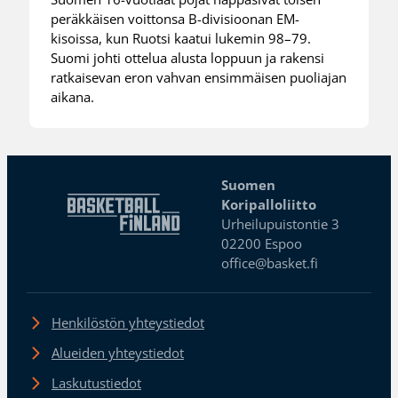
peräkkäisen voittonsa B-divisioonan EM-
kisoissa, kun Ruotsi kaatui lukemin 98–79.
Suomi johti ottelua alusta loppuun ja rakensi
ratkaisevan eron vahvan ensimmäisen puoliajan
aikana.
Suomen
Koripalloliitto
Urheilupuistontie 3
02200 Espoo
office@basket.fi
Henkilöstön yhteystiedot
Alueiden yhteystiedot
Laskutustiedot