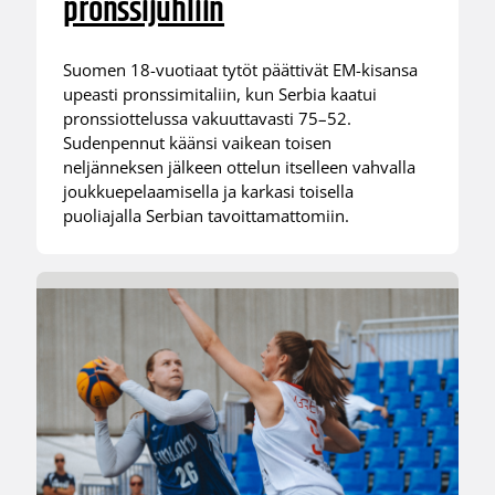
pronssijuhliin
Suomen 18-vuotiaat tytöt päättivät EM-kisansa
upeasti pronssimitaliin, kun Serbia kaatui
pronssiottelussa vakuuttavasti 75–52.
Sudenpennut käänsi vaikean toisen
neljänneksen jälkeen ottelun itselleen vahvalla
joukkuepelaamisella ja karkasi toisella
puoliajalla Serbian tavoittamattomiin.