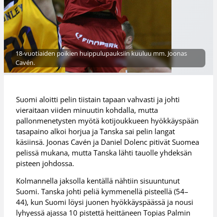
18-vuotiaiden poikien huippulupauksiin kuuluu mm. Joonas
Cavén.
Suomi aloitti pelin tiistain tapaan vahvasti ja johti
vieraitaan viiden minuutin kohdalla, mutta
pallonmenetysten myötä kotijoukkueen hyökkäyspään
tasapaino alkoi horjua ja Tanska sai pelin langat
käsiinsä. Joonas Cavén ja Daniel Dolenc pitivät Suomea
pelissä mukana, mutta Tanska lähti tauolle yhdeksän
pisteen johdossa.
Kolmannella jaksolla kentällä nähtiin sisuuntunut
Suomi. Tanska johti peliä kymmenellä pisteellä (54–
44), kun Suomi löysi juonen hyökkäyspäässä ja nousi
lyhyessä ajassa 10 pistettä heittäneen Topias Palmin