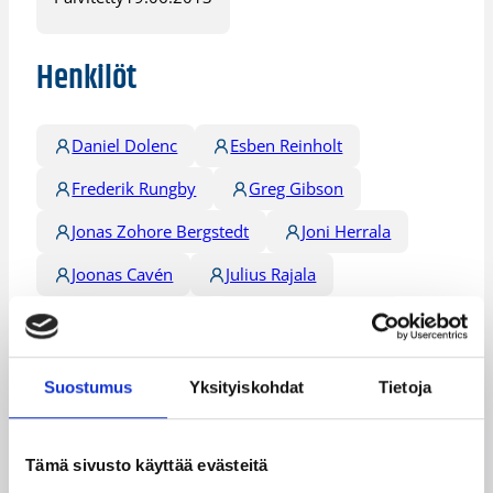
Henkilöt
Daniel Dolenc
Esben Reinholt
Frederik Rungby
Greg Gibson
Jonas Zohore Bergstedt
Joni Herrala
Joonas Cavén
Julius Rajala
Juuso Kauppinen
Kristofer Clement
Marcel Moore
Marcus Eriksson
Suostumus
Yksityiskohdat
Tietoja
Mikael Kauhanen
Niklas Larsson
Niko Mattila
Peter Moeller
Tämä sivusto käyttää evästeitä
Rait Riivo Laane
Rauno Nurger