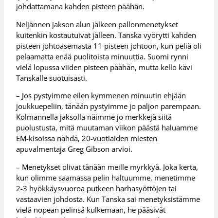
johdattamana kahden pisteen päähän.
Neljännen jakson alun jälkeen pallonmenetykset
kuitenkin kostautuivat jälleen. Tanska vyörytti kahden
pisteen johtoasemasta 11 pisteen johtoon, kun peliä oli
pelaamatta enää puolitoista minuuttia. Suomi rynni
vielä lopussa viiden pisteen päähän, mutta kello kävi
Tanskalle suotuisasti.
– Jos pystyimme eilen kymmenen minuutin ehjään
joukkuepeliin, tänään pystyimme jo paljon parempaan.
Kolmannella jaksolla näimme jo merkkejä siitä
puolustusta, mitä muutaman viikon päästä haluamme
EM-kisoissa nähdä, 20-vuotiaiden miesten
apuvalmentaja Greg Gibson arvioi.
– Menetykset olivat tänään meille myrkkyä. Joka kerta,
kun olimme saamassa pelin haltuumme, menetimme
2-3 hyökkäysvuoroa putkeen harhasyöttöjen tai
vastaavien johdosta. Kun Tanska sai menetyksistämme
vielä nopean pelinsä kulkemaan, he pääsivät