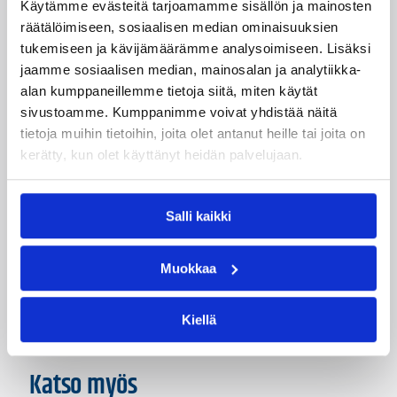
Käytämme evästeitä tarjoamamme sisällön ja mainosten
räätälöimiseen, sosiaalisen median ominaisuuksien
Sander Saare
Sebastian Booker
tukemiseen ja kävijämäärämme analysoimiseen. Lisäksi
Shavon Shields
Thomas Laerke P
jaamme sosiaalisen median, mainosalan ja analytiikka-
alan kumppaneillemme tietoja siitä, miten käytät
Tobias Borg
Tommi Huolila
sivustoamme. Kumppanimme voivat yhdistää näitä
tietoja muihin tietoihin, joita olet antanut heille tai joita on
Topias Palmi
William Asplund
kerätty, kun olet käyttänyt heidän palvelujaan.
Kategoriat
Salli kaikki
Maajoukkue
Maaottelu
MU20
Muokkaa
Pääjuttu
Kiellä
Katso myös