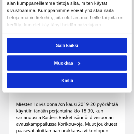
alan kumppaneillemme tietoja siitä, miten käytät
sivustoamme. Kumppanimme voivat yhdistää näitä
tietoja muihin tietoihin, joita olet antanut heille tai joita on
kerätty, kun olet käyttänyt heidän palvelujaan.
04.10.2019 12:50
Miesten I divisioona A
Salli kaikki
Miesten Divari A starttaa jälleen
Muokkaa
– Uusina haastajina
Munkkiniemen Kisapojat ja
Kiellä
Raiders Basket
Miesten I divisioona A:n kausi 2019-20 pyörähtää
käyntiin tänään perjantaina klo 18.30, kun
sarjanousija Raiders Basket isännöi divisioonan
avauskamppailussa Korikouvoja. Muut joukkueet
pääsevät aloittamaan urakkansa viikonlopun