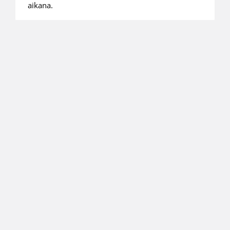
aikana.
18.04.2019 22:06
Miesten I divisioona B