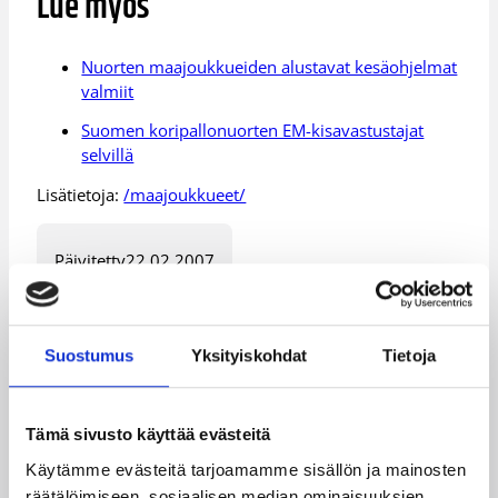
Lue myös
Nuorten maajoukkueiden alustavat kesäohjelmat
valmiit
Suomen koripallonuorten EM-kisavastustajat
selvillä
Lisätietoja:
/maajoukkueet/
Päivitetty
22.02.2007
Henkilöt
Suostumus
Yksityiskohdat
Tietoja
Ei Ole
Ensio Helimäki
Tämä sivusto käyttää evästeitä
Henrik Dettmann
Jussi Laakso
Käytämme evästeitä tarjoamamme sisällön ja mainosten
Olli-Pekka Auvinen
Robert Petersen
räätälöimiseen, sosiaalisen median ominaisuuksien