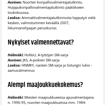
Auvinen:
Nuorten koripallovalmentajatutkinto,
Huippukoripallovalmentajatutkinto päätökseen
toukokuussa.
Laakso:
Ammattivalmentajatutkinnosta lopputyö vielä
kesken, valmistuminen keväällä 2007,
liikunnanohjaajan peruskurssi.
Nykyiset valmennettavat?
Helimäki:
HoNsU, A-tyttöjen SM-sarja
Auvinen:
JKS, A-poikien SM-sarja
Laakso:
HNMKY, naisten SM-sarja ja Sotungin lukio -
aamuvalmennus
Aiempi maajoukkuekokemus?
Helimäki:
Miesten maajoukkueessa apuvalmentajana
n. 1990-95, nuorten maajoukkueissa mm. 1984-