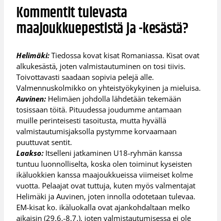
Kommentit tulevasta
maajoukkuepestistä ja -kesästä?
Helimäki:
Tiedossa kovat kisat Romaniassa. Kisat ovat
alkukesästä, joten valmistautuminen on tosi tiivis.
Toivottavasti saadaan sopivia pelejä alle.
Valmennuskolmikko on yhteistyökykyinen ja mieluisa.
Auvinen:
Helimäen johdolla lähdetään tekemään
tosissaan töitä. Pituudessa joudumme antamaan
muille perinteisesti tasoitusta, mutta hyvällä
valmistautumisjaksolla pystymme korvaamaan
puuttuvat sentit.
Laakso:
Itselleni jatkaminen U18-ryhmän kanssa
tuntuu luonnolliselta, koska olen toiminut kyseisten
ikäluokkien kanssa maajoukkueissa viimeiset kolme
vuotta. Pelaajat ovat tuttuja, kuten myös valmentajat
Helimäki ja Auvinen, joten innolla odotetaan tulevaa.
EM-kisat ko. ikäluokalla ovat ajankohdaltaan melko
aikaisin (29.6.-8.7.), joten valmistautumisessa ei ole