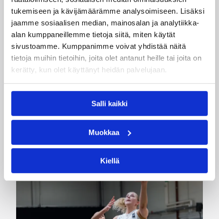
tukemiseen ja kävijämäärämme analysoimiseen. Lisäksi
Kategoriat
jaamme sosiaalisen median, mainosalan ja analytiikka-
alan kumppaneillemme tietoja siitä, miten käytät
sivustoamme. Kumppanimme voivat yhdistää näitä
tietoja muihin tietoihin, joita olet antanut heille tai joita on
Maajoukkue
Pelaajat
Valmentajat
kerätty, kun olet käyttänyt heidän palvelujaan.
WU18
Salli kaikki
Katso myös
Muokkaa
Kiellä