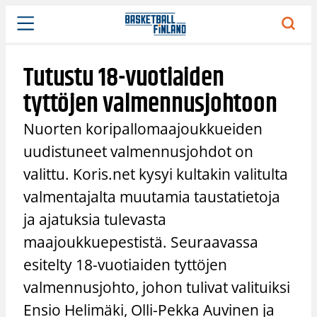
Siirry
sisältöön
Tutustu 18-vuotiaiden
tyttöjen valmennusjohtoon
Nuorten koripallomaajoukkueiden
uudistuneet valmennusjohdot on
valittu. Koris.net kysyi kultakin valitulta
valmentajalta muutamia taustatietoja
ja ajatuksia tulevasta
maajoukkuepestistä. Seuraavassa
esitelty 18-vuotiaiden tyttöjen
valmennusjohto, johon tulivat valituiksi
Ensio Helimäki, Olli-Pekka Auvinen ja