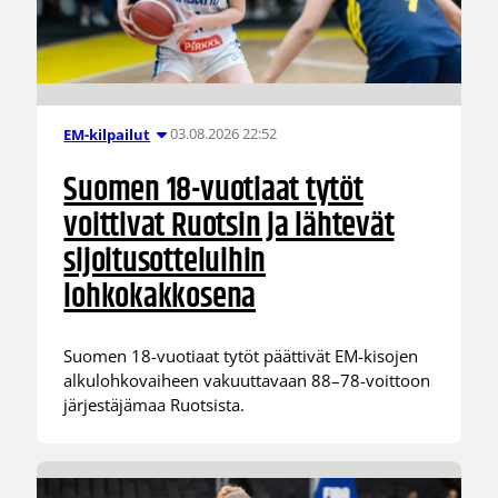
03.08.2026 22:52
EM-kilpailut
Suomen 18-vuotiaat tytöt
voittivat Ruotsin ja lähtevät
sijoitusotteluihin
lohkokakkosena
Suomen 18-vuotiaat tytöt päättivät EM-kisojen
alkulohkovaiheen vakuuttavaan 88–78-voittoon
järjestäjämaa Ruotsista.