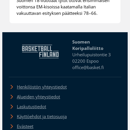
Suomen 18-vuotiaat tytöt ottivat ensimmäisen
voittonsa EM-kisoissa kaatamalla Italian
vakuuttavan esityksen päätteeksi 78–66.
Suomen
Koripalloliitto
Urheilupuistontie 3
02200 Espoo
office@basket.fi
Henkilöstön yhteystiedot
Alueiden yhteystiedot
Laskutustiedot
Käyttöehdot ja tietosuoja
Evästeet