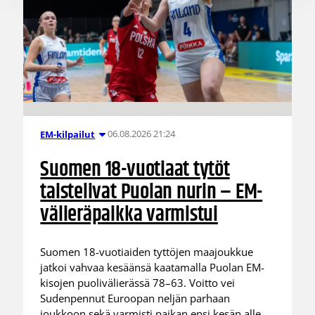
06.08.2026 21:24
EM-kilpailut
Suomen 18-vuotiaat tytöt
taistelivat Puolan nurin – EM-
välieräpaikka varmistui
Suomen 18-vuotiaiden tyttöjen maajoukkue
jatkoi vahvaa kesäänsä kaatamalla Puolan EM-
kisojen puolivälierässä 78–63. Voitto vei
Sudenpennut Euroopan neljän parhaan
joukkoon sekä varmisti paikan ensi kesän alle