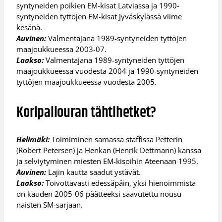
syntyneiden poikien EM-kisat Latviassa ja 1990-
syntyneiden tyttöjen EM-kisat Jyväskylässä viime
kesänä.
Auvinen:
Valmentajana 1989-syntyneiden tyttöjen
maajoukkueessa 2003-07.
Laakso:
Valmentajana 1989-syntyneiden tyttöjen
maajoukkueessa vuodesta 2004 ja 1990-syntyneiden
tyttöjen maajoukkueessa vuodesta 2005.
Koripallouran tähtihetket?
Helimäki:
Toimiminen samassa staffissa Petterin
(Robert Petersen) ja Henkan (Henrik Dettmann) kanssa
ja selviytyminen miesten EM-kisoihin Ateenaan 1995.
Auvinen:
Lajin kautta saadut ystävät.
Laakso:
Toivottavasti edessäpäin, yksi hienoimmista
on kauden 2005-06 päätteeksi saavutettu nousu
naisten SM-sarjaan.