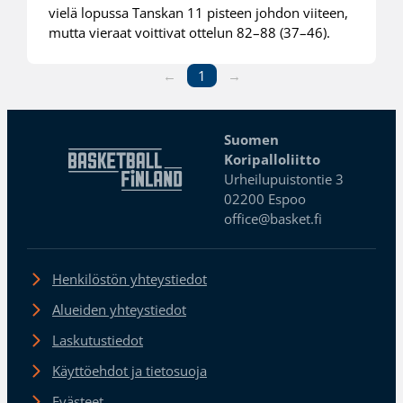
vielä lopussa Tanskan 11 pisteen johdon viiteen,
mutta vieraat voittivat ottelun 82–88 (37–46).
←
1
→
Suomen
Koripalloliitto
Urheilupuistontie 3
02200 Espoo
office@basket.fi
Henkilöstön yhteystiedot
Alueiden yhteystiedot
Laskutustiedot
Käyttöehdot ja tietosuoja
Evästeet