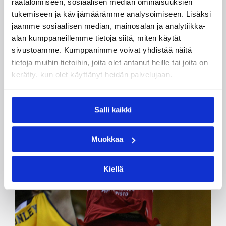
räätälöimiseen, sosiaalisen median ominaisuuksien
tukemiseen ja kävijämäärämme analysoimiseen. Lisäksi
jaamme sosiaalisen median, mainosalan ja analytiikka-
alan kumppaneillemme tietoja siitä, miten käytät
sivustoamme. Kumppanimme voivat yhdistää näitä
tietoja muihin tietoihin, joita olet antanut heille tai joita on
kerätty, kun olet käyttänyt heidän palvelujaan.
Salli kaikki
Muokkaa
Kiellä