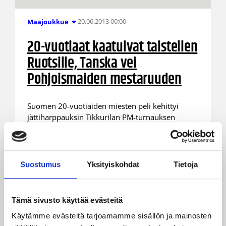
20.06.2013 00:00
Maajoukkue
20-vuotiaat kaatuivat taistellen
Ruotsille, Tanska vei
Pohjoismaiden mestaruuden
Suomen 20-vuotiaiden miesten peli kehittyi
jättiharppauksin Tikkurilan PM-turnauksen
aikana, mutta pirteästä pelistään huolimatta
Suomi joutui taipumaan turnauksen
päätösottelussaan Ruotsille pistein 81–82 (42–
36). Lopulta ottelun ratkaisi Ruotsin Tobias Borg,
Suostumus
Yksityiskohdat
Tietoja
joka säkitti vieraiden viimeiset 12 pistettä.
Pohjoismaiden mestaruuden vei kaikki ottelunsa
voittanut Tanska.
Tämä sivusto käyttää evästeitä
Käytämme evästeitä tarjoamamme sisällön ja mainosten