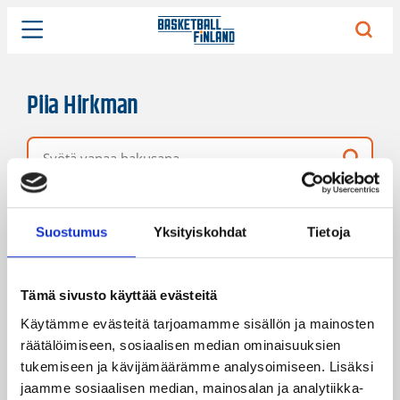
Piia Hirkman
Vapaa hakusana
5 hakutulosta
Järjestys
Sivukoko
Suostumus
Yksityiskohdat
Tietoja
Tämä sivusto käyttää evästeitä
Käytämme evästeitä tarjoamamme sisällön ja mainosten
räätälöimiseen, sosiaalisen median ominaisuuksien
tukemiseen ja kävijämäärämme analysoimiseen. Lisäksi
jaamme sosiaalisen median, mainosalan ja analytiikka-