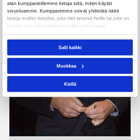
alan kumppaneillemme tietoja siitä, miten käytät
sivustoamme. Kumppanimme voivat yhdistää näitä
tietoja muihin tietoihin, joita olet antanut heille tai joita on
kerätty, kun olet käyttänyt heidän palvelujaan.
Salli kaikki
Muokkaa
Kiellä