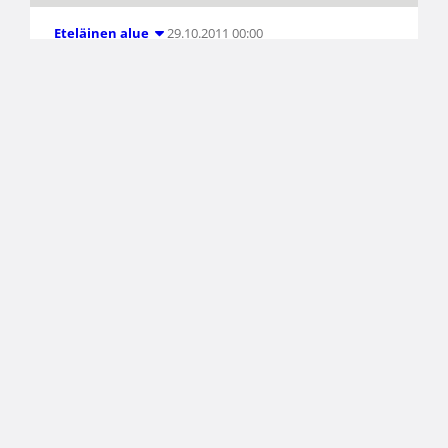
29.10.2011 00:00
Eteläinen alue
Curt Lindbom jatkaa
Koripalloliiton puheenjohtajana
Suomen Koripalloliiton liittokokous valitsi
lauantaina Helsingissä liiton istuvan
puheenjohtajan Curt Lindbomin, 68,
jatkokaudelle. Valinta oli yksimielinen. Tuleva
kaksivuotiskausi on espoolaisyrittäjä Lindbomille
jo kolmas peräkkäinen. Hän on toiminut
Koripalloliiton hallituksen puheenjohtajana
vuodesta 2008.