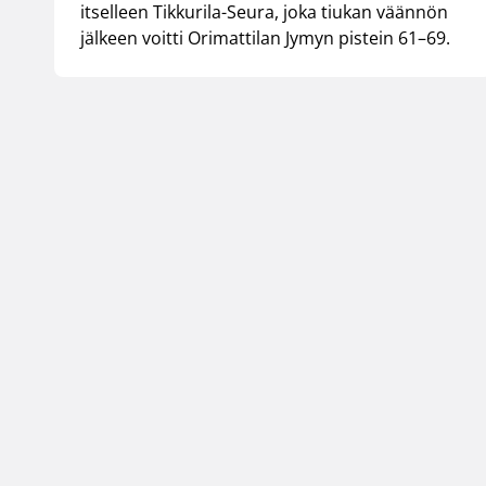
itselleen Tikkurila-Seura, joka tiukan väännön
jälkeen voitti Orimattilan Jymyn pistein 61–69.
Suomen Koripallol
Urheilupuistontie 3
02200 Espoo
office@basket.fi