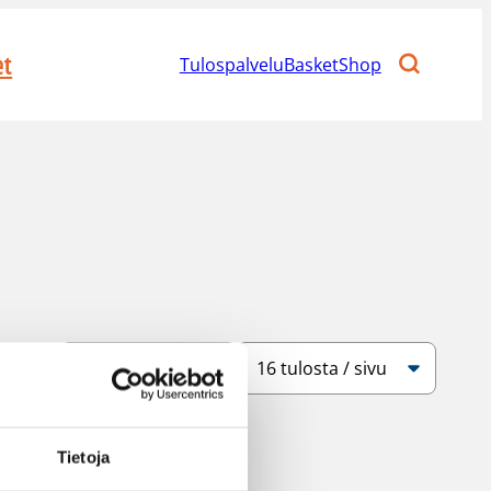
et
Tulospalvelu
BasketShop
Järjestys
Sivukoko
Tietoja