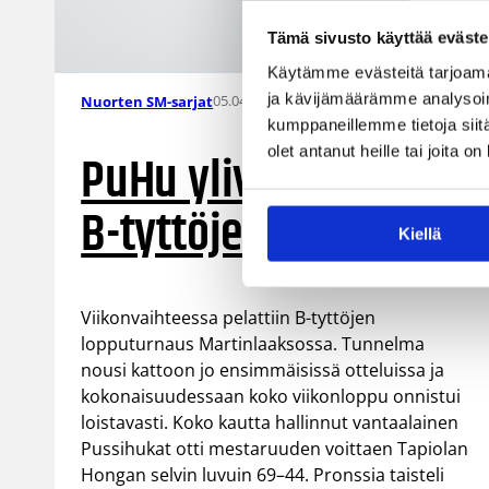
Tämä sivusto käyttää eväste
Käytämme evästeitä tarjoama
ja kävijämäärämme analysoim
05.04.2004 00:00
Nuorten SM-sarjat
kumppaneillemme tietoja siitä
olet antanut heille tai joita o
PuHu ylivoimainen
B-tyttöjen mestari
Kiellä
Viikonvaihteessa pelattiin B-tyttöjen
lopputurnaus Martinlaaksossa. Tunnelma
nousi kattoon jo ensimmäisissä otteluissa ja
kokonaisuudessaan koko viikonloppu onnistui
loistavasti. Koko kautta hallinnut vantaalainen
Pussihukat otti mestaruuden voittaen Tapiolan
Hongan selvin luvuin 69–44. Pronssia taisteli