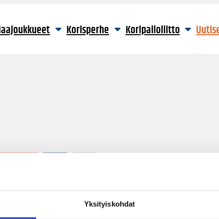
aajoukkueet
Korisperhe
Koripalloliitto
Uutis
1 hakutulos
Yksityiskohdat