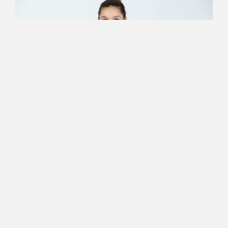
22.05.2020 08:31
Haastattelu
Saara Sandell: Minun
valmentajani
Saara Sandell, 26, on Naisten Korisliigan
jokapaikanhöylä, jonka vasuri laukoi päättyneellä