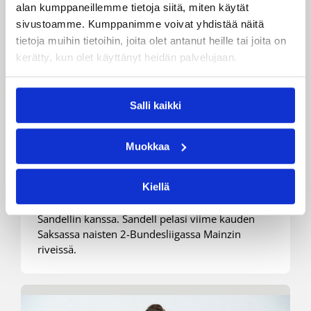
alan kumppaneillemme tietoja siitä, miten käytät
sivustoamme. Kumppanimme voivat yhdistää näitä
tietoja muihin tietoihin, joita olet antanut heille tai joita on
kerätty, kun olet käyttänyt heidän palvelujaan.
Salli kaikki
09.08.2021 10:02
Naisten Korisliiga
Saara Sandell Kouvottariin
Muokkaa
Kiellä
Kouvottaret on solminut tulevaa pelikautta
koskevan sopimuksen 175-senttisen Saara
Sandellin kanssa. Sandell pelasi viime kauden
Saksassa naisten 2-Bundesliigassa Mainzin
riveissä.