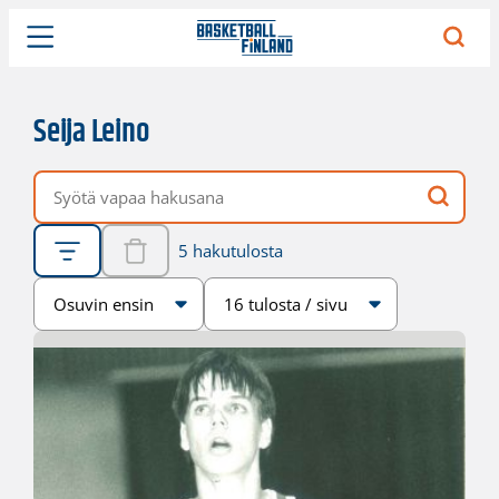
Seija Leino
Vapaa hakusana
5 hakutulosta
Järjestys
Sivukoko