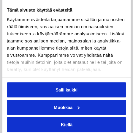
Tampereen Pyrintö kunnioitti ennen perjantain
Tämä sivusto käyttää evästeitä
Korisliiga-ottelua seuran legendoja nostamalla
Käytämme evästeitä tarjoamamme sisällön ja mainosten
hallin kattoon neljän Pyrintö-kasvatin pelipaidat.
räätälöimiseen, sosiaalisen median ominaisuuksien
Kalevi Tuomisen lisäksi Pyynikin kattoon
tukemiseen ja kävijämäärämme analysoimiseen. Lisäksi
nousivat Olavi Ahosen, Arvo Jantusen ja Seija
Leinon pelipaidat.
jaamme sosiaalisen median, mainosalan ja analytiikka-
alan kumppaneillemme tietoja siitä, miten käytät
sivustoamme. Kumppanimme voivat yhdistää näitä
tietoja muihin tietoihin, joita olet antanut heille tai joita on
kerätty, kun olet käyttänyt heidän palvelujaan.
Salli kaikki
Muokkaa
26.01.2004 00:00
Naisten Korisliiga
Lea Hakala saavutti 4.000
Kiellä
levypallon rajapyykin