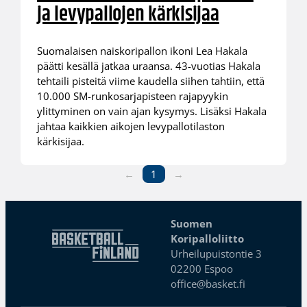
ja levypallojen kärkisijaa
Suomalaisen naiskoripallon ikoni Lea Hakala
päätti kesällä jatkaa uraansa. 43-vuotias Hakala
tehtaili pisteitä viime kaudella siihen tahtiin, että
10.000 SM-runkosarjapisteen rajapyykin
ylittyminen on vain ajan kysymys. Lisäksi Hakala
jahtaa kaikkien aikojen levypallotilaston
kärkisijaa.
←
1
→
Suomen
Koripalloliitto
Urheilupuistontie 3
02200 Espoo
office@basket.fi