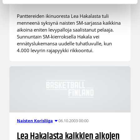
Panttereiden ikinuoresta Lea Hakalasta tuli
menneenä syksynä naisten SM-sarjassa kaikkina
aikoina eniten levypalloja saalistanut pelaaja.
Sunnuntain SM-kierroksella Hakala vei
ennätyslukemansa uudelle tuhatluvulle, kun
4.000 levyrin rajapyykki rikkoontui.
06.10.2003 00:00
Naisten Korisliiga
Lea Hakalasta kaikkien aikojen