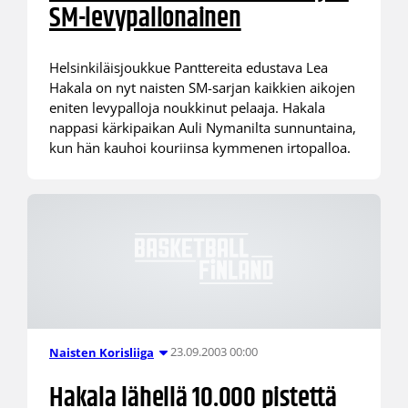
SM-levypallonainen
Helsinkiläisjoukkue Panttereita edustava Lea
Hakala on nyt naisten SM-sarjan kaikkien aikojen
eniten levypalloja noukkinut pelaaja. Hakala
nappasi kärkipaikan Auli Nymanilta sunnuntaina,
kun hän kauhoi kouriinsa kymmenen irtopalloa.
23.09.2003 00:00
Naisten Korisliiga
Hakala lähellä 10.000 pistettä