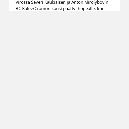
Virossa Severi Kaukiaisen ja Anton Mirolybovin
BC Kalev/Cramon kausi päättyi hopealle, kun
Tartto vei ratkaisevan viidennen finaaliottelun
kotikentällään 85–65 (43–31).