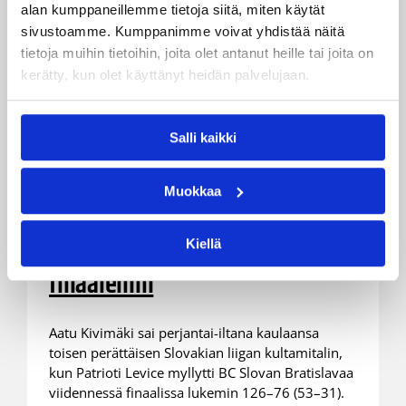
alan kumppaneillemme tietoja siitä, miten käytät
sivustoamme. Kumppanimme voivat yhdistää näitä
tietoja muihin tietoihin, joita olet antanut heille tai joita on
kerätty, kun olet käyttänyt heidän palvelujaan.
Salli kaikki
30.05.2026 06:38
Maajoukkueet
Kivimäestä Slovakian mestari,
Muokkaa
Kaukiainen ja Mirolybov Viron
hopealle, Gustavson ja Sajantila
Kiellä
finaaleihin
Aatu Kivimäki sai perjantai-iltana kaulaansa
toisen perättäisen Slovakian liigan kultamitalin,
kun Patrioti Levice myllytti BC Slovan Bratislavaa
viidennessä finaalissa lukemin 126–76 (53–31).