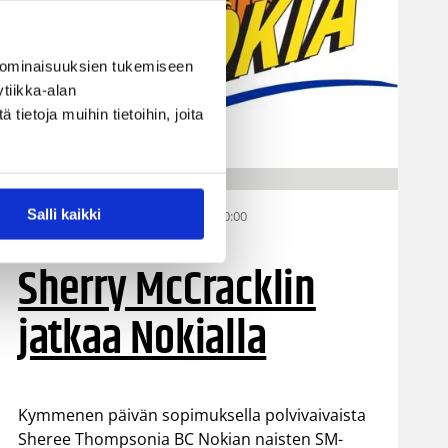
 ominaisuuksien tukemiseen
tiikka-alan
ietoja muihin tietoihin, joita
Salli kaikki
25.10.2007 00:00
Naisten Korisliiga
Sherry McCracklin
jatkaa Nokialla
Kymmenen päivän sopimuksella polvivaivaista
Sheree Thompsonia BC Nokian naisten SM-