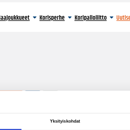
aajoukkueet
Korisperhe
Koripalloliitto
Uutis
4 hakutulosta
Yksityiskohdat