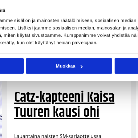
itä
mme sisällön ja mainosten räätälöimiseen, sosiaalisen median
iseen. Lisäksi jaamme sosiaalisen median, mainosalan ja analy
, miten käytät sivustoamme. Kumppanimme voivat yhdistää näitä t
n kerätty, kun olet käyttänyt heidän palvelujaan.
Muokkaa
10.03.2008 00:00
Yleiset
Catz-kapteeni Kaisa
Tuuren kausi ohi
Lauantaina naisten SM-sarjaottelussa