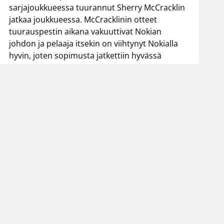
sarjajoukkueessa tuurannut Sherry McCracklin
jatkaa joukkueessa. McCracklinin otteet
tuurauspestin aikana vakuuttivat Nokian
johdon ja pelaaja itsekin on viihtynyt Nokialla
hyvin, joten sopimusta jatkettiin hyvässä
yhteisymmärryksessä.