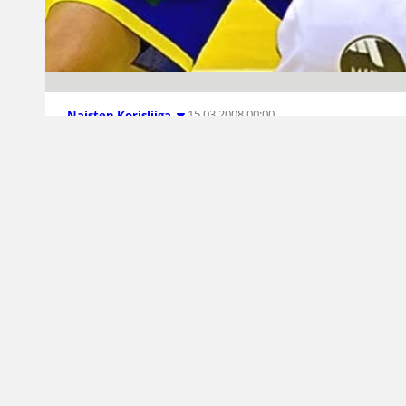
15.03.2008 00:00
Naisten Korisliiga
Laura Toivonen
upotti Nokian
Koripalloilun naisten SM-runkosarjan
kolmonen Helsingin NMKY aloitti puolivälierät
vahvasti kukistamalla Urheilutalossa vierailleen
BC Nokian lukemin 73-53 (40-28).