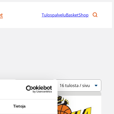
et
Tulospalvelu
BasketShop
Järjestys
Sivukoko
Tietoja