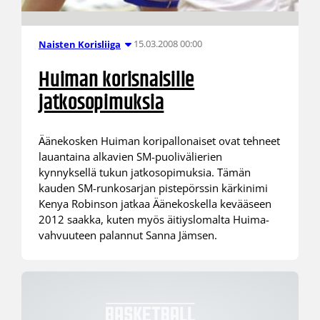
15.03.2008 00:00
Naisten Korisliiga
Huiman korisnaisille
jatkosopimuksia
Äänekosken Huiman koripallonaiset ovat tehneet
lauantaina alkavien SM-puolivälierien
kynnyksellä tukun jatkosopimuksia. Tämän
kauden SM-runkosarjan pistepörssin kärkinimi
Kenya Robinson jatkaa Äänekoskella kevääseen
2012 saakka, kuten myös äitiyslomalta Huima-
vahvuuteen palannut Sanna Jämsen.