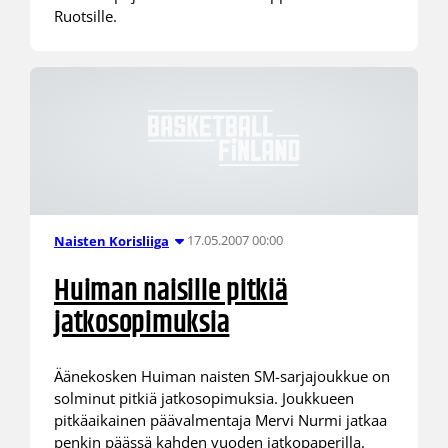
Ruotsille.
17.05.2007 00:00
Naisten Korisliiga
Huiman naisille pitkiä
jatkosopimuksia
Äänekosken Huiman naisten SM-sarjajoukkue on
solminut pitkiä jatkosopimuksia. Joukkueen
pitkäaikainen päävalmentaja Mervi Nurmi jatkaa
penkin päässä kahden vuoden jatkopaperilla.