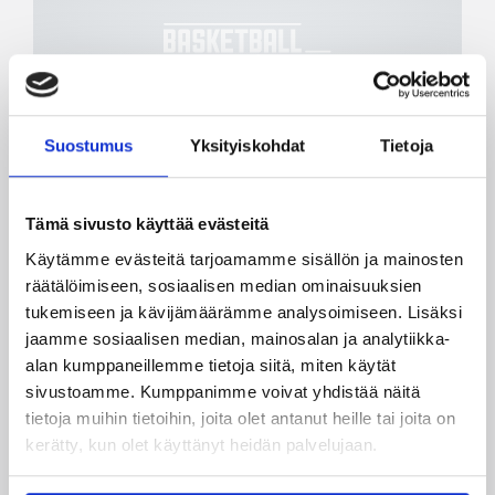
Suostumus
Yksityiskohdat
Tietoja
18.05.2007 00:00
Maajoukkue
Suomen 18-vuotiaille voitot
Tämä sivusto käyttää evästeitä
Norjasta ja Islannista
Käytämme evästeitä tarjoamamme sisällön ja mainosten
räätälöimiseen, sosiaalisen median ominaisuuksien
tukemiseen ja kävijämäärämme analysoimiseen. Lisäksi
Nuorten PM-kilpailut etenivät Ruotsin Solnassa
jaamme sosiaalisen median, mainosalan ja analytiikka-
torstaina Suomen 18-vuotiaiden osalta
voitokkaasti. Pojat hankkivat takamiesten vahvan
alan kumppaneillemme tietoja siitä, miten käytät
panoksen avulla 84-69-voiton Norjasta. Tytöt
sivustoamme. Kumppanimme voivat yhdistää näitä
puolestaan kaatoivat niukasti Islannin 68-63.
tietoja muihin tietoihin, joita olet antanut heille tai joita on
Sekä 16-vuotiaat pojat että tytöt joutuivat
kerätty, kun olet käyttänyt heidän palvelujaan.
myöntämään Tanskan paremmakseen.