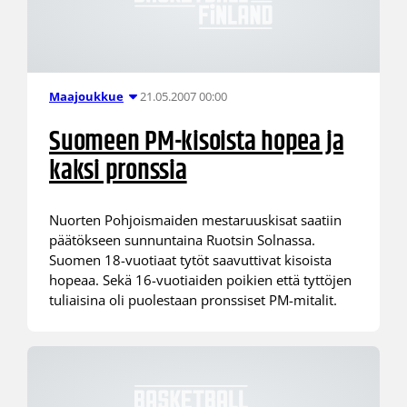
21.05.2007 00:00
Maajoukkue
Suomeen PM-kisoista hopea ja
kaksi pronssia
Nuorten Pohjoismaiden mestaruuskisat saatiin
päätökseen sunnuntaina Ruotsin Solnassa.
Suomen 18-vuotiaat tytöt saavuttivat kisoista
hopeaa. Sekä 16-vuotiaiden poikien että tyttöjen
tuliaisina oli puolestaan pronssiset PM-mitalit.