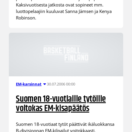
Kaksivuotisesta jatkosta ovat sopineet mm.
luottopelaajiin kuuluvat Sanna Jämsen ja Kenya
Robinson.
30.07.2006 00:00
EM-karsinnat
Suomen 18-vuotiaille tytöille
voitokas EM-kisapäätös
Suomen 18-vuotiaat tytöt päättivät ikäluokkansa
B-divisioonan EM-kilpailut voitokkaasti.