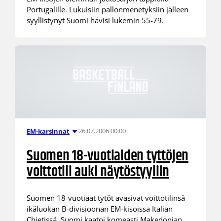
Portugalille. Lukuisiin pallonmenetyksiin jälleen
syyllistynyt Suomi hävisi lukemin 55-79.
26.07.2006 00:00
EM-karsinnat
Suomen 18-vuotiaiden tyttöjen
voittotili auki näytöstyyliin
Suomen 18-vuotiaat tytöt avasivat voittotilinsä
ikäluokan B-divisioonan EM-kisoissa Italian
Chietissä. Suomi kaatoi komeasti Makedonian