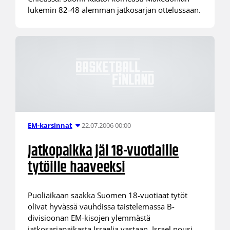
lukemin 82-48 alemman jatkosarjan ottelussaan.
22.07.2006 00:00
EM-karsinnat
Jatkopaikka jäi 18-vuotiaille
tytöille haaveeksi
Puoliaikaan saakka Suomen 18-vuotiaat tytöt
olivat hyvässä vauhdissa taistelemassa B-
divisioonan EM-kisojen ylemmästä
jatkosarjapaikasta Israelia vastaan. Israel nousi