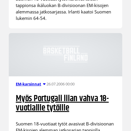
tappionsa ikäluokan B-divisioonan EM-kisojen
alemmassa jatkosarjassa. Irlanti kaatoi Suomen
lukemin 64-54.
26.07.2006 00:00
EM-karsinnat
Myös Portugali liian vahva 18-
vuotiaille tytöille
Suomen 18-vuotiaat tytöt avasivat B-divisioonan
EM-kisojen alemman jatkosarjan tappiolla