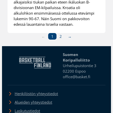
alkajaisiksi tiukan paikan eteen ikäluokan B-
divisioonan EM-kilpailuissa. Kroatia oli
alkulohkon ensimmäisessä ottelussa etevämpi
lukemin 90-67. Näin Suomi on pakkovoiton
edessä lauantaina Israelia vastaan.
←
1
2
→
Suomen
Koripalloliitto
Urheilupuistontie 3
02200 Espoo
office@basket.fi
Henkilöstön yhteystiedot
Alueiden yhteystiedot
Laskutustiedot