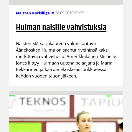
28.09.2010 00:00
Naisten Korisliiga
Huiman naisille vahvistuksia
Naisten SM-sarjakauteen valmistautuva
Äänekosken Huima on saanut riveihinsä kaksi
merkittävää vahvistusta. Amerikkalainen Michelle
Jones liittyy Huimaan uutena pelaajana ja Maria
Pekkarinen jatkaa äänekoskelaisjoukkueessa
kahden vuoden tauon jälkeen.