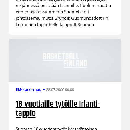
neljännessä pelissään Islannille. Puoli minuuttia
ennen päätössummeria Suomella oli
johtoasema, mutta Bryndis Gudmundsdottirin
kolmonen loppuhetkillä upotti Suomen.
28.07.2006 00:00
EM-karsinnat
18-vuotiaille tytöille Irlanti-
tappio
Suomen 18-vuotiaat tytöt kärsivät toisen