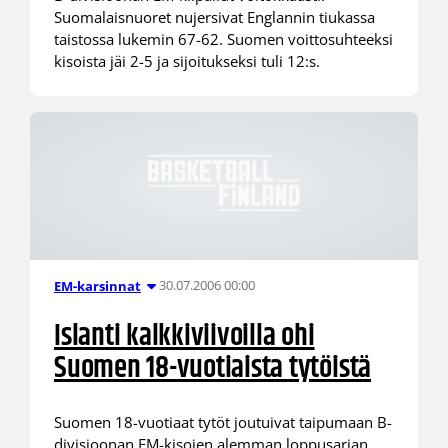
Suomalaisnuoret nujersivat Englannin tiukassa
taistossa lukemin 67-62. Suomen voittosuhteeksi
kisoista jäi 2-5 ja sijoitukseksi tuli 12:s.
30.07.2006 00:00
EM-karsinnat
Islanti kalkkiviivoilla ohi
Suomen 18-vuotiaista tytöistä
Suomen 18-vuotiaat tytöt joutuivat taipumaan B-
divisioonan EM-kisojen alemman loppusarjan