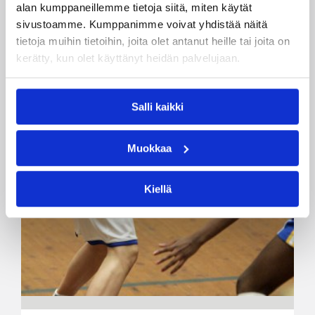
alan kumppaneillemme tietoja siitä, miten käytät
sivustoamme. Kumppanimme voivat yhdistää näitä
tietoja muihin tietoihin, joita olet antanut heille tai joita on
kerätty, kun olet käyttänyt heidän palvelujaan.
Salli kaikki
Muokkaa
Kiellä