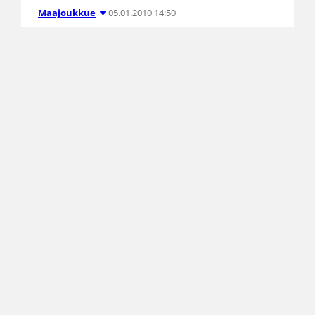
05.01.2010 14:50
Maajoukkue
Ruotsi Suomea parempi Baltic
Sea Cupissa
Tallinnan Baltic Sea Cupin päätöspäivä sai
suomalaisittain kehnon lopun, kun kaikki
suomalaisjoukkueet kärsivät tappion Ruotsia
vastaan. Lähimmäksi voittoa pääsi 16-vuotiaiden
tyttöjen maajoukkue, joka joutui tunnustamaan
Ruotsin paremmakseen lukemin 61-63.