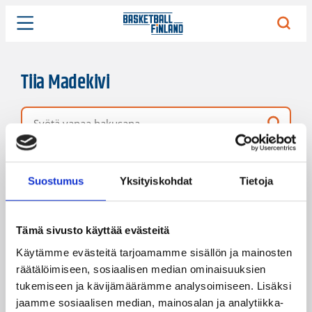
Tiia Madekivi
Vapaa hakusana
5 hakutulosta
Järjestys
Sivukoko
Suostumus
Yksityiskohdat
Tietoja
Tämä sivusto käyttää evästeitä
Käytämme evästeitä tarjoamamme sisällön ja mainosten
räätälöimiseen, sosiaalisen median ominaisuuksien
tukemiseen ja kävijämäärämme analysoimiseen. Lisäksi
jaamme sosiaalisen median, mainosalan ja analytiikka-