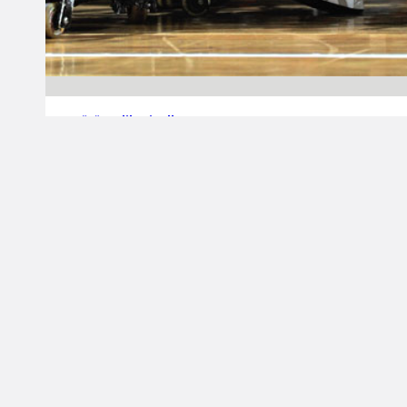
16.10.2011 00:00
Pyörätuolikoripallo
WBT Pori –
ensimmäisen päivän
tulokset
Porissa järjestettävän kansainvälisen WBT Pori
2011 -pyörätuolikoripalloturnauksen
ensimmäinen päivä pelattiin lauantaina.