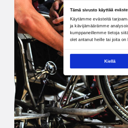
Tämä sivusto käyttää eväste
Käytämme evästeitä tarjoama
ja kävijämäärämme analysoim
kumppaneillemme tietoja siitä
olet antanut heille tai joita o
Kiellä