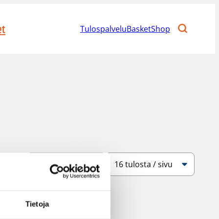
et
Tulospalvelu
BasketShop
Järjestys
Sivukoko
Tietoja