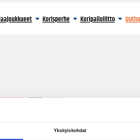
aajoukkueet
Korisperhe
Koripalloliitto
Uutis
1 hakutulos
Yksityiskohdat