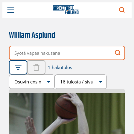
William Asplund
Vapaa hakusana
1 hakutulos
Järjestys
Sivukoko