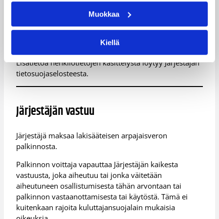
Osallistujien henkilötietoja käsitellään EU:n yleisen
Muokkaa
tietosuoja-asetuksen (GDPR) mukaisesti.
Tietoja käytetään arvonnan toteuttamiseen sekä
Kiellä
palkinnon toimittamiseen.
Lisätietoa henkilötietojen käsittelystä löytyy Järjestäjän
tietosuojaselosteesta.
Järjestäjän vastuu
Järjestäjä maksaa lakisääteisen arpajaisveron
palkinnosta.
Palkinnon voittaja vapauttaa Järjestäjän kaikesta
vastuusta, joka aiheutuu tai jonka väitetään
aiheutuneen osallistumisesta tähän arvontaan tai
palkinnon vastaanottamisesta tai käytöstä. Tämä ei
kuitenkaan rajoita kuluttajansuojalain mukaisia
oikeuksia.