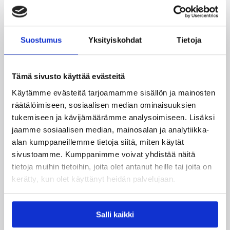
Voittajalle ilmoitetaan henkilökohtaisesti perjantaina
3.7.2026 aamupäivän aikana ostoksen yhteydessä
annettujen yhteystietojen perusteella.
Suostumus
Yksityiskohdat
Tietoja
Mikäli voittajaa ei tavoiteta tai hän ei vastaa
yhteydenottoon kohtuullisessa ajassa ennen ottelua,
Järjestäjällä on oikeus arpoa uusi voittaja.
Tämä sivusto käyttää evästeitä
Käytämme evästeitä tarjoamamme sisällön ja mainosten
räätälöimiseen, sosiaalisen median ominaisuuksien
Palkinnon lunastus
tukemiseen ja kävijämäärämme analysoimiseen. Lisäksi
jaamme sosiaalisen median, mainosalan ja analytiikka-
Palkinto toimitetaan voittajalle Järjestäjän ilmoittamalla
alan kumppaneillemme tietoja siitä, miten käytät
tavalla ilman lisäkustannuksia.
sivustoamme. Kumppanimme voivat yhdistää näitä
Voittaja vastaa mahdollisista muista kustannuksista,
tietoja muihin tietoihin, joita olet antanut heille tai joita on
kuten matkakuluista.
kerätty, kun olet käyttänyt heidän palvelujaan.
Henkilötietojen käsittely
Salli kaikki