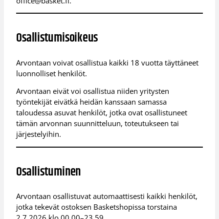
office@basket.fi.
Osallistumisoikeus
Arvontaan voivat osallistua kaikki 18 vuotta täyttäneet
luonnolliset henkilöt.
Arvontaan eivät voi osallistua niiden yritysten
työntekijät eivätkä heidän kanssaan samassa
taloudessa asuvat henkilöt, jotka ovat osallistuneet
tämän arvonnan suunnitteluun, toteutukseen tai
järjestelyihin.
Osallistuminen
Arvontaan osallistuvat automaattisesti kaikki henkilöt,
jotka tekevät ostoksen Basketshopissa torstaina
2.7.2026 klo 00.00–23.59.