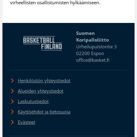
virheellisten osallistumisten hylkäämiseen.
Suomen
Koripalloliitto
Urheilupuistontie 3
02200 Espoo
office@basket.fi
Henkilöstön yhteystiedot
Alueiden yhteystiedot
Laskutustiedot
Käyttöehdot ja tietosuoja
Evästeet