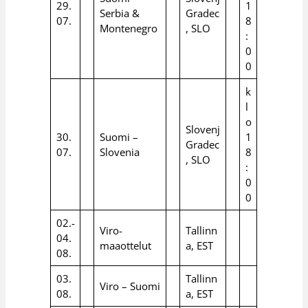
29.
1
Serbia &
Gradec
07.
8
Montenegro
, SLO
:
0
0
k
l
o
Slovenj
30.
Suomi –
1
Gradec
07.
Slovenia
8
, SLO
:
0
0
02.-
Viro-
Tallinn
04.
maaottelut
a, EST
08.
03.
Tallinn
Viro – Suomi
08.
a, EST