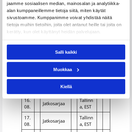
:
jaamme sosiaalisen median, mainosalan ja analytiikka-
0
alan kumppaneillemme tietoja siitä, miten käytät
0
sivustoamme. Kumppanimme voivat yhdistää näitä
tietoja muihin tietoihin, joita olet antanut heille tai joita on
k
kerätty, kun olet käyttänyt heidän palvelujaan.
l
o
13.
Suomi –
Tallinn
1
08.
Irlanti
a, EST
4
Salli kaikki
:
0
Muokkaa
0
15.
Tallinn
Jatkosarjaa
Kiellä
08.
a, EST
16.
Tallinn
Jatkosarjaa
08.
a, EST
17.
Tallinn
Jatkosarjaa
08.
a, EST