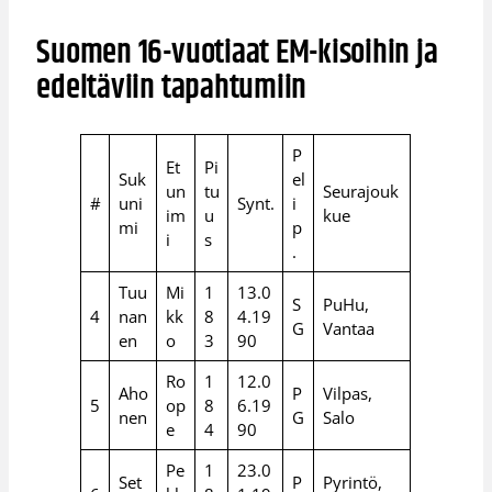
Suomen 16-vuotiaat EM-kisoihin ja
edeltäviin tapahtumiin
P
Et
Pi
Suk
el
un
tu
Seurajouk
#
uni
Synt.
i
im
u
kue
mi
p
i
s
.
Tuu
Mi
1
13.0
S
PuHu,
4
nan
kk
8
4.19
G
Vantaa
en
o
3
90
Ro
1
12.0
Aho
P
Vilpas,
5
op
8
6.19
nen
G
Salo
e
4
90
Pe
1
23.0
Set
P
Pyrintö,