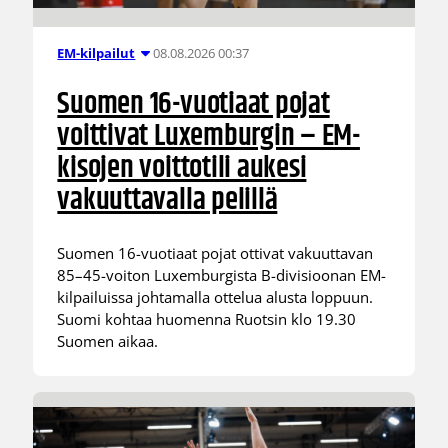
08.08.2026 00:37
EM-kilpailut
Suomen 16-vuotiaat pojat
voittivat Luxemburgin – EM-
kisojen voittotili aukesi
vakuuttavalla pelillä
Suomen 16-vuotiaat pojat ottivat vakuuttavan
85–45-voiton Luxemburgista B-divisioonan EM-
kilpailuissa johtamalla ottelua alusta loppuun.
Suomi kohtaa huomenna Ruotsin klo 19.30
Suomen aikaa.