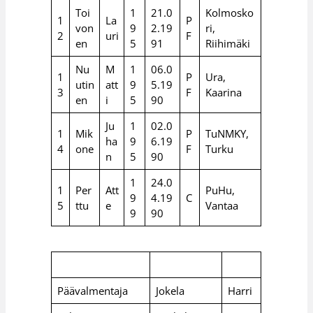
Toi
1
21.0
Kolmosko
1
La
P
von
9
2.19
ri,
2
uri
F
en
5
91
Riihimäki
Nu
M
1
06.0
1
P
Ura,
utin
att
9
5.19
3
F
Kaarina
en
i
5
90
Ju
1
02.0
1
Mik
P
TuNMKY,
ha
9
6.19
4
one
F
Turku
n
5
90
1
24.0
1
Per
Att
PuHu,
9
4.19
C
5
ttu
e
Vantaa
9
90
Päävalmentaja
Jokela
Harri