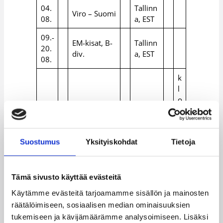
04.
Tallinn
Viro – Suomi
08.
a, EST
09.-
EM-kisat, B-
Tallinn
20.
div.
a, EST
08.
k
l
o
11.
Suomi –
Tallinn
1
08.
Slovakia
a, EST
4
:
Suostumus
Yksityiskohdat
Tietoja
0
0
k
Tämä sivusto käyttää evästeitä
l
Käytämme evästeitä tarjoamamme sisällön ja mainosten
o
12.
Puola –
Tallinn
1
räätälöimiseen, sosiaalisen median ominaisuuksien
08.
Suomi
a, EST
3
tukemiseen ja kävijämäärämme analysoimiseen. Lisäksi