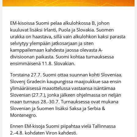
EM-kisoissa Suomi pelaa alkulohkossa B, johon
kuuluvat lisäksi Irlanti, Puola ja Slovakia. Suomen
urakka on haastava, sillä vain alkulohkon kaksi parasta
selviytyy ylempään jatkosarjaan ja siten
kamppailemaan kahdesta jaossa olevasta A-
divisioonan paikasta. Suomi kohtaa turnauksessa
ensimmäisenä 11.8. Slovakian.
Torstaina 27.7. Suomi ottaa suunnan kohti Sloveniaa.
Slovenj Gradecin kaupungissa maajoukkue saa ensin
ylimääräisessä maaottelussa vastaansa isäntämaa
Slovenian (27.7.), jonka jälkeen ohjelmassa on neljän
maan turnaus 28.-30.7. Turnauksessa ovat mukana
Slovenian ja Suomen lisäksi Saksa ja Serbia &
Montenegro.
Ennen EM-kisoja Suomi piipahtaa vielä Tallinnassa
2.-4.8. kohdaten Viron kahdesti.