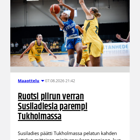
07.08.2026 21:42
Maaottelu
Ruotsi piirun verran
Susiladiesia parempi
Tukholmassa
Susiladies päätti Tukholmassa pelatun kahden
ottelun mittaisen miniturnauksen tappioon, kun