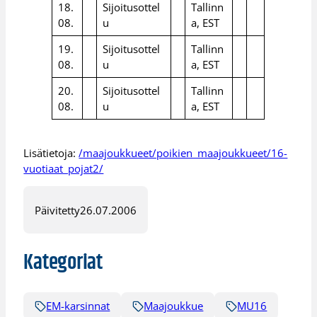
18.
Sijoitusottel
Tallinn
08.
u
a, EST
19.
Sijoitusottel
Tallinn
08.
u
a, EST
20.
Sijoitusottel
Tallinn
08.
u
a, EST
Lisätietoja:
/maajoukkueet/poikien_maajoukkueet/16-
vuotiaat_pojat2/
Päivitetty
26.07.2006
Kategoriat
EM-karsinnat
Maajoukkue
MU16