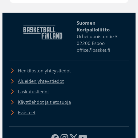
Suomen
Koripalloliitto
Urheilupuistontie 3
02200 Espoo
office@basket.fi
Henkilöstön yhteystiedot
Alueiden yhteystiedot
Laskutustiedot
Käyttöehdot ja tietosuoja
Evästeet