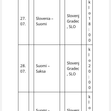
k
l
o
Slovenj
27.
Slovenia –
1
Gradec
07.
Suomi
8
, SLO
:
0
0
k
l
o
Slovenj
28.
Suomi –
2
Gradec
07.
Saksa
0
, SLO
:
0
0
k
l
o
Suomi –
Slovenj