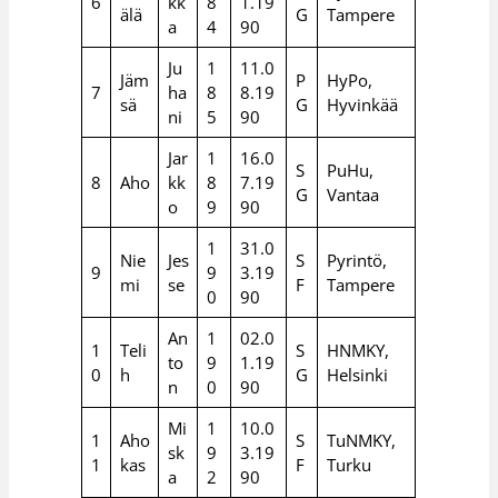
6
kk
8
1.19
älä
G
Tampere
a
4
90
Ju
1
11.0
Jäm
P
HyPo,
7
ha
8
8.19
sä
G
Hyvinkää
ni
5
90
Jar
1
16.0
S
PuHu,
8
Aho
kk
8
7.19
G
Vantaa
o
9
90
1
31.0
Nie
Jes
S
Pyrintö,
9
9
3.19
mi
se
F
Tampere
0
90
An
1
02.0
1
Teli
S
HNMKY,
to
9
1.19
0
h
G
Helsinki
n
0
90
Mi
1
10.0
1
Aho
S
TuNMKY,
sk
9
3.19
1
kas
F
Turku
a
2
90