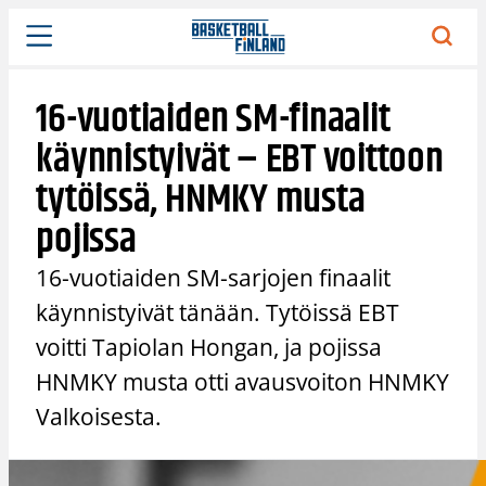
Siirry
sisältöön
16-vuotiaiden SM-finaalit
käynnistyivät – EBT voittoon
tytöissä, HNMKY musta
pojissa
16-vuotiaiden SM-sarjojen finaalit
käynnistyivät tänään. Tytöissä EBT
voitti Tapiolan Hongan, ja pojissa
HNMKY musta otti avausvoiton HNMKY
Valkoisesta.