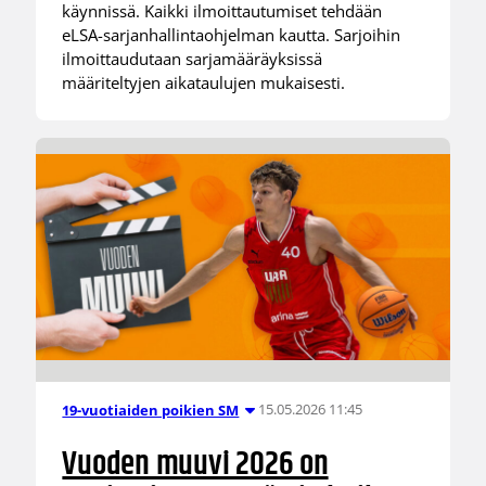
käynnissä. Kaikki ilmoittautumiset tehdään
eLSA-sarjanhallintaohjelman kautta. Sarjoihin
ilmoittaudutaan sarjamääräyksissä
määriteltyjen aikataulujen mukaisesti.
15.05.2026 11:45
19-vuotiaiden poikien SM
Vuoden muuvi 2026 on