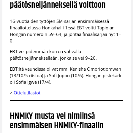
päätösneljänneksellä voittoon
16-vuotiaiden tyttöjen SM-sarjan ensimmäisessä
finaaliottelussa Honkahalli 1:ssä EBT voitti Tapiolan
Hongan numeroin 59–64, ja johtaa finaalisarjaa nyt 1–
0.
EBT vei pidemmän korren vahvalla
päätösneljänneksellään, jonka se vei 9–20.
EBT:ltä vauhdissa olivat mm. Kenisha Omoriotiomwan
(13/10/5 riistoa) ja Sofi Juppo (10/6). Hongan pistekärki
oli Sofia Igwe (17/4).
>
Ottelutilastot
HNMKY musta vei nimiinsä
ensimmäisen HNMKY-finaalin