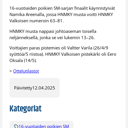
16-vuotiaiden poikien SM-sarjan finaalit käynnistyivät
Namika Areenalla, jossa HNMKY musta voitti HNMKY
Valkoisen numeroin 63–81.
HNMKY musta nappasi johtoaseman toisella
neljänneksellä, jonka se vei lukemin 13–26.
Voittajien paras pistemies oli Valtter Varila (26/4/9
syöttöä/5 riistoa). HNMKY Valkoisen pistekärki oli Eero
Oksala (14/5).
>
Ottelutilastot
Päivitetty
12.04.2025
Kategoriat
16-vuotiaiden poikien SM