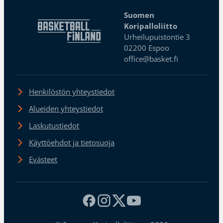
Suomen
Koripalloliitto
Urheilupuistontie 3
02200 Espoo
office@basket.fi
Henkilöstön yhteystiedot
Alueiden yhteystiedot
Laskutustiedot
Käyttöehdot ja tietosuoja
Evästeet