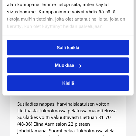
alan kumppaneillemme tietoja siitä, miten käytät
sivustoamme. Kumppanimme voivat yhdistää näitä
tietoja muihin tietoihin, joita olet antanut heille tai joita on
kerätty, kun olet käyttänyt heidän palvelujaan.
06.08.2026 21:44
Maaottelu
Salli kaikki
Susiladiesin puolustus rautaa
Tukholmassa –
Muokkaa
harvinaislaatuinen voitto
Kiellä
Liettuasta
Susiladies nappasi harvinaislaatuisen voiton
Liettuasta Tukholmassa pelatussa maaottelussa.
Susiladies voitti vakuuttavasti Liettuan 81-70
(48-36) Elina Aarnisalon 22 pisteen
johdattamana. Suomi pelaa Tukholmassa vielä