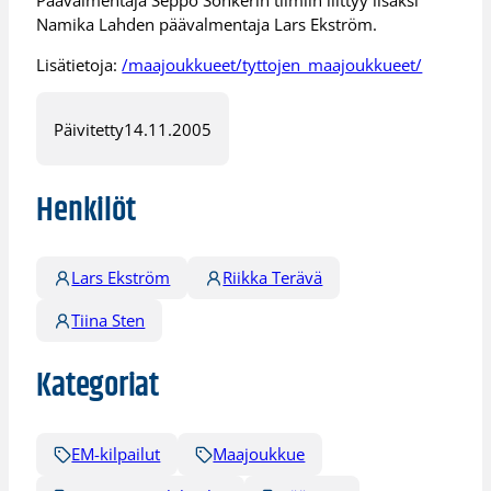
Päävalmentaja Seppo Sonkerin tiimiin liittyy lisäksi
Namika Lahden päävalmentaja Lars Ekström.
Lisätietoja:
/maajoukkueet/tyttojen_maajoukkueet/
Päivitetty
14.11.2005
Henkilöt
Lars Ekström
Riikka Terävä
Tiina Sten
Kategoriat
EM-kilpailut
Maajoukkue