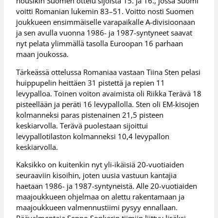
nousikin Suomen ottelu sijoista 15. ja 16., jossa Suomi
voitti Romanian lukemin 83–51. Voitto nosti Suomen
joukkueen ensimmäiselle varapaikalle A-divisioonaan
ja sen avulla vuonna 1986- ja 1987-syntyneet saavat
nyt pelata ylimmällä tasolla Euroopan 16 parhaan
maan joukossa.
Tärkeässä ottelussa Romaniaa vastaan Tiina Sten pelasi
huippupelin heittäen 31 pistettä ja repien 11
levypalloa. Toinen voiton avaimista oli Riikka Terävä 18
pisteellään ja peräti 16 levypallolla. Sten oli EM-kisojen
kolmanneksi paras pistenainen 21,5 pisteen
keskiarvolla. Terävä puolestaan sijoittui
levypallotilaston kolmanneksi 10,4 levypallon
keskiarvolla.
Kaksikko on kuitenkin nyt yli-ikäisiä 20-vuotiaiden
seuraaviin kisoihin, joten uusia vastuun kantajia
haetaan 1986- ja 1987-syntyneistä. Alle 20-vuotiaiden
maajoukkueen ohjelmaa on alettu rakentamaan ja
maajoukkueen valmennustiimi pysyy ennallaan.