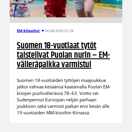
06.08.2026 21:24
EM-kilpailut
Suomen 18-vuotiaat tytöt
taistelivat Puolan nurin – EM-
välieräpaikka varmistui
Suomen 18-vuotiaiden tyttöjen maajoukkue
jatkoi vahvaa kesäänsä kaatamalla Puolan EM-
kisojen puolivälierässä 78–63. Voitto vei
Sudenpennut Euroopan neljän parhaan
joukkoon sekä varmisti paikan ensi kesän alle
19-vuotiaiden MM-kisoihin Kiinassa.