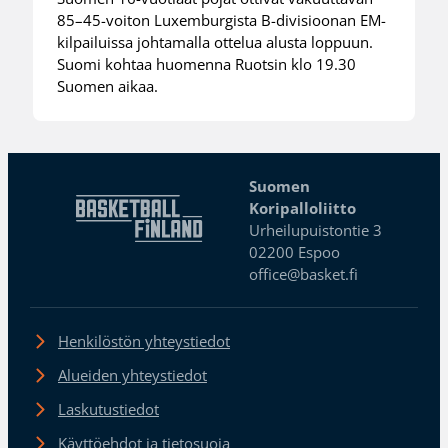
85–45-voiton Luxemburgista B-divisioonan EM-
kilpailuissa johtamalla ottelua alusta loppuun.
Suomi kohtaa huomenna Ruotsin klo 19.30
Suomen aikaa.
Suomen
Koripalloliitto
Urheilupuistontie 3
02200 Espoo
office@basket.fi
Henkilöstön yhteystiedot
Alueiden yhteystiedot
Laskutustiedot
Käyttöehdot ja tietosuoja