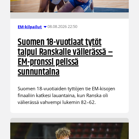
08.08.2026 22:50
EM-kilpailut
Suomen 18-vuotiaat tytöt
taipui Ranskalle välierässä –
EM-pronssi pelissä
sunnuntaina
Suomen 18-vuotiaiden tyttöjen tie EM-kisojen
finaaliin katkesi lauantaina, kun Ranska oli
välierässä vahvempi lukemin 82–62.