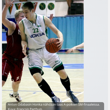
Anton Odabasin Honka nähdään taas A-poikien SM-finaaleissa.
Kuva: Francois Perthuis.