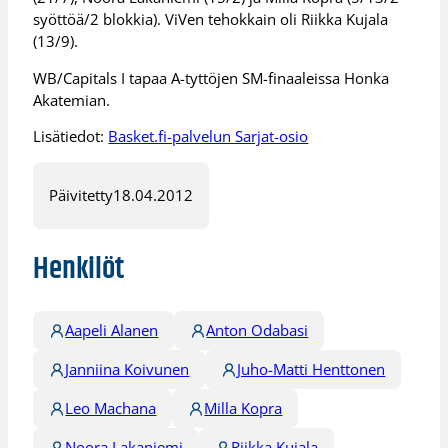
syöttöä/2 blokkia). ViVen tehokkain oli Riikka Kujala
(13/9).
WB/Capitals I tapaa A-tyttöjen SM-finaaleissa Honka
Akatemian.
Lisätiedot:
Basket.fi-palvelun Sarjat-osio
Päivitetty
18.04.2012
Henkilöt
Aapeli Alanen
Anton Odabasi
Janniina Koivunen
Juho-Matti Henttonen
Leo Machana
Milla Kopra
Noora Lakaniemi
Riikka Kujala