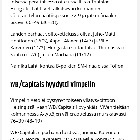
toisessa perättäisessä ottelussa liikaa Tapiolan
Hongalle. Lahti vei ratkaisevan kolmannen
välieräottelun päätösjakson 22-9 ja jatkoi finaaliin
pistein 66–49 (30–28).
Lahden parhaat voitto-ottelussa olivat Juho-Matti
Henttonen (16/3), Aapeli Alanen (14/7) ja Ville
Karvonen (14/3). Hongasta erottautuivat Thomas van
Santen (12/6) ja Leo Machana (11/12).
Namika Lahti kohtaa B-poikien SM-finaaleissa ToPon.
WB/Capitals hyydytti Vimpelin
Vimpelin Veto ei pystynyt toiseen yllätysvoittoon
Helsingissä, vaan WB/Capitals I pyyhkäisi ViVen tieltään
kolmannessa A-tyttöjen välieräottelussa murskaavasti
76–39 (48–19).
WB/Capitalsin parhaina loistivat Janniina Koivunen
(21/7), Noora Lakaniemi (15/2) ja Milla Kopra (5/13/2