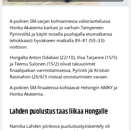
A-poikien SM-sarjan kolmannessa välieräottelussa
Honka Akatemia karkasi jo varhain Tampereen
Pyrinnöltä ja käytti toisella puoliajalla etumatkansa
tehokkaasti hyväkseen matkalla 89–81 (50–33)-
voittoon.
Hongalta Anton Odabasi (22/10), Visa Tarjanne (15/5)
ja Teemu Sulonen (15/2) olivat takuunimet
finaalipaikan varmistamisessa, Pyrintö jäi Kristian
Rasinahon (26/6/3 riistoa) onnistumisten varaan.
A-poikien SM-finaaleissa kohtaavat Helsingin NMKY ja
Honka Akatemia.
Lahden puolustus taas liikaa Hongalle
Namika Lahden piinkova puolustustyöskentely oli