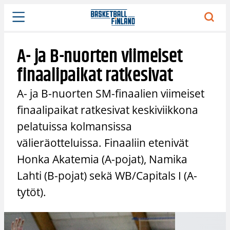
Siirry
sisältöön
A- ja B-nuorten viimeiset
finaalipaikat ratkesivat
A- ja B-nuorten SM-finaalien viimeiset
finaalipaikat ratkesivat keskiviikkona
pelatuissa kolmansissa
välieräotteluissa. Finaaliin etenivät
Honka Akatemia (A-pojat), Namika
Lahti (B-pojat) sekä WB/Capitals I (A-
tytöt).