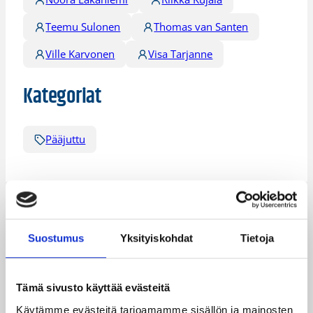
Teemu Sulonen
Thomas van Santen
Ville Karvonen
Visa Tarjanne
Kategoriat
Pääjuttu
Katso myös
Suostumus
Yksityiskohdat
Tietoja
Tämä sivusto käyttää evästeitä
Käytämme evästeitä tarjoamamme sisällön ja mainosten