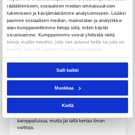
räätälöimiseen, sosiaalisen median ominaisuuksien
tukemiseen ja kävijämäärämme analysoimiseen. Lisäksi
jaamme sosiaalisen median, mainosalan ja analytiikka-
alan kumppaneillemme tietoja siitä, miten käytät
sivustoamme. Kumppanimme voivat yhdistää näitä
tietoja muihin tietoihin, joita olet antanut heille tai joita on
kerätty, kun olet käyttänyt heidän palvelujaan.
08.08.2026 22:58
3×3
Suomea edustavat 3×3-
Salli kaikki
joukkueet aloittivat Nordic Cup
-urakkansa Kööpenhaminassa
Muokkaa
Naisten joukkue nappasi avauspäivänä kaksi
Kiellä
voittoa neljästä ottelustaan, kun taas miesten
joukkue haastoi vastustajiaan tiukoissa
kamppailuissa, mutta jäi tällä kertaa ilman
voittoja.