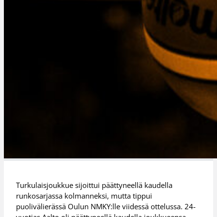
Turkulaisjoukkue sijoittui päättyneellä kaudella
runkosarjassa kolmanneksi, mutta tippui
puolivälierässä Oulun NMKY:lle viidessä ottelussa. 24-
vuotias Aalto oli päättyneellä kaudella joukkueensa