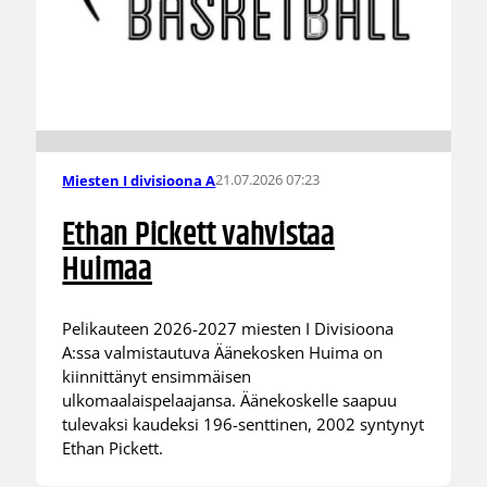
21.07.2026 07:23
Miesten I divisioona A
Ethan Pickett vahvistaa
Huimaa
Pelikauteen 2026-2027 miesten I Divisioona
A:ssa valmistautuva Äänekosken Huima on
kiinnittänyt ensimmäisen
ulkomaalaispelaajansa. Äänekoskelle saapuu
tulevaksi kaudeksi 196-senttinen, 2002 syntynyt
Ethan Pickett.