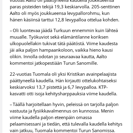
paras pisteiden tekijä 19,3 keskiarvolla. 205-senttinen
Aalto oli myös joukkueensa levypallorohmu, kun
hänen käsiinsä tarttui 12,8 levypalloa ottelua kohden.
– Oli luontevaa jäädä Turkuun ennemmin kuin lähteä
muualle. Työkuviot sekä elämäntilanne koriksen
ulkopuolellakin tukivat tätä päätöstä. Viime kaudesta
jäi aika paljon hampaankoloon, vaikka hieno kausi
olikin. Innolla odotan jo seuraavaa kautta, Aalto
kommentoi jatkopestiään Turun Sanomille.
22-vuotias Tuomala oli yksi Kristikan avainpelaajista
päättyneellä kaudella. Hän kirjautti ottelukohtaiseksi
keskiarvoksi 13,7 pistettä ja 6,7 levypalloa. KTP-
kasvatti otti isoja kehitysharppauksia viime kaudella.
– Täällä harjoitellaan hyvin, peleissä on tarjolla paljon
vastuuta ja fysiikkavalmennus on kunnossa. Menin
viime kaudella paljon eteenpäin omassa
pelaamisessani ja tiedän, että tulevalla kaudella kehitys
vain jatkuu, Tuomala kommentoi Turun Sanomissa.