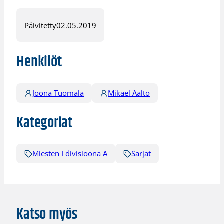
Päivitetty
02.05.2019
Henkilöt
Joona Tuomala
Mikael Aalto
Kategoriat
Miesten I divisioona A
Sarjat
Katso myös