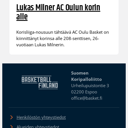
Lukas Milner AC Oulun korin
alle
Korisliiga-nousuun tähtäävä AC Oulu Basket on
kiinnittänyt korinsa alle 208-senttisen, 26-
vuotiaan Lukas Milnerin.
Suomen
Koripalloliitto
Urheilupuistontie 3
02200 Espoo
office@basket.fi
Henkilöstön yhteystiedot
Alueiden yhteystiedot