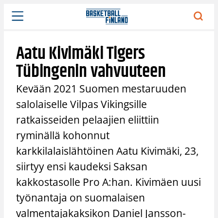
Siirry
sisältöön
Aatu Kivimäki Tigers
Tübingenin vahvuuteen
Kevään 2021 Suomen mestaruuden
salolaiselle Vilpas Vikingsille
ratkaisseiden pelaajien eliittiin
ryminällä kohonnut
karkkilalaislähtöinen Aatu Kivimäki, 23,
siirtyy ensi kaudeksi Saksan
kakkostasolle Pro A:han. Kivimäen uusi
työnantaja on suomalaisen
valmentajakaksikon Daniel Jansson-