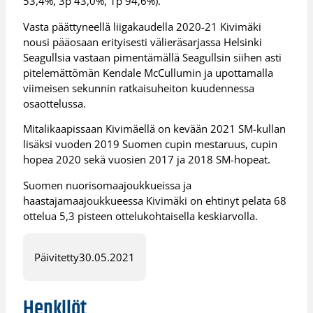
53,4%, 3p 43,0%, 1p 94,6%).
Vasta päättyneellä liigakaudella 2020-21 Kivimäki
nousi pääosaan erityisesti välieräsarjassa Helsinki
Seagullsia vastaan pimentämällä Seagullsin siihen asti
pitelemättömän Kendale McCullumin ja upottamalla
viimeisen sekunnin ratkaisuheiton kuudennessa
osaottelussa.
Mitalikaapissaan Kivimäellä on kevään 2021 SM-kullan
lisäksi vuoden 2019 Suomen cupin mestaruus, cupin
hopea 2020 sekä vuosien 2017 ja 2018 SM-hopeat.
Suomen nuorisomaajoukkueissa ja
haastajamaajoukkueessa Kivimäki on ehtinyt pelata 68
ottelua 5,3 pisteen ottelukohtaisella keskiarvolla.
Päivitetty
30.05.2021
Henkilöt