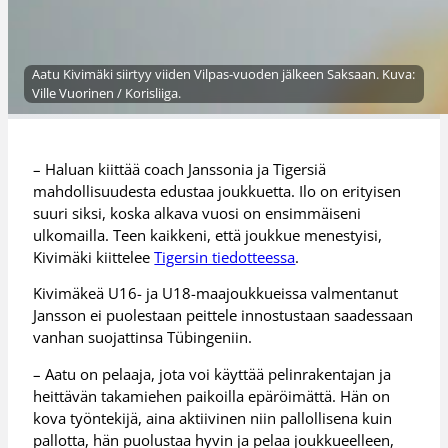
Aatu Kivimäki siirtyy viiden Vilpas-vuoden jälkeen Saksaan. Kuva:
Ville Vuorinen / Korisliiga.
– Haluan kiittää coach Janssonia ja Tigersiä
mahdollisuudesta edustaa joukkuetta. Ilo on erityisen
suuri siksi, koska alkava vuosi on ensimmäiseni
ulkomailla. Teen kaikkeni, että joukkue menestyisi,
Kivimäki kiittelee
Tigersin tiedotteessa
.
Kivimäkeä U16- ja U18-maajoukkueissa valmentanut
Jansson ei puolestaan peittele innostustaan saadessaan
vanhan suojattinsa Tübingeniin.
– Aatu on pelaaja, jota voi käyttää pelinrakentajan ja
heittävän takamiehen paikoilla epäröimättä. Hän on
kova työntekijä, aina aktiivinen niin pallollisena kuin
pallotta, hän puolustaa hyvin ja pelaa joukkueelleen,