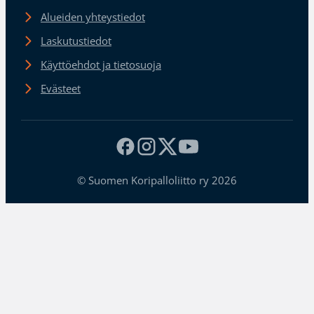
Alueiden yhteystiedot
Laskutustiedot
Käyttöehdot ja tietosuoja
Evästeet
© Suomen Koripalloliitto ry 2026