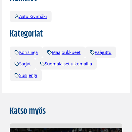
Aatu Kivimäki
Kategoriat
Korisliiga
Maajoukkueet
Pääjuttu
Sarjat
Suomalaiset ulkomailla
Susijengi
Katso myös