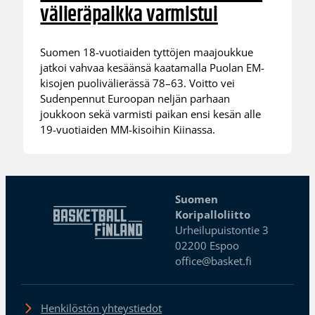
välieräpaikka varmistui
Suomen 18-vuotiaiden tyttöjen maajoukkue
jatkoi vahvaa kesäänsä kaatamalla Puolan EM-
kisojen puolivälierässä 78–63. Voitto vei
Sudenpennut Euroopan neljän parhaan
joukkoon sekä varmisti paikan ensi kesän alle
19-vuotiaiden MM-kisoihin Kiinassa.
Suomen
Koripalloliitto
Urheilupuistontie 3
02200 Espoo
office@basket.fi
Henkilöstön yhteystiedot