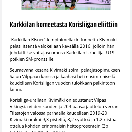
Karkkilan komeetasta Korisliigan eliittiin
”Karkkilan Kisner”-lempinimelläkin tunnettu Kivimäki
pelasi itsensä valokeilaan keväällä 2016, jolloin hän
johdatti kasvattajaseuransa Karkkilan Urheilijat U19
poikien SM-pronssille.
Seuraavana kesänä Kivimäki solmi pelaajasopimuksen
Salon Vilppaan kanssa ja kaahasi heti ensimmäisellä
kaudellaan Korisliigan vuoden tulokkaan palkintoon
kiinni.
Korisliiga-urallaan Kivimäki on edustanut Vilpas
Vikingsiä viiden kauden ja 204 pääsarjaottelun verran.
Tilastojen valossa parhaalla kaudellaan 2019-20
Kivimäki urakoi 9,3 pistettä, 3,2 syöttöä ja 1,2 riistoa
ottelua kohden erinomaisin heittoprosentein (2p