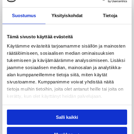
Tukholmassa –
harvinaislaatuinen voitto
Suostumus
Yksityiskohdat
Tietoja
Liettuasta
Tämä sivusto käyttää evästeitä
Susiladies nappasi harvinaislaatuisen voiton
Käytämme evästeitä tarjoamamme sisällön ja mainosten
Liettuasta Tukholmassa pelatussa maaottelussa.
räätälöimiseen, sosiaalisen median ominaisuuksien
Susiladies voitti vakuuttavasti Liettuan 81-70
tukemiseen ja kävijämäärämme analysoimiseen. Lisäksi
(48-36) Elina Aarnisalon 22 pisteen
jaamme sosiaalisen median, mainosalan ja analytiikka-
johdattamana. Suomi pelaa Tukholmassa vielä
alan kumppaneillemme tietoja siitä, miten käytät
toisen ottelun, kun huomenna vastaan tulee
sivustoamme. Kumppanimme voivat yhdistää näitä
Ruotsi.
tietoja muihin tietoihin, joita olet antanut heille tai joita on
kerätty, kun olet käyttänyt heidän palvelujaan.
Salli kaikki