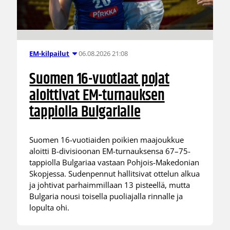
06.08.2026 21:08
EM-kilpailut
Suomen 16-vuotiaat pojat
aloittivat EM-turnauksen
tappiolla Bulgarialle
Suomen 16-vuotiaiden poikien maajoukkue
aloitti B-divisioonan EM-turnauksensa 67–75-
tappiolla Bulgariaa vastaan Pohjois-Makedonian
Skopjessa. Sudenpennut hallitsivat ottelun alkua
ja johtivat parhaimmillaan 13 pisteellä, mutta
Bulgaria nousi toisella puoliajalla rinnalle ja
lopulta ohi.