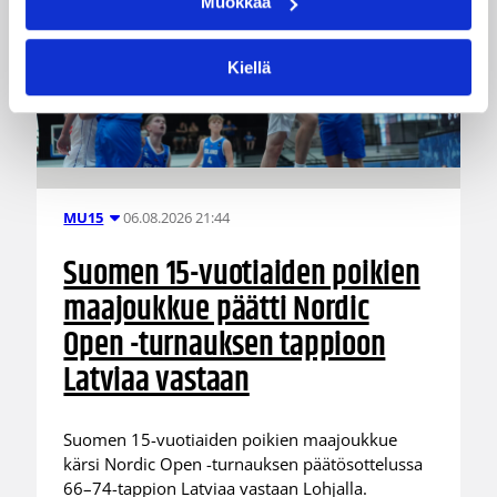
Muokkaa
Kiellä
06.08.2026 21:44
MU15
Suomen 15-vuotiaiden poikien
maajoukkue päätti Nordic
Open -turnauksen tappioon
Latviaa vastaan
Suomen 15-vuotiaiden poikien maajoukkue
kärsi Nordic Open -turnauksen päätösottelussa
66–74-tappion Latviaa vastaan Lohjalla.