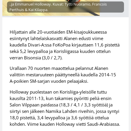
..ja Emmanuel Holloway. Kuvat: Tytti Nuoramo, Francois
Perthuis & Kai Kilappa.
Hiljattain alle 20-vuotiaiden EM-kisajoukkueessa
esiintynyt lahtelaiskasvatti Alanen edusti viime
kaudella Divari-A:ssa FoKoPoa kirjauttaen 11,6 pistettä
sekä 5,2 levypalloa ja Korisliigassa kuuden ottelun
verran Bisonsia (3,0 / 2,7).
Urallaan 70 nuorten maaottelua pelannut Alanen
valittiin mestaruuteen päättyneellä kaudella 2014-15
A-poikien SM-sarjan vuoden pelaajaksi.
Holloway puolestaan on Korisliiga-yleisölle tuttu
kausilta 2011-13, kun takamies pyöritti peliä ensin
Salon Vilppaan paidassa (18,3 / 4,1 / 3,3 syöttöä) ja
siirtyi sen jälkeen Namika Lahden riveihin, jossa syntyi
18,0 pistettä, 3,4 levypalloa ja 3,6 syöttöä ottelua
kohden. Viime kauden Holloway vietti Saudi-Arabiassa.