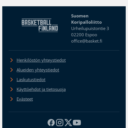
Suomen
Koripalloliitto
Urheilupuistontie 3
02200 Espoo
office@basket.fi
Henkilöstön yhteystiedot
Alueiden yhteystiedot
Laskutustiedot
Käyttöehdot ja tietosuoja
Evästeet