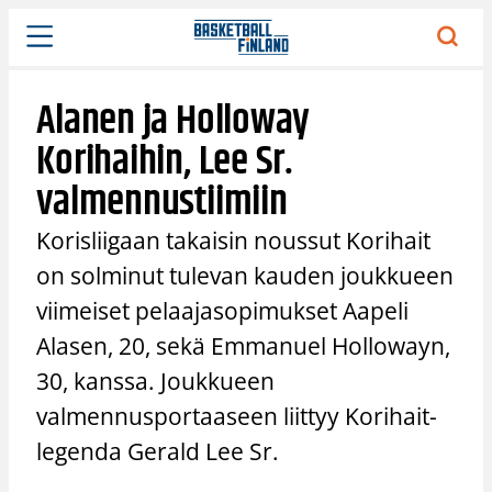
Siirry
sisältöön
Alanen ja Holloway
Korihaihin, Lee Sr.
valmennustiimiin
Korisliigaan takaisin noussut Korihait
on solminut tulevan kauden joukkueen
viimeiset pelaajasopimukset Aapeli
Alasen, 20, sekä Emmanuel Hollowayn,
30, kanssa. Joukkueen
valmennusportaaseen liittyy Korihait-
legenda Gerald Lee Sr.