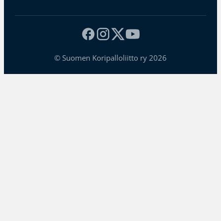
© Suomen Koripalloliitto ry 2026