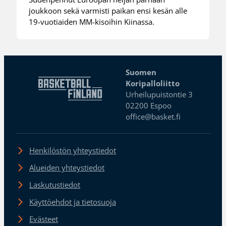
joukkoon sekä varmisti paikan ensi kesän alle
19-vuotiaiden MM-kisoihin Kiinassa.
Suomen
Koripalloliitto
Urheilupuistontie 3
02200 Espoo
office@basket.fi
Henkilöstön yhteystiedot
Alueiden yhteystiedot
Laskutustiedot
Käyttöehdot ja tietosuoja
Evästeet