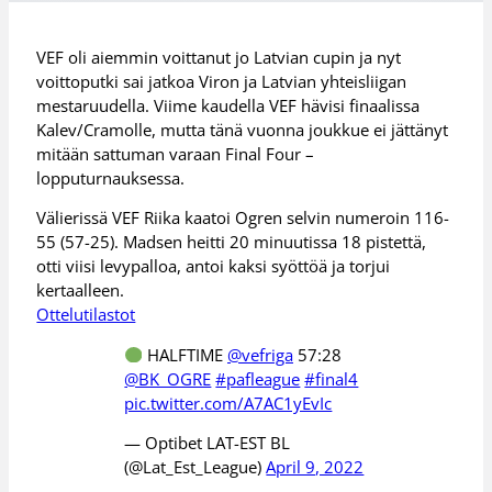
VEF oli aiemmin voittanut jo Latvian cupin ja nyt
voittoputki sai jatkoa Viron ja Latvian yhteisliigan
mestaruudella. Viime kaudella VEF hävisi finaalissa
Kalev/Cramolle, mutta tänä vuonna joukkue ei jättänyt
mitään sattuman varaan Final Four –
lopputurnauksessa.
Välierissä VEF Riika kaatoi Ogren selvin numeroin 116-
55 (57-25). Madsen heitti 20 minuutissa 18 pistettä,
otti viisi levypalloa, antoi kaksi syöttöä ja torjui
kertaalleen.
Ottelutilastot
HALFTIME
@vefriga
57:28
@BK_OGRE
#pafleague
#final4
pic.twitter.com/A7AC1yEvIc
— Optibet LAT-EST BL
(@Lat_Est_League)
April 9, 2022