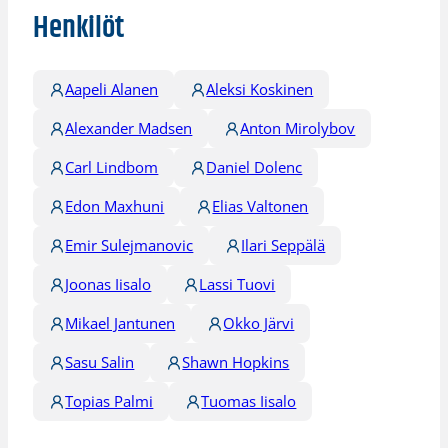
Henkilöt
Aapeli Alanen
Aleksi Koskinen
Alexander Madsen
Anton Mirolybov
Carl Lindbom
Daniel Dolenc
Edon Maxhuni
Elias Valtonen
Emir Sulejmanovic
Ilari Seppälä
Joonas Iisalo
Lassi Tuovi
Mikael Jantunen
Okko Järvi
Sasu Salin
Shawn Hopkins
Topias Palmi
Tuomas Iisalo