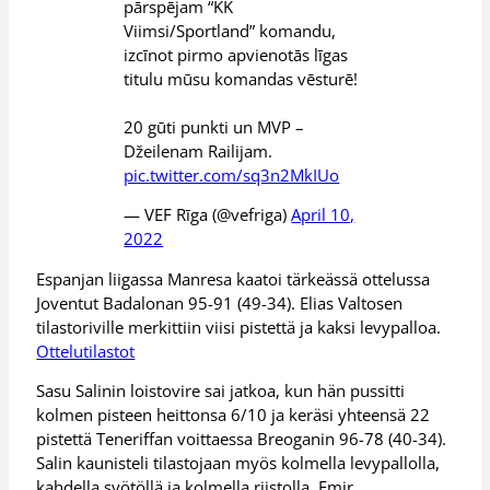
pārspējam “KK
Viimsi/Sportland” komandu,
izcīnot pirmo apvienotās līgas
titulu mūsu komandas vēsturē!
20 gūti punkti un MVP –
Džeilenam Railijam.
pic.twitter.com/sq3n2MkIUo
— VEF Rīga (@vefriga)
April 10,
2022
Espanjan liigassa Manresa kaatoi tärkeässä ottelussa
Joventut Badalonan 95-91 (49-34). Elias Valtosen
tilastoriville merkittiin viisi pistettä ja kaksi levypalloa.
Ottelutilastot
Sasu Salinin loistovire sai jatkoa, kun hän pussitti
kolmen pisteen heittonsa 6/10 ja keräsi yhteensä 22
pistettä Teneriffan voittaessa Breoganin 96-78 (40-34).
Salin kaunisteli tilastojaan myös kolmella levypallolla,
kahdella syötöllä ja kolmella riistolla. Emir