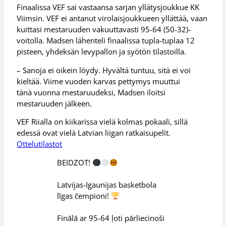
Finaalissa VEF sai vastaansa sarjan yllätysjoukkue KK
Viimsin. VEF ei antanut virolaisjoukkueen yllättää, vaan
kuittasi mestaruuden vakuuttavasti 95-64 (50-32)-
voitolla. Madsen lähenteli finaalissa tupla-tuplaa 12
pisteen, yhdeksän levypallon ja syötön tilastoilla.
– Sanoja ei oikein löydy. Hyvältä tuntuu, sitä ei voi
kieltää. Viime vuoden karvas pettymys muuttui
tänä vuonna mestaruudeksi, Madsen iloitsi
mestaruuden jälkeen.
VEF Riialla on kiikarissa vielä kolmas pokaali, sillä
edessä ovat vielä Latvian liigan ratkaisupelit.
Ottelutilastot
BEIDZOT!
Latvijas-Igaunijas basketbola
līgas čempioni!
Finālā ar 95-64 ļoti pārliecinoši