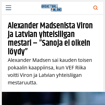
Siirry
sisältöön
Alexander Madsenista Viron
ja Latvian yhteisliigan
mestari – ”Sanoja ei oikein
löydy”
Alexander Madsen sai kauden toisen
pokaalin kaappiinsa, kun VEF Riika
voitti Viron ja Latvian yhteisliigan
mestaruutta.