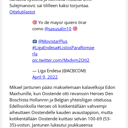
Sulejmanovic sai tililleen kaksi torjuntaa.
Ottelutilastot
Yo de mayor quiero tirar
como
@sasusalin10
@MovistarPlus
#LigaEndesa
#ListosParaRompe
rla
pic.twitter.com/Mxdym2OtJ2
— Liga Endesa (@ACBCOM)
April 9, 2022
Mikael Jantunen pääsi makselemaan kalavelkoja Edon
Maxhunille, kun Oostende otti revanssin Heroes Den
Boschista Hollannin ja Belgian yhteisliigan ottelussa.
Edellisviikolla Heroes oli kotikentällään vahvempi
aiheuttaen Oostendelle kauden avaustappion, mutta
kotikentällään Oostende kuittasi selvän 100-69 (53-
35)-voiton. Jantunen lukeutui joukkueensa