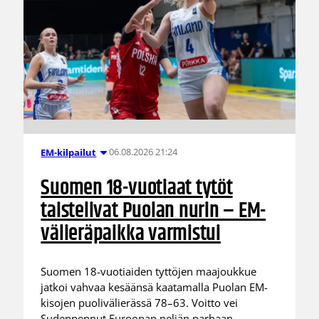
06.08.2026 21:24
EM-kilpailut
Suomen 18-vuotiaat tytöt
taistelivat Puolan nurin – EM-
välieräpaikka varmistui
Suomen 18-vuotiaiden tyttöjen maajoukkue
jatkoi vahvaa kesäänsä kaatamalla Puolan EM-
kisojen puolivälierässä 78–63. Voitto vei
Sudenpennut Euroopan neljän parhaan