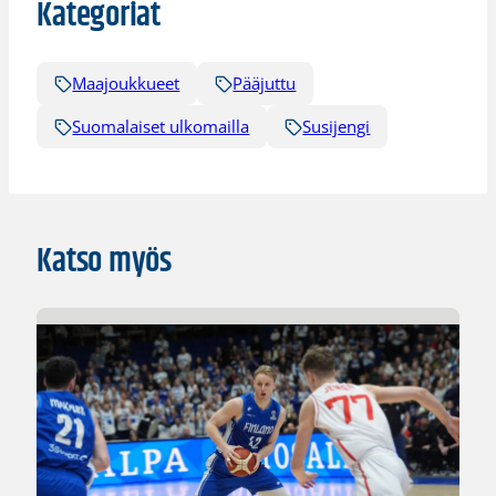
Kategoriat
Maajoukkueet
Pääjuttu
Suomalaiset ulkomailla
Susijengi
Katso myös