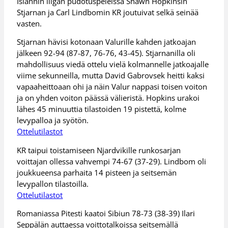
Islannin liigan pudotuspeleissä Shawn Hopkinsin
Stjarnan ja Carl Lindbomin KR joutuivat selkä seinää
vasten.
Stjarnan hävisi kotonaan Valurille kahden jatkoajan
jälkeen 92-94 (87-87, 76-76, 43-45). Stjarnanilla oli
mahdollisuus viedä ottelu vielä kolmannelle jatkoajalle
viime sekunneilla, mutta David Gabrovsek heitti kaksi
vapaaheittoaan ohi ja näin Valur nappasi toisen voiton
ja on yhden voiton päässä välieristä. Hopkins urakoi
lähes 45 minuuttia tilastoiden 19 pistettä, kolme
levypalloa ja syötön.
Ottelutilastot
KR taipui toistamiseen Njardvikille runkosarjan
voittajan ollessa vahvempi 74-67 (37-29). Lindbom oli
joukkueensa parhaita 14 pisteen ja seitsemän
levypallon tilastoilla.
Ottelutilastot
Romaniassa Pitesti kaatoi Sibiun 78-73 (38-39) Ilari
Seppälän auttaessa voittotalkoissa seitsemällä