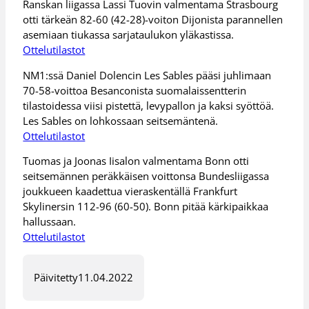
Ranskan liigassa Lassi Tuovin valmentama Strasbourg
otti tärkeän 82-60 (42-28)-voiton Dijonista parannellen
asemiaan tiukassa sarjataulukon yläkastissa.
Ottelutilastot
NM1:ssä Daniel Dolencin Les Sables pääsi juhlimaan
70-58-voittoa Besanconista suomalaissentterin
tilastoidessa viisi pistettä, levypallon ja kaksi syöttöä.
Les Sables on lohkossaan seitsemäntenä.
Ottelutilastot
Tuomas ja Joonas Iisalon valmentama Bonn otti
seitsemännen peräkkäisen voittonsa Bundesliigassa
joukkueen kaadettua vieraskentällä Frankfurt
Skylinersin 112-96 (60-50). Bonn pitää kärkipaikkaa
hallussaan.
Ottelutilastot
Päivitetty
11.04.2022