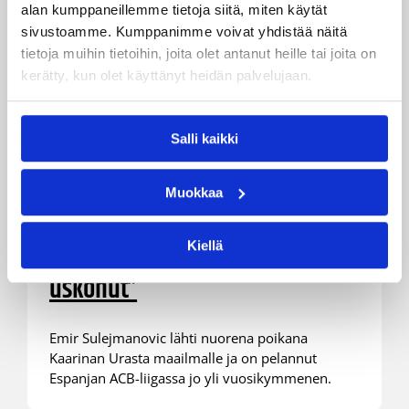
alan kumppaneillemme tietoja siitä, miten käytät
sivustoamme. Kumppanimme voivat yhdistää näitä
tietoja muihin tietoihin, joita olet antanut heille tai joita on
kerätty, kun olet käyttänyt heidän palvelujaan.
Salli kaikki
23.03.2026 22:43
Haastattelu
Emir Sulejmanovic ponnisti
Muokkaa
Kaarinasta yli 200 ACB-pelin
Kiellä
konkariksi – ”En olisi koskaan
uskonut”
Emir Sulejmanovic lähti nuorena poikana
Kaarinan Urasta maailmalle ja on pelannut
Espanjan ACB-liigassa jo yli vuosikymmenen.