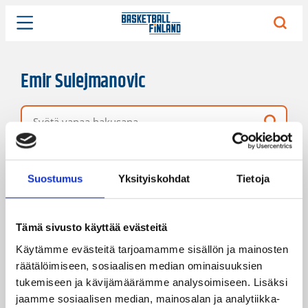
Emir Sulejmanovic
Vapaa hakusana
122 hakutulosta
Järjestys
Sivukoko
Suostumus
Yksityiskohdat
Tietoja
Tämä sivusto käyttää evästeitä
Käytämme evästeitä tarjoamamme sisällön ja mainosten
räätälöimiseen, sosiaalisen median ominaisuuksien
tukemiseen ja kävijämäärämme analysoimiseen. Lisäksi
jaamme sosiaalisen median, mainosalan ja analytiikka-