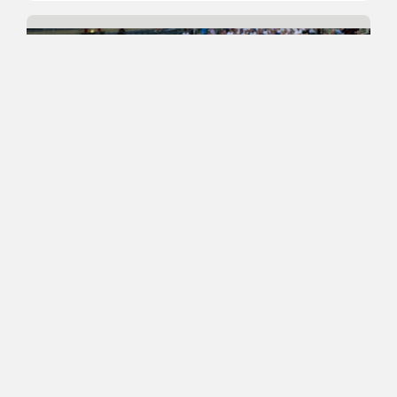
06.11.2022 22:49
Maajoukkueet
Mikael Jantunen huippuiskussa
Italiassa – Aatu Kivimäki
vahvana Saksassa