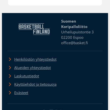
Suomen
Koripalloliitto
Urheilupuistontie 3
02200 Espoo
office@basket.fi
Henkilöstön yhteystiedot
Alueiden yhteystiedot
Laskutustiedot
Käyttöehdot ja tietosuoja
Evästeet