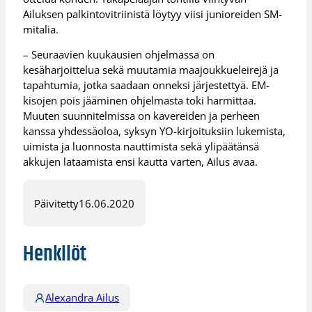
Ailuksen palkintovitriinistä löytyy viisi junioreiden SM-
mitalia.
– Seuraavien kuukausien ohjelmassa on
kesäharjoittelua sekä muutamia maajoukkueleirejä ja
tapahtumia, jotka saadaan onneksi järjestettyä. EM-
kisojen pois jääminen ohjelmasta toki harmittaa.
Muuten suunnitelmissa on kavereiden ja perheen
kanssa yhdessäoloa, syksyn YO-kirjoituksiin lukemista,
uimista ja luonnosta nauttimista sekä ylipäätänsä
akkujen lataamista ensi kautta varten, Ailus avaa.
Päivitetty
16.06.2020
Henkilöt
Alexandra Ailus