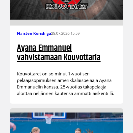
28.07.2026 15:59
Naisten Korisliiga
Ayana Emmanuel
vahvistamaan Kouvottaria
Kouvottaret on solminut 1-vuotisen
pelaajasopimuksen amerikkalaispelaaja Ayana
Emmanuelin kanssa. 25-vuotias takapelaaja
aloittaa neljännen kautensa ammattilaiskentillä.