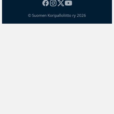
© Suomen Koripalloliitto ry 2026