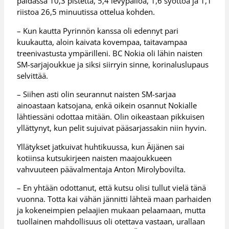
paidassa 10,3 pistettä, 5,4 levypalloa, 1,6 syöttöä ja 1,1
riistoa 26,5 minuutissa ottelua kohden.
– Kun kautta Pyrinnön kanssa oli edennyt pari
kuukautta, aloin kaivata kovempaa, taitavampaa
treenivastusta ympärilleni. BC Nokia oli lähin naisten
SM-sarjajoukkue ja siksi siirryin sinne, korinaluslupaus
selvittää.
– Siihen asti olin seurannut naisten SM-sarjaa
ainoastaan katsojana, enkä oikein osannut Nokialle
lähtiessäni odottaa mitään. Olin oikeastaan pikkuisen
yllättynyt, kun pelit sujuivat pääsarjassakin niin hyvin.
Yllätykset jatkuivat huhtikuussa, kun Äijänen sai
kotiinsa kutsukirjeen naisten maajoukkueen
vahvuuteen päävalmentaja Anton Mirolybovilta.
– En yhtään odottanut, että kutsu olisi tullut vielä tänä
vuonna. Totta kai vähän jännitti lähteä maan parhaiden
ja kokeneimpien pelaajien mukaan pelaamaan, mutta
tuollainen mahdollisuus oli otettava vastaan, urallaan