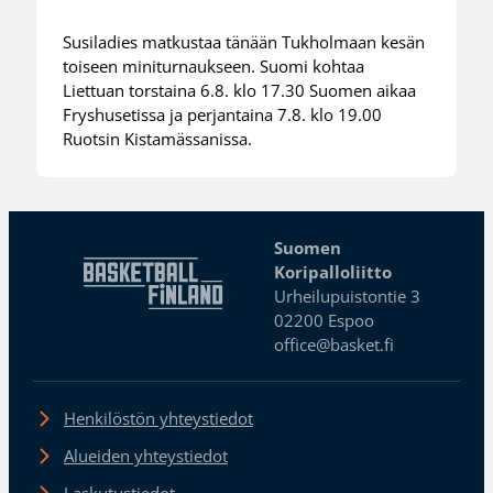
Susiladies matkustaa tänään Tukholmaan kesän
toiseen miniturnaukseen. Suomi kohtaa
Liettuan torstaina 6.8. klo 17.30 Suomen aikaa
Fryshusetissa ja perjantaina 7.8. klo 19.00
Ruotsin Kistamässanissa.
Suomen
Koripalloliitto
Urheilupuistontie 3
02200 Espoo
office@basket.fi
Henkilöstön yhteystiedot
Alueiden yhteystiedot
Laskutustiedot