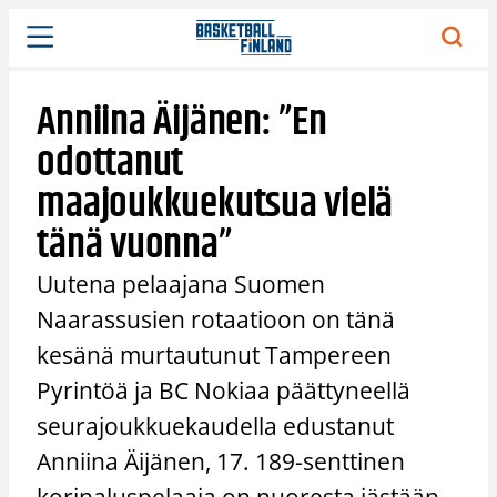
Siirry
sisältöön
Anniina Äijänen: ”En
odottanut
maajoukkuekutsua vielä
tänä vuonna”
Uutena pelaajana Suomen
Naarassusien rotaatioon on tänä
kesänä murtautunut Tampereen
Pyrintöä ja BC Nokiaa päättyneellä
seurajoukkuekaudella edustanut
Anniina Äijänen, 17. 189-senttinen
korinaluspelaaja on nuoresta iästään