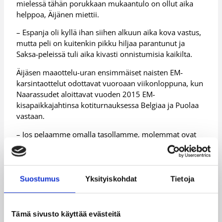
mielessä tähän porukkaan mukaantulo on ollut aika
helppoa, Äijänen miettii.
– Espanja oli kyllä ihan siihen alkuun aika kova vastus,
mutta peli on kuitenkin pikku hiljaa parantunut ja
Saksa-peleissä tuli aika kivasti onnistumisia kaikilta.
Äijäsen maaottelu-uran ensimmäiset naisten EM-
karsintaottelut odottavat vuoroaan viikonloppuna, kun
Naarassudet aloittavat vuoden 2015 EM-
kisapaikkajahtinsa kotiturnauksessa Belgiaa ja Puolaa
vastaan.
– Jos pelaamme omalla tasollamme, molemmat ovat
voitettavissa, Naarassusien ”rookie” arvioi.
Naisten EM-karsintaturnaus alkaa Töölön Kisahallilla
perjantaina 7.6. klo 19:00 Puolan ja Belgian välisellä
Suostumus
Yksityiskohdat
Tietoja
ottelulla. Naarassudet kohtaavat Puolan lauantaina 8.6.
klo 17:00 ja Belgian sunnuntaina 9.6. klo 17:00.
Lisätietoja:
Anniina Äijänen
Tämä sivusto käyttää evästeitä