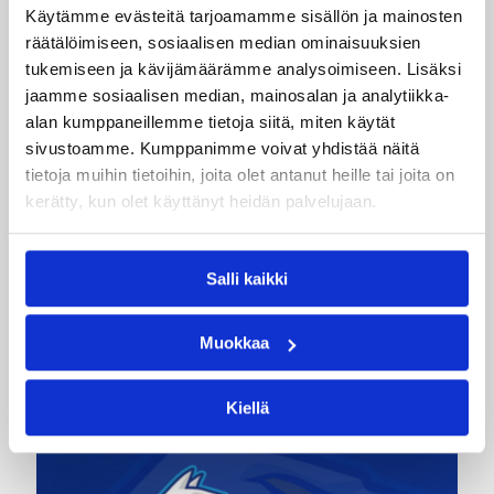
Käytämme evästeitä tarjoamamme sisällön ja mainosten
Lisätietoja:
Naisten EM-karsinnat
räätälöimiseen, sosiaalisen median ominaisuuksien
tukemiseen ja kävijämäärämme analysoimiseen. Lisäksi
Päivitetty
07.06.2013
jaamme sosiaalisen median, mainosalan ja analytiikka-
alan kumppaneillemme tietoja siitä, miten käytät
sivustoamme. Kumppanimme voivat yhdistää näitä
Kategoriat
tietoja muihin tietoihin, joita olet antanut heille tai joita on
kerätty, kun olet käyttänyt heidän palvelujaan.
Haastattelu
Maajoukkue
Pääjuttu
Salli kaikki
Muokkaa
Katso myös
Kiellä