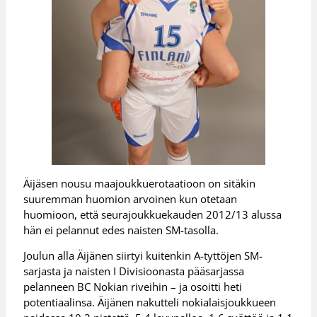
Äijäsen nousu maajoukkuerotaatioon on sitäkin
suuremman huomion arvoinen kun otetaan
huomioon, että seurajoukkuekauden 2012/13 alussa
hän ei pelannut edes naisten SM-tasolla.
Joulun alla Äijänen siirtyi kuitenkin A-tyttöjen SM-
sarjasta ja naisten I Divisioonasta pääsarjassa
pelanneen BC Nokian riveihin – ja osoitti heti
potentiaalinsa. Äijänen nakutteli nokialaisjoukkueen