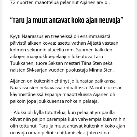
72 nuorten maaottelua pelannut Äijänen arvioi.
”Taru ja muut antavat koko ajan neuvoja”
Kyyti Naarassusien treeneissä oli ensimmäisistä
päivistä alkaen kovaa; asettuivathan Äijästä vastaan
kolmen sekunnin alueella mm. Suomen kaikkien
aikojen maajoukkuepelaajiin lukeutuva Taru
Tuukkanen, tuore Saksan mestari Tiina Sten sekä
naisten SM-sarjan vuoden puolustaja Minna Sten.
Äijänen on kuitenkin ehtinyt jo lunastaa paikkansa
Naarassusien pelaavassa rotaatiossa. Maaottelukesän
käynnistäneissä Espanja-maaotteluissa Äijänen oli
paikoin jopa joukkueensa rohkein pelaaja.
– Aluksi oli kyllä totuttelua, kun pelaajat ympärillä
olivat niin paljon parempia kuin vahvempia kuin mihin
olin tottunut. Taru ja muut antavat kuitenkin koko ajan
neuvoja oman pelini kehittämiseksi, joten siinä