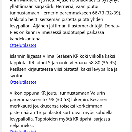
yllättämään sarjakärki Herneriä, vaan joutui
tunnustamaan Hernerin paremmakseen 66-73 (32-39).
Mäkitalo heitti seitsemän pistettä ja otti yhden
levypallon. Äijänen jäi ilman tilastomerkintöjä. Donau-
Ries on kiinni viimeisessä pudotuspelipaikassa
kahdeksantena.
Ottelutilastot
Islannin liigassa Vilma Kesäsen KR koki viikolla kaksi
tappiota. KR taipui Stjarnanin vieraana 58-80 (36-45)
Kesäsen kirjauttaessa viisi pistettä, kaksi levypalloa ja
syötön.
Ottelutilastot
Viikonloppuna KR joutui tunnustamaan Valurin
paremmakseen 67-98 (30-53) lukemin. Kesänen
merkkautti joukkueensa toiseksi korkeimman
pistemäärän 13 ja tilastot karttuivat myös kahdella
levypallolla. Tappioiden myötä KR tipahti sarjassa
neljänneksi.
Ottelutilastot