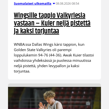
08.08.2026 08:54
Suomalaiset ulkomailla
Wingsille tappio Valkyriesia
vastaan – Kuier neljä pistettä
ja kaksi torjuntaa
WNBA:ssa Dallas Wings kärsi tappion, kun
Golden State Valkyries oli parempi
loppulukemin 94-76 (44-36). Awak Kuier tilastoi
vaihdoissa yhdeksässä ja puolessa minuutissa
neljä pistettä, yhden levypallon ja kaksi
torjuntaa.