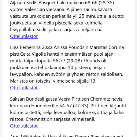
Äijäsen Sedis Basquet haki makean 68-66 (28-35)-
voiton Valencian vieraana. Äijänen sai mukavasti
vastuuta urakoiden parketilla yli 25 minuuttia ja auttoi
joukkuettaan viidellä pisteellä sekä kolmella
levypallolla. Sedis jatkaa sarjassa neljäntenä.
Ottelutilastot
Liga Femenina 2:ssa Anissa Poundsin Maristas Coruna
pisti Celta Vigolle hanttiin ensimmäisen puoliajan,
mutta taipui lopulta 56-77 (29-28). Pounds oli
joukkueensa tehokkaimpia 10 pisteen, neljän
levypallon, kahden syötön ja yhden riiston saldollaan.
Maristas on toiseksi viimeisenä sijalla 13.
Ottelutilastot
Saksan Bundesliigassa Veera Pirttisen Chemnitz hävisi
kotonaan Hannoverille 54-67 (27-33). Pirttinen kirjautti
kolme pistettä, neljä levypalloa, kolme syöttöä ja kaksi
riistoa. Chemnitz on sarjassa viimeisenä.
Ottelutilastot
Anni Mäkitalon ja Heta Äijäsen Donau-Ries ei pystynyt