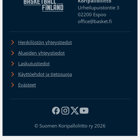
Koripalloliitto
Urheilupuistontie 3
02200 Espoo
office@basket.fi
Henkilöstön yhteystiedot
Alueiden yhteystiedot
Laskutustiedot
Käyttöehdot ja tietosuoja
Evästeet
© Suomen Koripalloliitto ry 2026