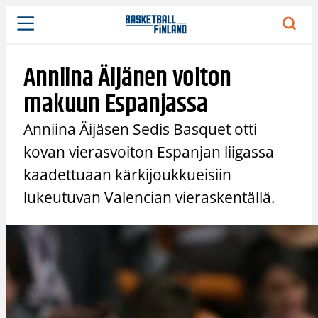
Siirry
sisältöön
Anniina Äijänen voiton
makuun Espanjassa
Anniina Äijäsen Sedis Basquet otti
kovan vierasvoiton Espanjan liigassa
kaadettuaan kärkijoukkueisiin
lukeutuvan Valencian vieraskentällä.