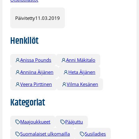
Päivitetty
11.03.2019
Henkilöt
Anissa Pounds
Anni Mäkitalo
Anniina Äijänen
Heta Äijänen
Veera Pirttinen
Vilma Kesänen
Kategoriat
Maajoukkueet
Pääjuttu
Suomalaiset ulkomailla
Susiladies