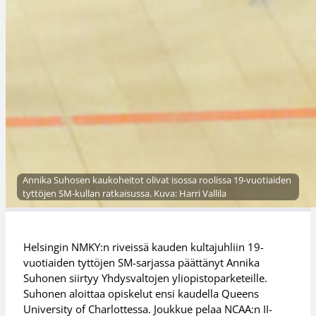
Annika Suhosen kaukoheitot olivat isossa roolissa 19-vuotiaiden
tyttöjen SM-kullan ratkaisussa. Kuva: Harri Vallila
Helsingin NMKY:n riveissä kauden kultajuhliin 19-
vuotiaiden tyttöjen SM-sarjassa päättänyt Annika
Suhonen siirtyy Yhdysvaltojen yliopistoparketeille.
Suhonen aloittaa opiskelut ensi kaudella Queens
University of Charlottessa. Joukkue pelaa NCAA:n II-