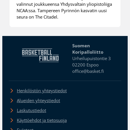
valinnut joukkueensa Yhdysvaltain yliopistoliiga
NCAA:ssa. Tampereen Pyrinnön kasvatin uusi
seura on The Citadel.
Suomen
Koripalloliitto
Urheilupuistontie 3
02200 Espoo
office@basket.fi
Henkilöstön yhteystiedot
Alueiden yhteystiedot
Laskutustiedot
Käyttöehdot ja tietosuoja