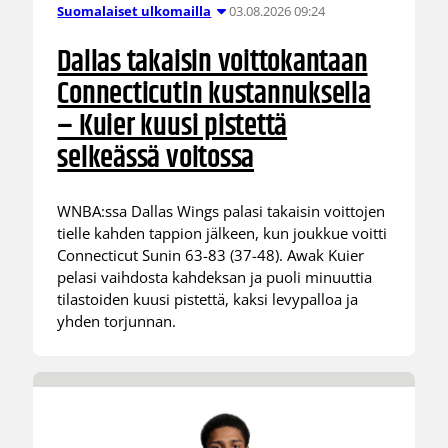
03.08.2026 09:24
Suomalaiset ulkomailla
Dallas takaisin voittokantaan
Connecticutin kustannuksella
– Kuier kuusi pistettä
selkeässä voitossa
WNBA:ssa Dallas Wings palasi takaisin voittojen
tielle kahden tappion jälkeen, kun joukkue voitti
Connecticut Sunin 63-83 (37-48). Awak Kuier
pelasi vaihdosta kahdeksan ja puoli minuuttia
tilastoiden kuusi pistettä, kaksi levypalloa ja
yhden torjunnan.