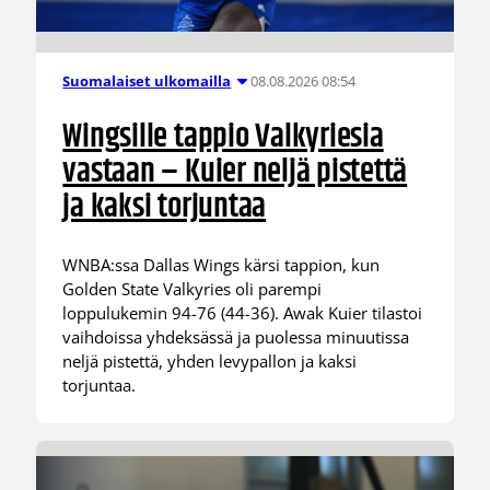
08.08.2026 08:54
Suomalaiset ulkomailla
Wingsille tappio Valkyriesia
vastaan – Kuier neljä pistettä
ja kaksi torjuntaa
WNBA:ssa Dallas Wings kärsi tappion, kun
Golden State Valkyries oli parempi
loppulukemin 94-76 (44-36). Awak Kuier tilastoi
vaihdoissa yhdeksässä ja puolessa minuutissa
neljä pistettä, yhden levypallon ja kaksi
torjuntaa.