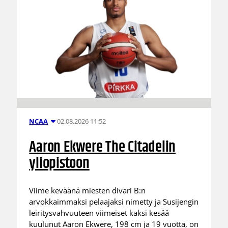
02.08.2026 11:52
NCAA
Aaron Ekwere The Citadelin
yliopistoon
Viime keväänä miesten divari B:n
arvokkaimmaksi pelaajaksi nimetty ja Susijengin
leiritysvahvuuteen viimeiset kaksi kesää
kuulunut Aaron Ekwere, 198 cm ja 19 vuotta, on