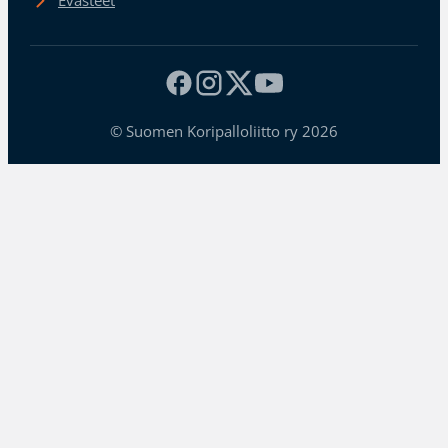
Evästeet
© Suomen Koripalloliitto ry 2026