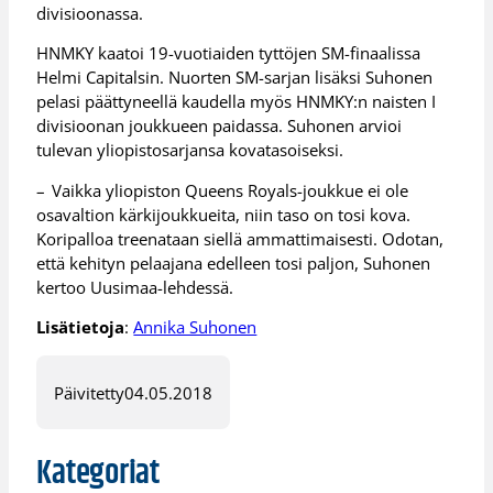
divisioonassa.
HNMKY kaatoi 19-vuotiaiden tyttöjen SM-finaalissa
Helmi Capitalsin. Nuorten SM-sarjan lisäksi Suhonen
pelasi päättyneellä kaudella myös HNMKY:n naisten I
divisioonan joukkueen paidassa. Suhonen arvioi
tulevan yliopistosarjansa kovatasoiseksi.
– Vaikka yliopiston Queens Royals-joukkue ei ole
osavaltion kärkijoukkueita, niin taso on tosi kova.
Koripalloa treenataan siellä ammattimaisesti. Odotan,
että kehityn pelaajana edelleen tosi paljon, Suhonen
kertoo Uusimaa-lehdessä.
Lisätietoja
:
Annika Suhonen
Päivitetty
04.05.2018
Kategoriat