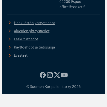
02200 Espoo
office@basket.fi
Henkilöstön yhteystiedot
Alueiden yhteystiedot
Laskutustiedot
Käyttöehdot ja tietosuoja
Evästeet
© Suomen Koripalloliitto ry 2026