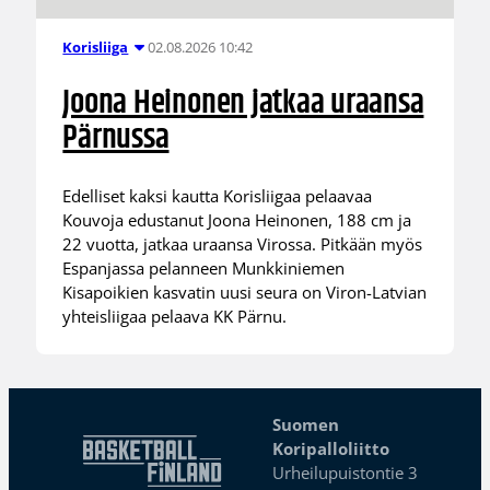
02.08.2026 10:42
Korisliiga
Joona Heinonen jatkaa uraansa
Pärnussa
Edelliset kaksi kautta Korisliigaa pelaavaa
Kouvoja edustanut Joona Heinonen, 188 cm ja
22 vuotta, jatkaa uraansa Virossa. Pitkään myös
Espanjassa pelanneen Munkkiniemen
Kisapoikien kasvatin uusi seura on Viron-Latvian
yhteisliigaa pelaava KK Pärnu.
Suomen
Koripalloliitto
Urheilupuistontie 3