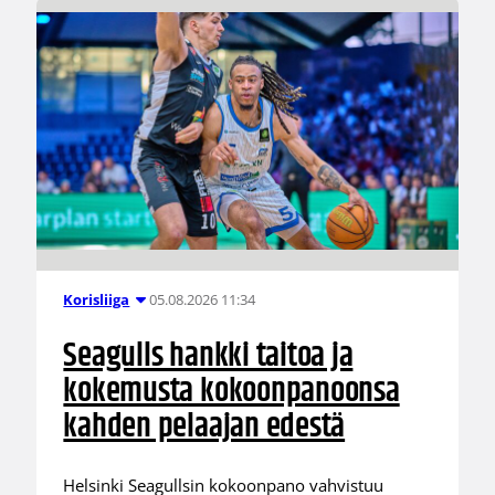
05.08.2026 11:34
Korisliiga
Seagulls hankki taitoa ja
kokemusta kokoonpanoonsa
kahden pelaajan edestä
Helsinki Seagullsin kokoonpano vahvistuu