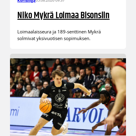
05.08.2026 09:37
Korisliiga
Niko Mykrä Loimaa Bisonsiin
Loimaalaisseura ja 189-senttinen Mykrä
solmivat yksivuotisen sopimuksen.