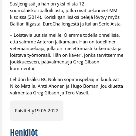
Susijengissä ja hän on yksi niistä 12
suomalaiskoripalloilijasta, jotka ovat pelanneet MM-
kisoissa (2014). Korisliigan lisäksi pelejä löytyy myös
Baltian liigasta, EuroChallengestä ja Italian Serie A:sta.
– Loistavia uutisia meille. Olemme todella onnellisia,
että saimme Anteron jatkamaan. Hän on todellinen
veteraanipelaaja, jolla on mielettömästi kokemusta ja
loistava työmoraali. Hän on kaveri, jonka tarvitsemme
joukkueeseen, päävalmentaja Greg Gibson
kommentoi.
Lehdon lisäksi BC Nokian sopimuspelaajiin kuuluvat
Niko Mattila, Antti Ahonen ja Hugo Boman. Joukkuetta
valmentaa Greg Gibson ja Tero Vasell.
Päivitetty
19.05.2022
Henkilöt