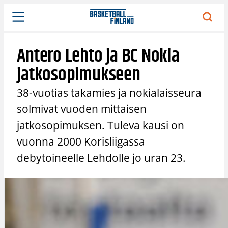
Siirry
sisältöön
Antero Lehto ja BC Nokia
jatkosopimukseen
38-vuotias takamies ja nokialaisseura
solmivat vuoden mittaisen
jatkosopimuksen. Tuleva kausi on
vuonna 2000 Korisliigassa
debytoineelle Lehdolle jo uran 23.