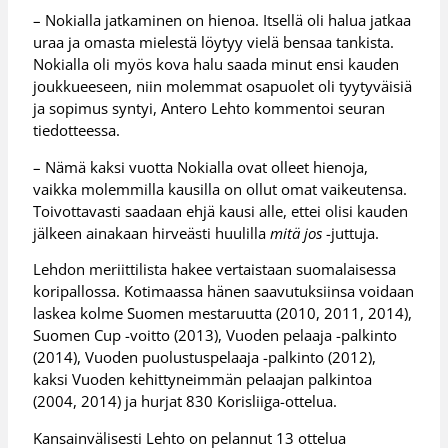
– Nokialla jatkaminen on hienoa. Itsellä oli halua jatkaa
uraa ja omasta mielestä löytyy vielä bensaa tankista.
Nokialla oli myös kova halu saada minut ensi kauden
joukkueeseen, niin molemmat osapuolet oli tyytyväisiä
ja sopimus syntyi, Antero Lehto kommentoi seuran
tiedotteessa.
– Nämä kaksi vuotta Nokialla ovat olleet hienoja,
vaikka molemmilla kausilla on ollut omat vaikeutensa.
Toivottavasti saadaan ehjä kausi alle, ettei olisi kauden
jälkeen ainakaan hirveästi huulilla
mitä jos
-juttuja.
Lehdon meriittilista hakee vertaistaan suomalaisessa
koripallossa. Kotimaassa hänen saavutuksiinsa voidaan
laskea kolme Suomen mestaruutta (2010, 2011, 2014),
Suomen Cup -voitto (2013), Vuoden pelaaja -palkinto
(2014), Vuoden puolustuspelaaja -palkinto (2012),
kaksi Vuoden kehittyneimmän pelaajan palkintoa
(2004, 2014) ja hurjat 830 Korisliiga-ottelua.
Kansainvälisesti Lehto on pelannut 13 ottelua